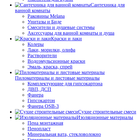
Сантехника для
ванной комнаты
Раковины Melana
Унитазы и Биде
Смесители и душевые системы
Аксессуары для ванной комнаты и душа
Краски и лаки
Колеры
Лаки, морилки, олифа
Растворители
Водоэмульсионные краски
Эмаль, краска, спрей
Пиломатериалы и листовые материалы
Комплектующие для гипсокартона
ДВП, ДСП
Фанера
Гипсокартон
Фанера OSB-3
Сухие строительные смеси
Изоляционные материалы
Пена монтажная
Пенопласт
Минеральная вата, стекловолокно
Герметики