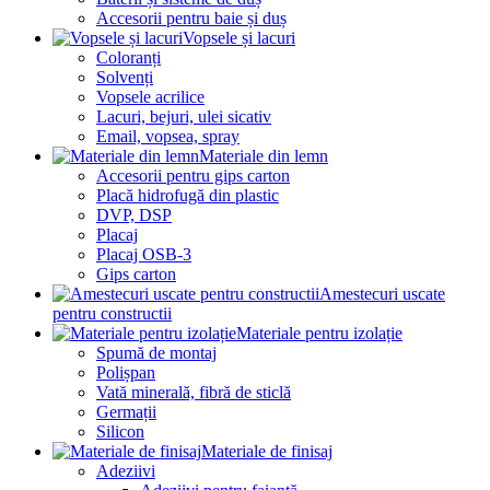
Accesorii pentru baie și duș
Vopsele și lacuri
Coloranți
Solvenți
Vopsele acrilice
Lacuri, bejuri, ulei sicativ
Email, vopsea, spray
Materiale din lemn
Accesorii pentru gips carton
Placă hidrofugă din plastic
DVP, DSP
Placaj
Placaj OSB-3
Gips carton
Amestecuri uscate
pentru constructii
Materiale pentru izolație
Spumă de montaj
Polișpan
Vată minerală, fibră de sticlă
Germații
Silicon
Materiale de finisaj
Adeziivi