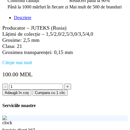
Controlul calității
Reduceri până la 90%
Până la 1000 mărfuri în fiecare zi
Mai mult de 500 de branduri
Descriere
Producator – JUTEKS (Rusia)
Lățimi de colecție – 1,5/2,0/2,5/3,0/3,5/4,0
Grosime: 2,5 mm
Clasa: 21
Grosimea transparenței: 0,15 mm
Citeşte mai mult
100.00
MDL
Cantitate
Linoleum
Adaugă în coș
Cumpara cu 1 clic
Avanta
Fort-
Serviciile noastre
4
4.0m
Serviciu clienți 24/7