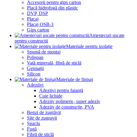
Accesorii pentru gips carton
Placă hidrofugă din plastic
DVP, DSP
Placaj
Placaj OSB-3
Gips carton
Amestecuri uscate
pentru constructii
Materiale pentru izolație
Spumă de montaj
Polișpan
Vată minerală, fibră de sticlă
Germații
Silicon
Materiale de finisaj
Adeziivi
Adeziivi pentru faianță
Cuie lichide
Adeziiv polimeric, super adeziv
Adeziiv de construcție, PVA
Benzi de zugrăvit
Site de zugravit
Șpaclu
Fugă
Fibră de sticlă