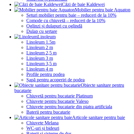
Căzi de baie Kaldewei
Mobilier pentru baie Aquaton
Seturi mobilier pentru baie – reduceri de la 10%
Comode cu chiuvetă – reduceri de la 10%
Oglinzi și dulapuri cu oglindă
Dulap cu sertare
Linoleum
Linoleum 1.5m
Linoleum 2 m
Linoleum 2,5 m
Linoleum 3 m
Linoleum 3,5 m
Linoleum 4 m
Profile pentru podea
Șapă pentru acoperiri de podea
Obiecte sanitare pentru
bucatarie
Chiuvetă pentru bucatarie Platinum
Chiuvete pentru bucatarie Valeso
Chiuvete pentru bucatarie din piatra artificiala
Baterii pentru bucatarie
Articole sanitare pentru baie
Chiuvete Melana
WC-uri și bideuri
Baterii și sisteme de duș