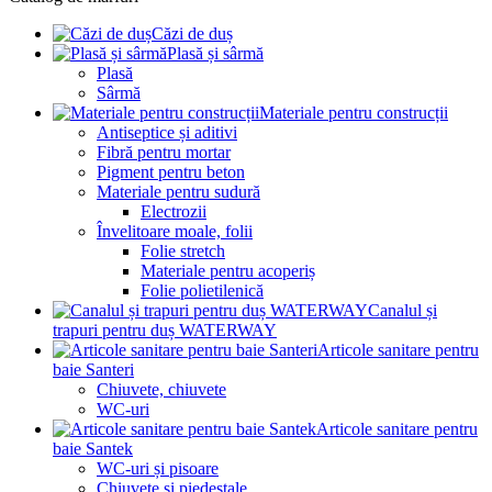
Căzi de duș
Plasă și sârmă
Plasă
Sârmă
Materiale pentru construcții
Antiseptice și aditivi
Fibră pentru mortar
Pigment pentru beton
Materiale pentru sudură
Electrozii
Învelitoare moale, folii
Folie stretch
Materiale pentru acoperiș
Folie polietilenică
Canalul și
trapuri pentru duș WATERWAY
Articole sanitare pentru
baie Santeri
Chiuvete, chiuvete
WC-uri
Articole sanitare pentru
baie Santek
WC-uri și pisoare
Chiuvete și piedestale