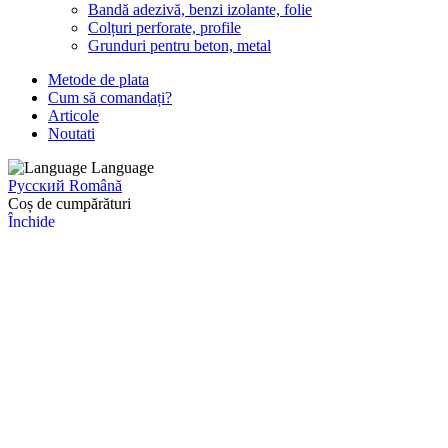
Bandă adezivă, benzi izolante, folie
Colțuri perforate, profile
Grunduri pentru beton, metal
Metode de plata
Cum să comandați?
Articole
Noutati
Language
Русский
Română
Coș de cumpărături
Închide
Conectare
Închide
Nu aveți încă un cont?
Creați un cont
Calculator
Calculator
C
7
8
9
+
4
5
6
-
1
2
3
÷
0
.
=
x