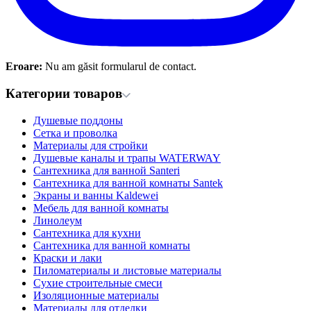
Eroare:
Nu am găsit formularul de contact.
Категории товаров
Душевые поддоны
Сетка и проволка
Материалы для стройки
Душевые каналы и трапы WATERWAY
Сантехника для ванной Santeri
Сантехника для ванной комнаты Santek
Экраны и ванны Kaldewei
Мебель для ванной комнаты
Линолеум
Сантехника для кухни
Сантехника для ванной комнаты
Краски и лаки
Пиломатериалы и листовые материалы
Сухие строительные смеси
Изоляционные материалы
Материалы для отделки