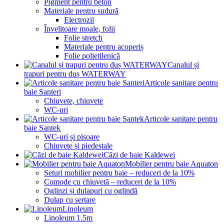
Pigment pentru beton
Materiale pentru sudură
Electrozii
Învelitoare moale, folii
Folie stretch
Materiale pentru acoperiș
Folie polietilenică
Canalul și
trapuri pentru duș WATERWAY
Articole sanitare pentru
baie Santeri
Chiuvete, chiuvete
WC-uri
Articole sanitare pentru
baie Santek
WC-uri și pisoare
Chiuvete și piedestale
Căzi de baie Kaldewei
Mobilier pentru baie Aquaton
Seturi mobilier pentru baie – reduceri de la 10%
Comode cu chiuvetă – reduceri de la 10%
Oglinzi și dulapuri cu oglindă
Dulap cu sertare
Linoleum
Linoleum 1.5m