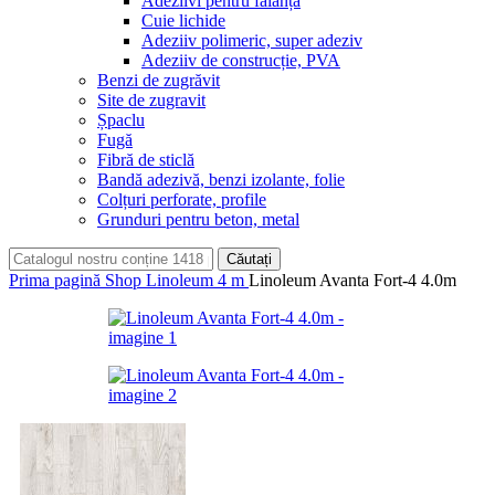
Adeziivi pentru faianță
Cuie lichide
Adeziiv polimeric, super adeziv
Adeziiv de construcție, PVA
Benzi de zugrăvit
Site de zugravit
Șpaclu
Fugă
Fibră de sticlă
Bandă adezivă, benzi izolante, folie
Colțuri perforate, profile
Grunduri pentru beton, metal
Căutați
Prima pagină
Shop
Linoleum 4 m
Linoleum Avanta Fort-4 4.0m