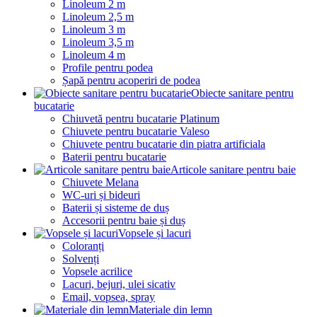
Linoleum 2 m
Linoleum 2,5 m
Linoleum 3 m
Linoleum 3,5 m
Linoleum 4 m
Profile pentru podea
Șapă pentru acoperiri de podea
Obiecte sanitare pentru
bucatarie
Chiuvetă pentru bucatarie Platinum
Chiuvete pentru bucatarie Valeso
Chiuvete pentru bucatarie din piatra artificiala
Baterii pentru bucatarie
Articole sanitare pentru baie
Chiuvete Melana
WC-uri și bideuri
Baterii și sisteme de duș
Accesorii pentru baie și duș
Vopsele și lacuri
Coloranți
Solvenți
Vopsele acrilice
Lacuri, bejuri, ulei sicativ
Email, vopsea, spray
Materiale din lemn