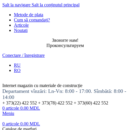
Salt la navigare
Salt la conținutul principal
Metode de plata
Cum să comandați?
Articole
Noutati
Звоните нам!
Проконсультируем
Conectare / înregistrare
RU
RO
Internet magazin cu materiale de construcție
Departament vînzări: Ln-Vn: 8:00 - 17:00. Sîmbătă: 8:00 -
14:00
+ 373(22) 422 552 + 373(78) 422 552 + 373(60) 422 552
0
articole
0.00
MDL
Meniu
0
articole
0.00
MDL
Catalog de marfuri