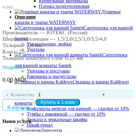
Кровельные материалы
Пленка полиэтиленовая
m.patr.
Душевые
Описание
каналы и трапы WATERWAY
Сантехника для ванной
Производитель — ЮТЕКС (Россия)
Santeri
Ширина коллекции — 1,5/2,0/2,5/3,0/3,5/4,0
Умывальники, мойки
Толщина: 2,6 мм
Унитазы
Класс: 23
Сантехника
Толщина зашитного слоя: 0,25 мм
для ванной комнаты Santek
Подробнее
Унитазы и писсуары
Раковины и пьедесталы
0.00
MDL
Похожие товары
Экраны и ванны Kaldewei
Мебель для ванной
Количество:
Купить в 1 клик
комнаты
В корзину
Комплекты мебели для ванной — скидки от 10%
Линолеум Holiday Indian Oak-6 3.5m
Тумбы с раковиной — скидки от 10%
Зеркала и зеркальные шкафы
Наши услуги
Артикул:
38.786
Шкаф пенал
0.00
MDL
Линолеум