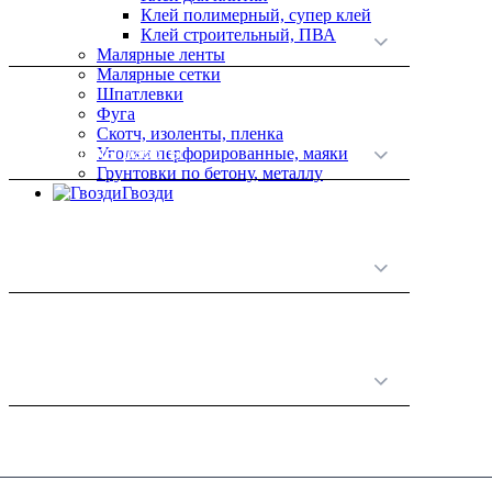
Клей полимерный, супер клей
Клей строительный, ПВА
О нас
Малярные ленты
Малярные сетки
Шпатлевки
Фуга
Скотч, изоленты, пленка
Принципы работы
Уголки перфорированные, маяки
Грунтовки по бетону, металлу
Гвозди
Полезная информация
Линолеум Avanta Casablanca-4 3.5м
Категории товаров
Артикул:
38.892
100.00
MDL