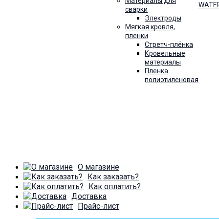
Материалы для
WATE
сварки
Электроды
Мягкая кровля,
пленки
Стретч-плёнка
Кровельные
материалы
Линолеум Avanta Granada-3 3.5 m
Пленка
полиэтиленовая
Артикул:
38.756
100.00
MDL
О магазине
Как заказать?
Как оплатить?
Доставка
Прайс-лист