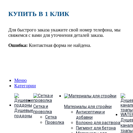
Линолеум Avanta Fort-5 3.5 м
КУПИТЬ В 1 КЛИК
Артикул:
38.848
100.00
MDL
Для быстрого заказа укажите свой номер телефона, мы
свяжемся с вами для уточнения деталей заказа.
Ошибка:
Контактная форма не найдена.
Меню
Категории
Сетка и
Материалы для стройки
Душевые
проволка
Антисептики и
поддоны
Сетка
добавки
Душе
Проволка
Волокно для раствора
канал
Пигмент для бетона
трапы