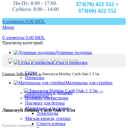
Пн-Пт: 8:00 - 17:00.
373(78) 422 552 +
Суббота: 8:00 - 14:00
373(60) 422 552
0
элементы
0.00
MDL
Меню
0
элементы
0.00
MDL
Просмотр категорий
Душевые поддоны
Сетка и проволка
Сетка
Главная
Линолеум 3,5 м
Линолеум Holiday Carib Oak-1 3.5м
Проволка
Материалы для стройки
Антисептики и добавки
Волокно для раствора
Пигмент для бетона
Материалы для сварки
Линолеум Holiday Carib Oak-1 3.5м
Электроды
Мягкая кровля, пленки
Стретч-плёнка
Единица измерения: