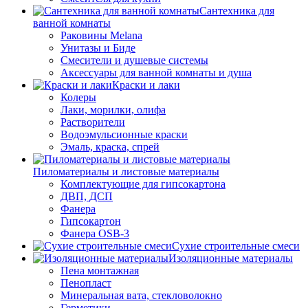
Сантехника для
ванной комнаты
Раковины Melana
Унитазы и Биде
Смесители и душевые системы
Аксессуары для ванной комнаты и душа
Краски и лаки
Колеры
Лаки, морилки, олифа
Растворители
Водоэмульсионные краски
Эмаль, краска, спрей
Пиломатериалы и листовые материалы
Комплектующие для гипсокартона
ДВП, ДСП
Фанера
Гипсокартон
Фанера OSB-3
Сухие строительные смеси
Изоляционные материалы
Пена монтажная
Пенопласт
Минеральная вата, стекловолокно
Герметики