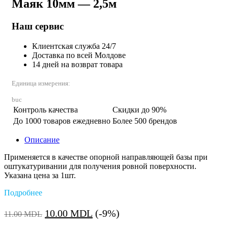
Маяк 10мм — 2,5м
Наш сервис
Клиентская служба 24/7
Доставка по всей Молдове
14 дней на возврат товара
Единица измерения:
buc
Контроль качества
Скидки до 90%
До 1000 товаров ежедневно
Более 500 брендов
Описание
Применяется в качестве опорной направляющей базы при
оштукатуривании для получения ровной поверхности.
Указана цена за 1шт.
Подробнее
Первоначальная
Текущая
10.00
MDL
(-9%)
11.00
MDL
цена
цена: