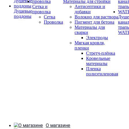
Материалы для стройки
Сетка и
Антисептики и
Душевые
проволка
добавки
поддоны
Сетка
Волокно для раствора
Душе
Проволка
Пигмент для бетона
кана
Материалы для
трап
сварки
WAT
Электроды
Мягкая кровля,
пленки
Стретч-плёнка
Кровельные
материалы
Пленка
полиэтиленовая
О магазине