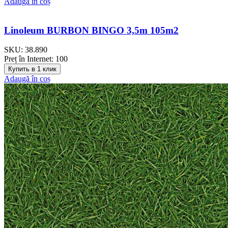
Adaugă în coș
Linoleum BURBON BINGO 3,5m 105m2
SKU:
38.890
Preț în Internet:
100
Купить в 1 клик
Adaugă în coș