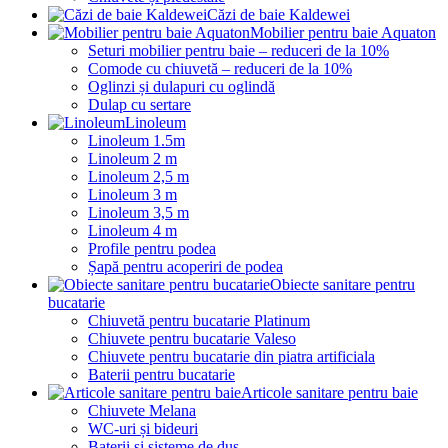
Căzi de baie Kaldewei
Mobilier pentru baie Aquaton
Seturi mobilier pentru baie – reduceri de la 10%
Comode cu chiuvetă – reduceri de la 10%
Oglinzi și dulapuri cu oglindă
Dulap cu sertare
Linoleum
Linoleum 1.5m
Linoleum 2 m
Linoleum 2,5 m
Linoleum 3 m
Linoleum 3,5 m
Linoleum 4 m
Profile pentru podea
Șapă pentru acoperiri de podea
Obiecte sanitare pentru
bucatarie
Chiuvetă pentru bucatarie Platinum
Chiuvete pentru bucatarie Valeso
Chiuvete pentru bucatarie din piatra artificiala
Baterii pentru bucatarie
Articole sanitare pentru baie
Chiuvete Melana
WC-uri și bideuri
Baterii și sisteme de duș