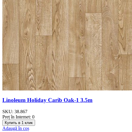
Linoleum Holiday Carib Oak-1 3.5m
SKU:
38.867
Preț în Internet:
0
Купить в 1 клик
Adaugă în coș