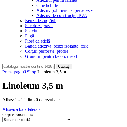
Adeziivi pentru faianță
Cuie lichide
Adeziiv polimeric, super adeziv
Adeziiv de construcție, PVA
Benzi de zugrăvit
Site de zugravit
Șpaclu
Fugă
Fibră de sticlă
Bandă adezivă, benzi izolante, folie
Colțuri perforate, profile
Grunduri pentru beton, metal
Căutați
Prima pagină
Shop
Linoleum 3,5 m
Linoleum 3,5 m
Afișez 1 - 12 din 20 de rezultate
Afișează bara laterală
Сортировать по