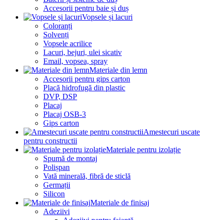
Accesorii pentru baie și duș
Vopsele și lacuri
Coloranți
Solvenți
Vopsele acrilice
Lacuri, bejuri, ulei sicativ
Email, vopsea, spray
Materiale din lemn
Accesorii pentru gips carton
Placă hidrofugă din plastic
DVP, DSP
Placaj
Placaj OSB-3
Gips carton
Amestecuri uscate
pentru constructii
Materiale pentru izolație
Spumă de montaj
Polișpan
Vată minerală, fibră de sticlă
Germații
Silicon
Materiale de finisaj
Adeziivi