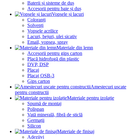
Baterii și sisteme de duș
Accesorii pentru baie și duș
Vopsele și lacuri
Coloranți
Solvenți
Vopsele acrilice
Lacuri, bejuri, ulei sicativ
Email, vopsea, spray
Materiale din lemn
Accesorii pentru gips carton
Placă hidrofugă din plastic
DVP, DSP
Placaj
Placaj OSB-3
Gips carton
Amestecuri uscate
pentru constructii
Materiale pentru izolație
Spumă de montaj
Polișpan
Vată minerală, fibră de sticlă
Germații
Silicon
Materiale de finisaj
Adeziivi