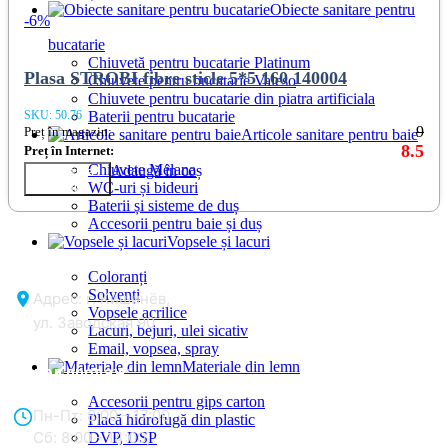
Obiecte sanitare pentru
-6%
bucatarie
Chiuvetă pentru bucatarie Platinum
Plasa STROBI fibre sticle 5*5 160 140004
Chiuvete pentru bucatarie Valeso
Chiuvete pentru bucatarie din piatra artificiala
SKU:
50.76
Baterii pentru bucatarie
9
Preț în magazin:
Articole sanitare pentru baie
8.5
Preț în Internet:
Chiuvete Melana
Adaugă în coș
Купить в
1 клик
WC-uri și bideuri
Baterii și sisteme de duș
Accesorii pentru baie și duș
Vopsele și lacuri
Coloranți
Solvenți
Адрес: г. Кишинёв,
Vopsele acrilice
ул. Заводская 90
Lacuri, bejuri, ulei sicativ
Email, vopsea, spray
Materiale din lemn
Отдел продаж:
Accesorii pentru gips carton
Пн-Пт: 8:00 - 17:00
Placă hidrofugă din plastic
Сб: 8:00 - 14:00,
DVP, DSP