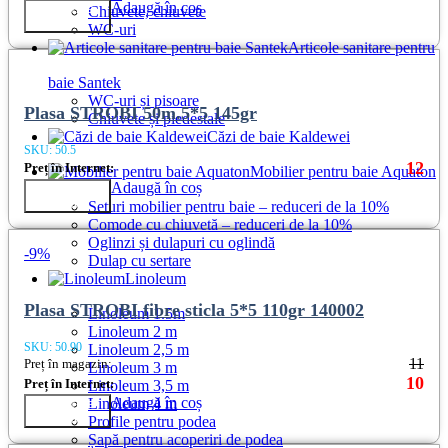
Adaugă în coș
Купить в
Chiuvete, chiuvete
1 клик
WC-uri
Articole sanitare pentru
baie Santek
WC-uri și pisoare
Plasa STROBI 50m.5*5 145gr
Chiuvete și piedestale
Căzi de baie Kaldewei
SKU:
50.5
12
Preț în Internet:
Mobilier pentru baie Aquaton
Adaugă în coș
Купить в
1 клик
Seturi mobilier pentru baie – reduceri de la 10%
Comode cu chiuvetă – reduceri de la 10%
Oglinzi și dulapuri cu oglindă
-9%
Dulap cu sertare
Linoleum
Plasa STROBI fibre sticla 5*5 110gr 140002
Linoleum 1.5m
Linoleum 2 m
SKU:
50.90
Linoleum 2,5 m
11
Preț în magazin:
Linoleum 3 m
10
Preț în Internet:
Linoleum 3,5 m
Adaugă în coș
Linoleum 4 m
Купить в
1 клик
Profile pentru podea
Șapă pentru acoperiri de podea