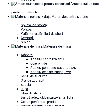
Amestecuri uscate
pentru constructii
Materiale pentru izolație
Spumă de montaj
Polișpan
Vată minerală, fibră de sticlă
Germații
Silicon
Materiale de finisaj
Adeziivi
Adeziivi pentru faianță
Cuie lichide
Adeziiv polimeric, super adeziv
Adeziiv de construcție, PVA
Benzi de zugrăvit
Site de zugravit
Șpaclu
Fugă
Fibră de sticlă
Bandă adezivă, benzi izolante, folie
Colțuri perforate, profile