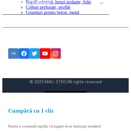
Bandă adezivă, benzi izolante, folie
Категории товаров
Colțuri perforate, profile
Grunduri pentru beton, metal
Подписка
Eroare:
Nu am găsit formularul de contact.
© 2025 MAC-STRO.
All rights reserved
Cumpără cu 1 clic
Pentru o comandă rapidă, vă rugăm să ne furnizați numărul