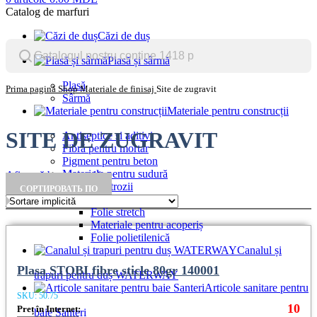
Catalog de marfuri
Căzi de duș
Plasă și sârmă
Plasă
Prima pagină
Shop
Materiale de finisaj
Site de zugravit
Sârmă
Materiale pentru construcții
SITE DE ZUGRAVIT
Antiseptice și aditivi
Fibră pentru mortar
Pigment pentru beton
Materiale pentru sudură
Afișează bara laterală
Electrozii
СОРТИРОВАТЬ ПО
Învelitoare moale, folii
Folie stretch
Materiale pentru acoperiș
Folie polietilenică
Canalul și
Plasa STOBI fibre sticle 80gr 140001
trapuri pentru duș WATERWAY
Articole sanitare pentru
SKU:
50.75
10
Preț în Internet:
baie Santeri