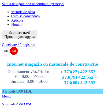
Salt la navigare
Salt la conținutul principal
Metode de plata
Cum să comandați?
Articole
Noutati
Звоните нам!
Проконсультируем
Conectare / înregistrare
RU
RO
Internet magazin cu materiale de construcție
Departament vînzări: Ln-
+ 373(22) 422 552 +
Vn: 8:00 - 17:00.
373(78) 422 552 +
Sîmbătă: 8:00 - 14:00
373(60) 422 552
0
articole
0.00
MDL
Meniu
0
articole
0.00
MDL