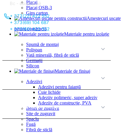
Placaj
Вс - выходной
Placaj OSB-3
Gips carton
+ 373(22) 422 552
Amestecuri uscate
+ 373(69) 104 687
+ 373(60) 422 552
pentru constructii
Materiale pentru izolație
Spumă de montaj
О нас
Polișpan
Vată minerală, fibră de sticlă
Germații
Silicon
Materiale de finisaj
Принципы работы
Adeziivi
Adeziivi pentru faianță
Cuie lichide
Adeziiv polimeric, super adeziv
Adeziiv de construcție, PVA
Полезная информация
Benzi de zugrăvit
Site de zugravit
Șpaclu
Fugă
Fibră de sticlă