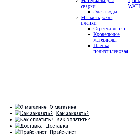
Материалы для
трап
сварки
WAT
Электроды
Мягкая кровля,
пленки
Стретч-плёнка
Кровельные
материалы
Пленка
полиэтиленовая
О магазине
Как заказать?
Как оплатить?
Доставка
Прайс-лист