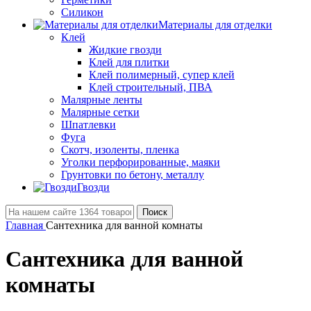
Силикон
Материалы для отделки
Клей
Жидкие гвозди
Клей для плитки
Клей полимерный, супер клей
Клей строительный, ПВА
Малярные ленты
Малярные сетки
Шпатлевки
Фуга
Скотч, изоленты, пленка
Уголки перфорированные, маяки
Грунтовки по бетону, металлу
Гвозди
Поиск
Главная
Сантехника для ванной комнаты
Сантехника для ванной
комнаты