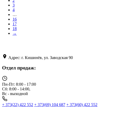
2
3
4
…
16
17
18
→
Адрес: г. Кишинёв, ул. Заводская 90
Отдел продаж:
Пн-Пт: 8:00 - 17:00
Сб: 8:00 - 14:00,
Вс - выходной
+ 373(22) 422 552
+ 373(69) 104 687
+ 373(60) 422 552