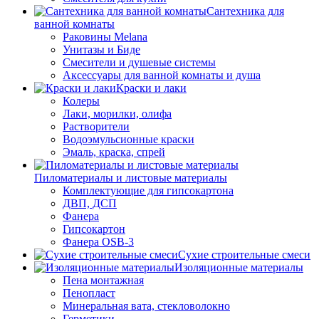
Сантехника для
ванной комнаты
Раковины Melana
Унитазы и Биде
Смесители и душевые системы
Аксессуары для ванной комнаты и душа
Краски и лаки
Колеры
Лаки, морилки, олифа
Растворители
Водоэмульсионные краски
Эмаль, краска, спрей
Пиломатериалы и листовые материалы
Комплектующие для гипсокартона
ДВП, ДСП
Фанера
Гипсокартон
Фанера OSB-3
Сухие строительные смеси
Изоляционные материалы
Пена монтажная
Пенопласт
Минеральная вата, стекловолокно
Герметики