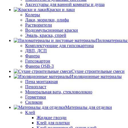
Аксессуары для ванной комнаты и душа
Краски и лаки
Колеры
Лаки, морилки, олифа
Растворители
Водоэмульсионные краски
Эмаль, краска, спрей
Пиломатериалы 
Комплектующие для гипсокартона
ДВП, ДСП
Фанера
Гипсокартон
Фанера OSB-3
Сухие строительные смеси
Изоляционные материалы
Пена монтажная
Пенопласт
Минеральная вата, стекловолокно
Герметики
Силикон
Материалы для отделки
Клей
Жидкие гвозди
Клей для плитки
Клей полимерный, супер клей