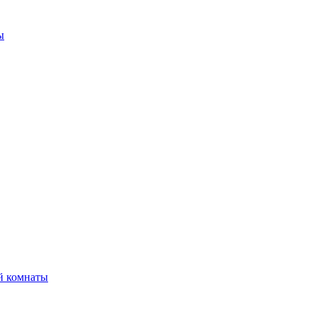
ы
й комнаты