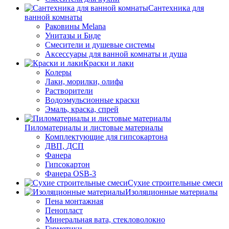
Сантехника для
ванной комнаты
Раковины Melana
Унитазы и Биде
Смесители и душевые системы
Аксессуары для ванной комнаты и душа
Краски и лаки
Колеры
Лаки, морилки, олифа
Растворители
Водоэмульсионные краски
Эмаль, краска, спрей
Пиломатериалы и листовые материалы
Комплектующие для гипсокартона
ДВП, ДСП
Фанера
Гипсокартон
Фанера OSB-3
Сухие строительные смеси
Изоляционные материалы
Пена монтажная
Пенопласт
Минеральная вата, стекловолокно
Герметики