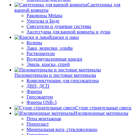
Сантехника для
ванной комнаты
Раковины Melana
Унитазы и Биде
Смесители и душевые системы
Аксессуары для ванной комнаты и душа
Краски и лаки
Колеры
Лаки, морилки, олифа
Растворители
Водоэмульсионные краски
Эмаль, краска, спрей
Пиломатериалы и листовые материалы
Комплектующие для гипсокартона
ДВП, ДСП
Фанера
Гипсокартон
Фанера OSB-3
Сухие строительные смеси
Изоляционные материалы
Пена монтажная
Пенопласт
Минеральная вата, стекловолокно
Герметики