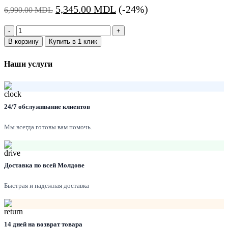
Первоначальная
Текущая
5,345.00
MDL
(-24%)
6,990.00
MDL
цена
цена:
Количество:
составляла
5,345.00 MDL.
В корзину
Купить в 1 клик
6,990.00 MDL.
Наши услуги
24/7 обслуживание клиентов
Мы всегда готовы вам помочь.
Доставка по всей Молдове
Быстрая и надежная доставка
14 дней на возврат товара