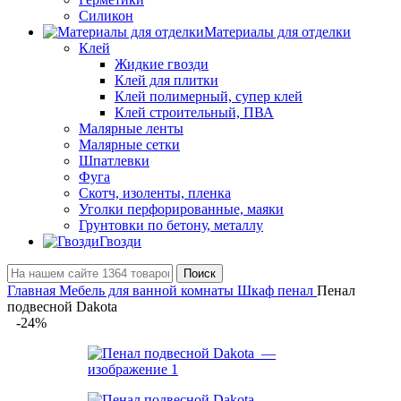
Силикон
Материалы для отделки
Клей
Жидкие гвозди
Клей для плитки
Клей полимерный, супер клей
Клей строительный, ПВА
Малярные ленты
Малярные сетки
Шпатлевки
Фуга
Скотч, изоленты, пленка
Уголки перфорированные, маяки
Грунтовки по бетону, металлу
Гвозди
Поиск
Главная
Мебель для ванной комнаты
Шкаф пенал
Пенал
подвесной Dakota
-24%