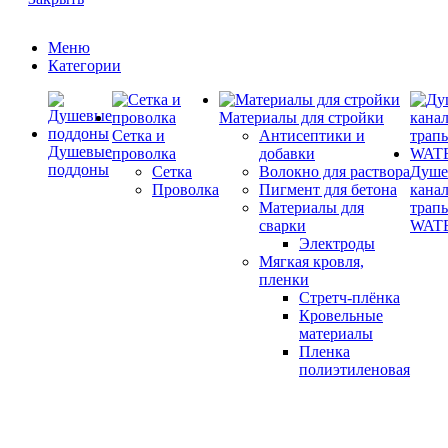
Меню
Категории
Материалы для стройки
Сетка и
Антисептики и
Душевые
проволка
добавки
поддоны
Сетка
Волокно для раствора
Душе
Проволка
Пигмент для бетона
кана
Материалы для
трап
сварки
WAT
Электроды
Мягкая кровля,
пленки
Стретч-плёнка
Кровельные
материалы
Пленка
полиэтиленовая