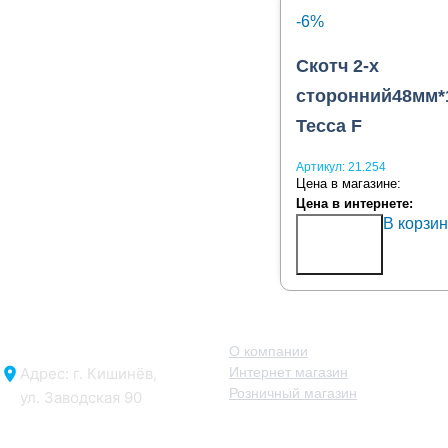
-6%
Скотч 2-х
сторонний48мм*
Tecca F
Артикул:
21.254
Цена в магазине:
Цена в интернете:
В корзин
Купить
в 1
клик
О нас
О компании
Адрес: г. Кишинёв,
Интернет магазин
Розничный магазин
ул. Заводская 90
Отдел продаж: