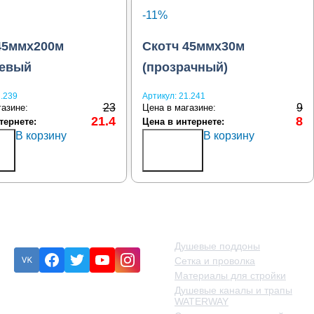
-11%
45ммх200м
Скотч 45ммх30м
невый
(прозрачный)
.239
Артикул:
21.241
23
9
газине:
Цена в магазине:
21.4
8
тернете:
Цена в интернете:
В корзину
В корзину
ь
Купить
в 1
клик
Подписка
Категории товаров
Душевые поддоны
Сетка и проволка
Материалы для стройки
Душевые каналы и трапы
Ошибка:
Контактная форма
WATERWAY
не найдена.