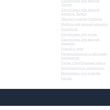
Сантехника для ванной
Santeri
Сантехника для ванной
комнаты Santek
Экраны и ванны Kaldewei
Мебель для ванной комнаты
Линолеум
Сантехника для кухни
Сантехника для ванной
комнаты
Краски и лаки
Пиломатериалы и листовые
материалы
Сухие строительные смеси
Изоляционные материалы
Материалы для отделки
Гвозди