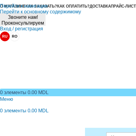
Перейти к навигации
О МАГАЗИНЕ
КАК ЗАКАЗАТЬ?
КАК ОПЛАТИТЬ?
ДОСТАВКА
ПРАЙС-ЛИСТ
Перейти к основному содержимому
Звоните нам!
Проконсультируем
Вход / регистрация
RU
RO
0
элементы
0.00
MDL
Меню
0
элементы
0.00
MDL
Просмотр категорий