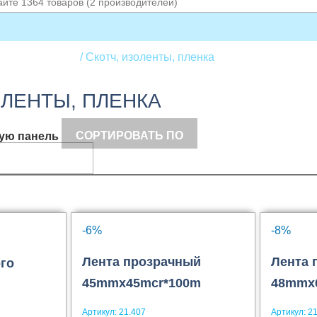
лы для отделки
Скотч, изоленты, пленка
ОЛЕНТЫ, ПЛЕНКА
СОРТИРОВАТЬ ПО
ую панель
-6%
-8%
Лента прозрачный
Лента 
го
45mmx45mcr*100m
48mmx6
Артикул:
21.407
Артикул:
21