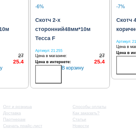
-6%
-7%
Скотч 2-х
Скотч 
10м
сторонний48мм*10м
корич
Tecca F
Артикул:
21
Цена в ма
Артикул:
21.255
Цена в ин
27
27
Цена в магазине:
Купит
25.4
25.4
Цена в интернете:
в 1
у
В корзину
Купить
клик
в 1
клик
Принципы работы
Полезная информация
Опт и розница
Способы оплаты
Доставка
Как заказать?
Партнерам
Статьи
Скачать прайс-лист
Новости