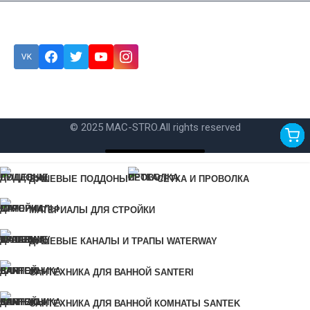
Подписка
Ошибка:
Контактная форма не найдена.
© 2025 MAC-STRO.
All rights reserved
Купить в 1 клик
ДУШЕВЫЕ ПОДДОНЫ
СЕТКА И ПРОВОЛКА
Для быстрого заказа укажите свой номер телефона, мы свяжемся
МАТЕРИАЛЫ ДЛЯ СТРОЙКИ
с вами для уточнения деталей заказа.
Ошибка:
Контактная форма не найдена.
ДУШЕВЫЕ КАНАЛЫ И ТРАПЫ WATERWAY
САНТЕХНИКА ДЛЯ ВАННОЙ SANTERI
КУПИТЬ В 1 КЛИК
САНТЕХНИКА ДЛЯ ВАННОЙ КОМНАТЫ SANTEK