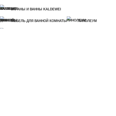
Для быстрого заказа укажите свой номер телефона, мы
ЭКРАНЫ И ВАННЫ KALDEWEI
свяжемся с вами для уточнения деталей заказа.
Ошибка:
Контактная форма не найдена.
МЕБЕЛЬ ДЛЯ ВАННОЙ КОМНАТЫ
ЛИНОЛЕУМ
САНТЕХНИКА ДЛЯ КУХНИ
САНТЕХНИКА ДЛЯ ВАННОЙ КОМНАТЫ
КРАСКИ И ЛАКИ
ПИЛОМАТЕРИАЛЫ И ЛИСТОВЫЕ МАТЕРИАЛЫ
СУХИЕ СТРОИТЕЛЬНЫЕ СМЕСИ
ИЗОЛЯЦИОННЫЕ МАТЕРИАЛЫ
МАТЕРИАЛЫ ДЛЯ ОТДЕЛКИ
ГВОЗДИ