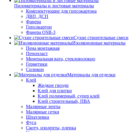
Пиломатериалы и листовые материалы
Комплектующие для гипсокартона
ДВП, ДСП
Фанера
Гипсокартон
Фанера OSB-3
Сухие строительные смеси
Изоляционные материалы
Пена монтажная
Пенопласт
Минеральная вата, стекловолокно
Герметики
Силикон
Материалы для отделки
Клей
Жидкие гвозди
Клей для плитки
Клей полимерный, супер клей
Клей строительный, ПВА
Малярные ленты
Малярные сетки
Шпатлевки
Фуга
Скотч, изоленты, пленка