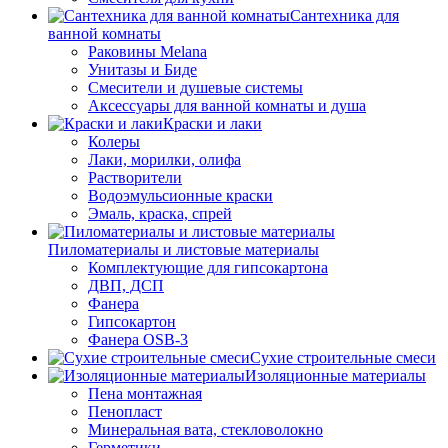
Сантехника для
ванной комнаты
Раковины Melana
Унитазы и Биде
Смесители и душевые системы
Аксессуары для ванной комнаты и душа
Краски и лаки
Колеры
Лаки, морилки, олифа
Растворители
Водоэмульсионные краски
Эмаль, краска, спрей
Пиломатериалы и листовые материалы
Комплектующие для гипсокартона
ДВП, ДСП
Фанера
Гипсокартон
Фанера OSB-3
Сухие строительные смеси
Изоляционные материалы
Пена монтажная
Пенопласт
Минеральная вата, стекловолокно
Герметики