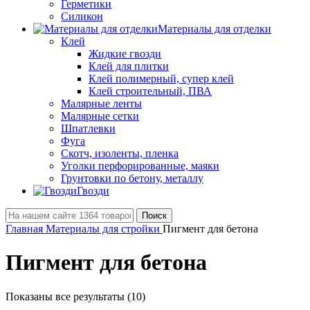
Герметики
Силикон
Материалы для отделки
Клей
Жидкие гвозди
Клей для плитки
Клей полимерный, супер клей
Клей строительный, ПВА
Малярные ленты
Малярные сетки
Шпатлевки
Фуга
Скотч, изоленты, пленка
Уголки перфорированные, маяки
Грунтовки по бетону, металлу
Гвозди
Поиск
Главная
Материалы для стройки
Пигмент для бетона
Пигмент для бетона
Показаны все результаты (10)