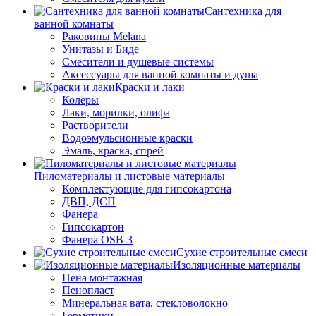
Сантехника для
ванной комнаты
Раковины Melana
Унитазы и Биде
Смесители и душевые системы
Аксессуары для ванной комнаты и душа
Краски и лаки
Колеры
Лаки, морилки, олифа
Растворители
Водоэмульсионные краски
Эмаль, краска, спрей
Пиломатериалы и листовые материалы
Комплектующие для гипсокартона
ДВП, ДСП
Фанера
Гипсокартон
Фанера OSB-3
Сухие строительные смеси
Изоляционные материалы
Пена монтажная
Пенопласт
Минеральная вата, стекловолокно
Герметики