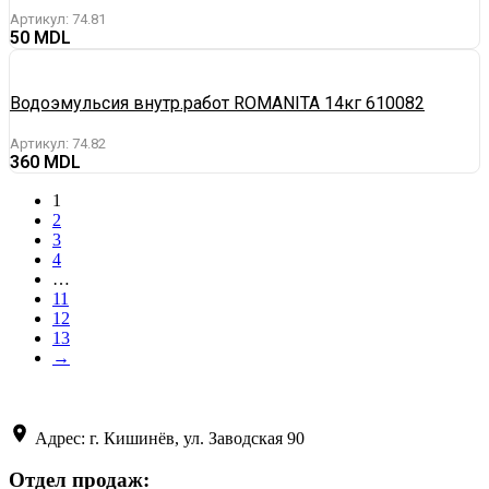
Артикул:
74.81
50
Водоэмульсия внутр.работ ROMANITA 14кг 610082
Артикул:
74.82
360
1
2
3
4
…
11
12
13
→
Адрес: г. Кишинёв, ул. Заводская 90
Отдел продаж: