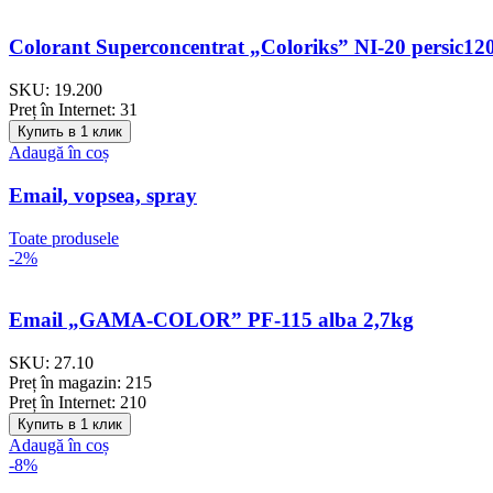
Colorant Superconcentrat „Coloriks” NI-20 persic12
SKU:
19.200
Preț în Internet:
31
Купить в 1 клик
Adaugă în coș
Email, vopsea, spray
Toate produsele
-2%
Email „GAMA-COLOR” PF-115 alba 2,7kg
SKU:
27.10
Preț în magazin:
215
Preț în Internet:
210
Купить в 1 клик
Adaugă în coș
-8%