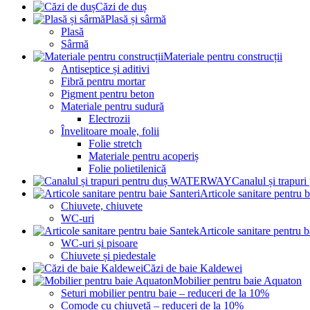
Căzi de duș
Plasă și sârmă
Plasă
Sârmă
Materiale pentru construcții
Antiseptice și aditivi
Fibră pentru mortar
Pigment pentru beton
Materiale pentru sudură
Electrozii
Învelitoare moale, folii
Folie stretch
Materiale pentru acoperiș
Folie polietilenică
Canalul și trap
Articole sanitare pentru b
Chiuvete, chiuvete
WC-uri
Articole sanitare pentru 
WC-uri și pisoare
Chiuvete și piedestale
Căzi de baie Kaldewei
Mobilier pentru baie Aquaton
Seturi mobilier pentru baie – reduceri de la 10%
Comode cu chiuvetă – reduceri de la 10%