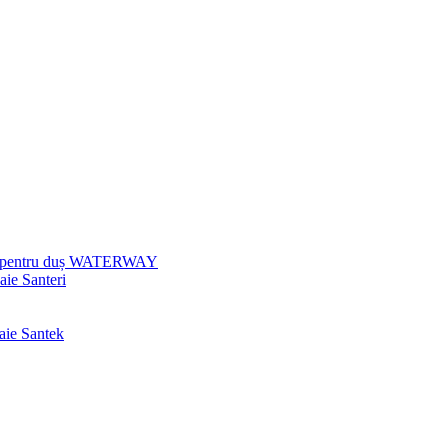
uri pentru duș WATERWAY
aie Santeri
baie Santek