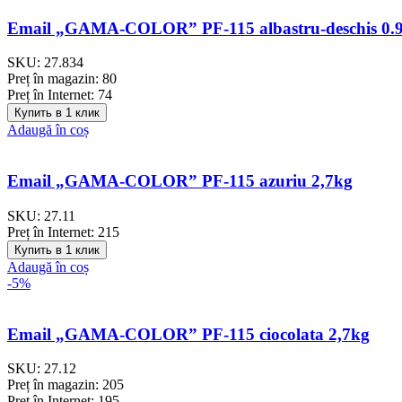
Email „GAMA-COLOR” PF-115 albastru-deschis 0.
SKU:
27.834
Preț în magazin:
80
Preț în Internet:
74
Купить в 1 клик
Adaugă în coș
Email „GAMA-COLOR” PF-115 azuriu 2,7kg
SKU:
27.11
Preț în Internet:
215
Купить в 1 клик
Adaugă în coș
-5%
Email „GAMA-COLOR” PF-115 ciocolata 2,7kg
SKU:
27.12
Preț în magazin:
205
Preț în Internet:
195