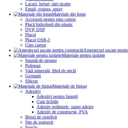
Lacuri, bejuri, ulei sicativ
Email, vopsea, spray
Materiale din lemn
Accesorii pentru gips carton
Placă hidrofugă din plastic
DVP, DSP
Placaj
Placaj OSB-3
Gips carton
Amestecuri uscate pentru
Materiale pentru izolație
Spumă de montaj
Polișpan
Vată minerală, fibră de sticlă
Germații
Silicon
Materiale de finisaj
Adeziivi
Adeziivi pentru faianță
Cuie lichide
Adeziiv polimeric, super adeziv
Adeziiv de construcție, PVA
Benzi de zugrăvit
Site de zugravit
Șpaclu