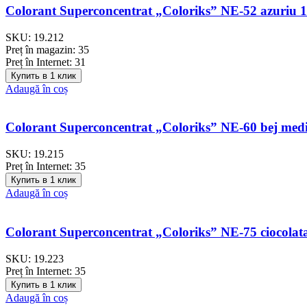
Colorant Superconcentrat „Coloriks” NE-52 azuriu 
SKU:
19.212
Preț în magazin:
35
Preț în Internet:
31
Купить в 1 клик
Adaugă în coș
Colorant Superconcentrat „Coloriks” NE-60 bej med
SKU:
19.215
Preț în Internet:
35
Купить в 1 клик
Adaugă în coș
Colorant Superconcentrat „Coloriks” NE-75 ciocolat
SKU:
19.223
Preț în Internet:
35
Купить в 1 клик
Adaugă în coș