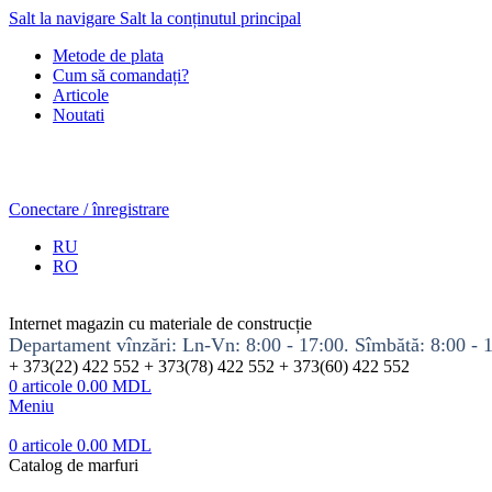
Salt la navigare
Salt la conținutul principal
Metode de plata
Cum să comandați?
Articole
Noutati
Conectare / înregistrare
RU
RO
Internet magazin cu materiale de construcție
Departament vînzări: Ln-Vn: 8:00 - 17:00. Sîmbătă: 8:00 - 
+ 373(22) 422 552 + 373(78) 422 552 + 373(60) 422 552
0
articole
0.00
MDL
Meniu
0
articole
0.00
MDL
Catalog de marfuri