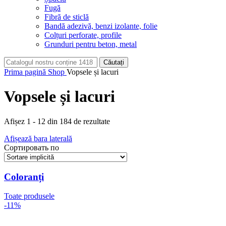
Fugă
Fibră de sticlă
Bandă adezivă, benzi izolante, folie
Colțuri perforate, profile
Grunduri pentru beton, metal
Căutați
Prima pagină
Shop
Vopsele și lacuri
Vopsele și lacuri
Afișez 1 - 12 din 184 de rezultate
Afișează bara laterală
Сортировать по
Coloranți
Toate produsele
-11%