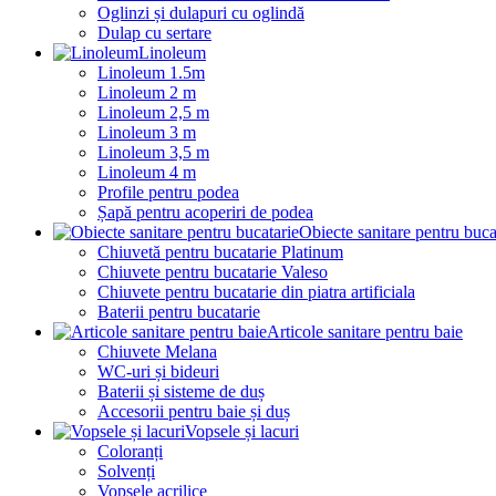
Oglinzi și dulapuri cu oglindă
Dulap cu sertare
Linoleum
Linoleum 1.5m
Linoleum 2 m
Linoleum 2,5 m
Linoleum 3 m
Linoleum 3,5 m
Linoleum 4 m
Profile pentru podea
Șapă pentru acoperiri de podea
Obiecte sanitare pentru buca
Chiuvetă pentru bucatarie Platinum
Chiuvete pentru bucatarie Valeso
Chiuvete pentru bucatarie din piatra artificiala
Baterii pentru bucatarie
Articole sanitare pentru baie
Chiuvete Melana
WC-uri și bideuri
Baterii și sisteme de duș
Accesorii pentru baie și duș
Vopsele și lacuri
Coloranți
Solvenți
Vopsele acrilice