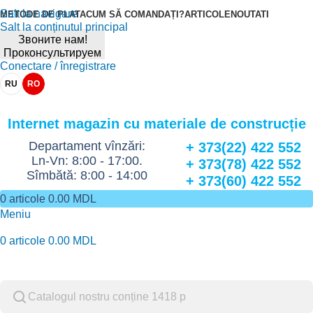
Salt la navigare
METODE DE PLATA
CUM SĂ COMANDAȚI?
ARTICOLE
NOUTATI
Salt la conținutul principal
Звоните нам!
Проконсультируем
Conectare / înregistrare
RU
RO
Internet magazin cu materiale de construcție
Departament vînzări:
+ 373(22) 422 552
Ln-Vn: 8:00 - 17:00.
+ 373(78) 422 552
Sîmbătă: 8:00 - 14:00
+ 373(60) 422 552
0
articole
0.00
MDL
Meniu
0
articole
0.00
MDL
Catalog de marfuri