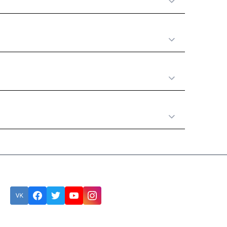
О нас
Принципы работы
Полезная информация
Категории товаров
Подписка
Eroare:
Nu am găsit formularul de contact.