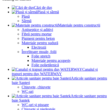
Căzi de duș
Plasă și sârmă
Plasă
Sârmă
Materiale pentru construcții
Antiseptice și aditivi
Fibră pentru mortar
Pigment pentru beton
Materiale pentru sudură
Electrozii
Învelitoare moale, folii
Folie stretch
Materiale pentru acoperiș
Folie polietilenică
Canalul și
trapuri pentru duș WATERWAY
Articole sanitare pentru
baie Santeri
Chiuvete, chiuvete
WC-uri
Articole sanitare pentru
baie Santek
WC-uri și pisoare
Chiuvete și piedestale