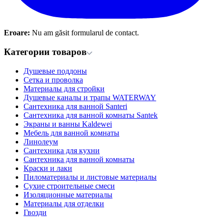
Eroare:
Nu am găsit formularul de contact.
Категории товаров
Душевые поддоны
Сетка и проволка
Материалы для стройки
Душевые каналы и трапы WATERWAY
Сантехника для ванной Santeri
Сантехника для ванной комнаты Santek
Экраны и ванны Kaldewei
Мебель для ванной комнаты
Линолеум
Сантехника для кухни
Сантехника для ванной комнаты
Краски и лаки
Пиломатериалы и листовые материалы
Сухие строительные смеси
Изоляционные материалы
Материалы для отделки
Гвозди