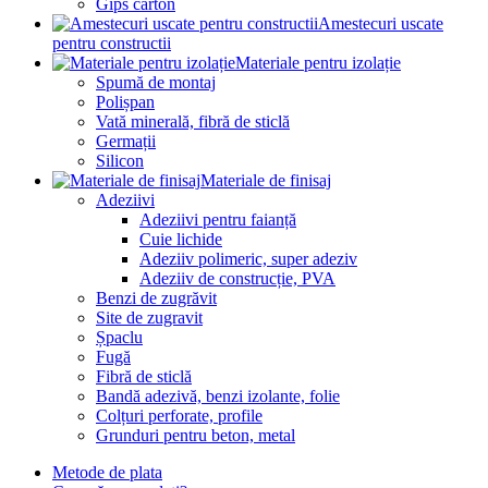
Gips carton
Amestecuri uscate
pentru constructii
Materiale pentru izolație
Spumă de montaj
Polișpan
Vată minerală, fibră de sticlă
Germații
Silicon
Materiale de finisaj
Adeziivi
Adeziivi pentru faianță
Cuie lichide
Adeziiv polimeric, super adeziv
Adeziiv de construcție, PVA
Benzi de zugrăvit
Site de zugravit
Șpaclu
Fugă
Fibră de sticlă
Bandă adezivă, benzi izolante, folie
Colțuri perforate, profile
Grunduri pentru beton, metal
Metode de plata