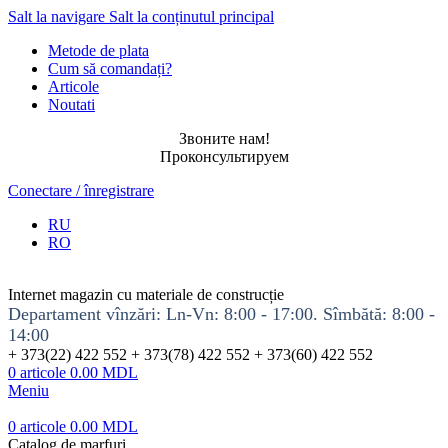
Salt la navigare
Salt la conținutul principal
Metode de plata
Cum să comandați?
Articole
Noutati
Звоните нам!
Проконсультируем
Conectare / înregistrare
RU
RO
Internet magazin cu materiale de construcție
Departament vînzări: Ln-Vn: 8:00 - 17:00. Sîmbătă: 8:00 -
14:00
+ 373(22) 422 552 + 373(78) 422 552 + 373(60) 422 552
0
articole
0.00
MDL
Meniu
0
articole
0.00
MDL
Catalog de marfuri