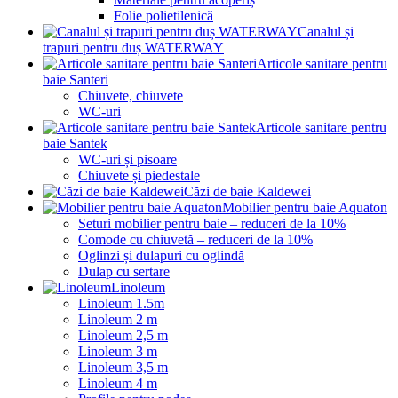
Folie polietilenică
Canalul și
trapuri pentru duș WATERWAY
Articole sanitare pentru
baie Santeri
Chiuvete, chiuvete
WC-uri
Articole sanitare pentru
baie Santek
WC-uri și pisoare
Chiuvete și piedestale
Căzi de baie Kaldewei
Mobilier pentru baie Aquaton
Seturi mobilier pentru baie – reduceri de la 10%
Comode cu chiuvetă – reduceri de la 10%
Oglinzi și dulapuri cu oglindă
Dulap cu sertare
Linoleum
Linoleum 1.5m
Linoleum 2 m
Linoleum 2,5 m
Linoleum 3 m
Linoleum 3,5 m
Linoleum 4 m