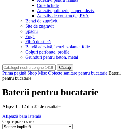
Adeziivi pentru faianță
Cuie lichide
Adeziiv polimeric, super adeziv
Adeziiv de construcție, PVA
Benzi de zugrăvit
Site de zugravit
Șpaclu
Fugă
Fibră de sticlă
Bandă adezivă, benzi izolante, folie
Colțuri perforate, profile
Grunduri pentru beton, metal
Căutați
Prima pagină
Shop
Misc
Obiecte sanitare pentru bucatarie
Baterii
pentru bucatarie
Baterii pentru bucatarie
Afișez 1 - 12 din 35 de rezultate
Afișează bara laterală
Сортировать по