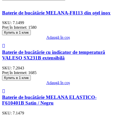
Baterie de bucătărie MELANA-F8113 din oțel inox
SKU:
7.1499
Preț în Internet:
1580
Купить в 1 клик
Adaugă în coș
Baterie de bucătărie cu indicator de temperatură
VALESO SX231B extensibilă
SKU:
7.2043
Preț în Internet:
1685
Купить в 1 клик
Adaugă în coș
Baterie de bucătărie MELANA ELASTICO-
F610401B Satin / Negru
SKU:
7.1479