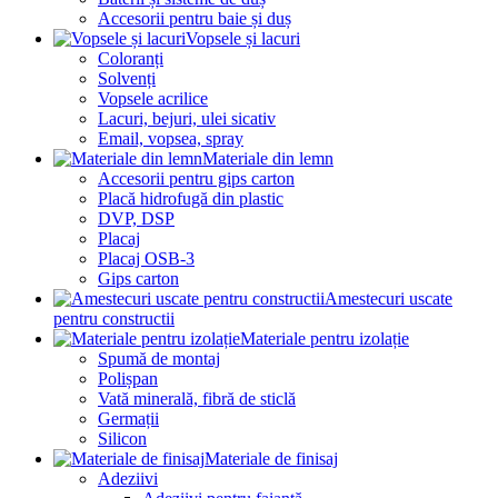
Accesorii pentru baie și duș
Vopsele și lacuri
Coloranți
Solvenți
Vopsele acrilice
Lacuri, bejuri, ulei sicativ
Email, vopsea, spray
Materiale din lemn
Accesorii pentru gips carton
Placă hidrofugă din plastic
DVP, DSP
Placaj
Placaj OSB-3
Gips carton
Amestecuri uscate
pentru constructii
Materiale pentru izolație
Spumă de montaj
Polișpan
Vată minerală, fibră de sticlă
Germații
Silicon
Materiale de finisaj
Adeziivi