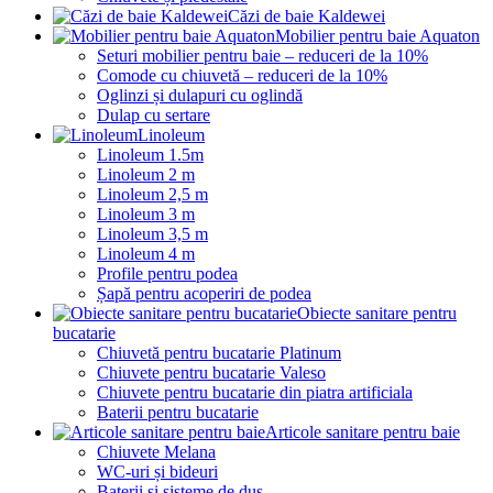
Căzi de baie Kaldewei
Mobilier pentru baie Aquaton
Seturi mobilier pentru baie – reduceri de la 10%
Comode cu chiuvetă – reduceri de la 10%
Oglinzi și dulapuri cu oglindă
Dulap cu sertare
Linoleum
Linoleum 1.5m
Linoleum 2 m
Linoleum 2,5 m
Linoleum 3 m
Linoleum 3,5 m
Linoleum 4 m
Profile pentru podea
Șapă pentru acoperiri de podea
Obiecte sanitare pentru
bucatarie
Chiuvetă pentru bucatarie Platinum
Chiuvete pentru bucatarie Valeso
Chiuvete pentru bucatarie din piatra artificiala
Baterii pentru bucatarie
Articole sanitare pentru baie
Chiuvete Melana
WC-uri și bideuri
Baterii și sisteme de duș