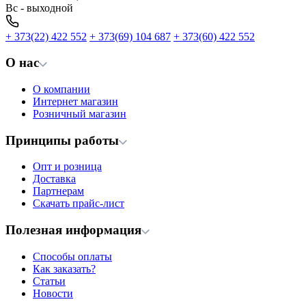
Вс - выходной
+ 373(22) 422 552
+ 373(69) 104 687
+ 373(60) 422 552
О нас
О компании
Интернет магазин
Розничный магазин
Принципы работы
Опт и розница
Доставка
Партнерам
Скачать прайс-лист
Полезная информация
Способы оплаты
Как заказать?
Статьи
Новости