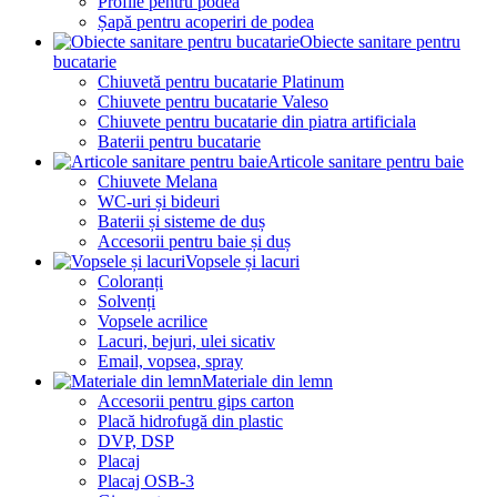
Profile pentru podea
Șapă pentru acoperiri de podea
Obiecte sanitare pentru
bucatarie
Chiuvetă pentru bucatarie Platinum
Chiuvete pentru bucatarie Valeso
Chiuvete pentru bucatarie din piatra artificiala
Baterii pentru bucatarie
Articole sanitare pentru baie
Chiuvete Melana
WC-uri și bideuri
Baterii și sisteme de duș
Accesorii pentru baie și duș
Vopsele și lacuri
Coloranți
Solvenți
Vopsele acrilice
Lacuri, bejuri, ulei sicativ
Email, vopsea, spray
Materiale din lemn
Accesorii pentru gips carton
Placă hidrofugă din plastic
DVP, DSP
Placaj
Placaj OSB-3