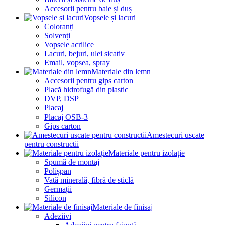
Accesorii pentru baie și duș
Vopsele și lacuri
Coloranți
Solvenți
Vopsele acrilice
Lacuri, bejuri, ulei sicativ
Email, vopsea, spray
Materiale din lemn
Accesorii pentru gips carton
Placă hidrofugă din plastic
DVP, DSP
Placaj
Placaj OSB-3
Gips carton
Amestecuri uscate
pentru constructii
Materiale pentru izolație
Spumă de montaj
Polișpan
Vată minerală, fibră de sticlă
Germații
Silicon
Materiale de finisaj
Adeziivi