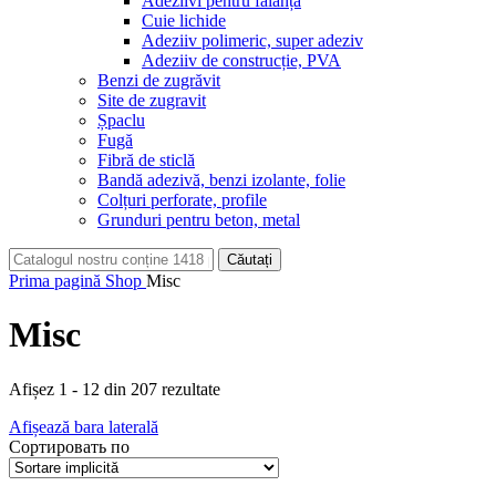
Adeziivi pentru faianță
Cuie lichide
Adeziiv polimeric, super adeziv
Adeziiv de construcție, PVA
Benzi de zugrăvit
Site de zugravit
Șpaclu
Fugă
Fibră de sticlă
Bandă adezivă, benzi izolante, folie
Colțuri perforate, profile
Grunduri pentru beton, metal
Căutați
Prima pagină
Shop
Misc
Misc
Afișez 1 - 12 din 207 rezultate
Afișează bara laterală
Сортировать по