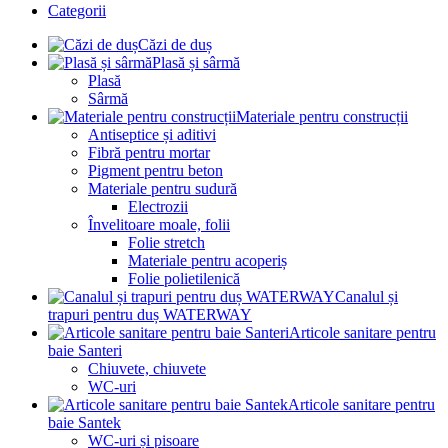
Categorii
Căzi de duș
Plasă și sârmă
Plasă
Sârmă
Materiale pentru construcții
Antiseptice și aditivi
Fibră pentru mortar
Pigment pentru beton
Materiale pentru sudură
Electrozii
Învelitoare moale, folii
Folie stretch
Materiale pentru acoperiș
Folie polietilenică
Canalul și
trapuri pentru duș WATERWAY
Articole sanitare pentru
baie Santeri
Chiuvete, chiuvete
WC-uri
Articole sanitare pentru
baie Santek
WC-uri și pisoare