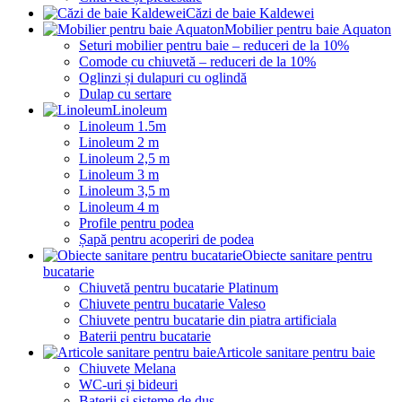
Căzi de baie Kaldewei
Mobilier pentru baie Aquaton
Seturi mobilier pentru baie – reduceri de la 10%
Comode cu chiuvetă – reduceri de la 10%
Oglinzi și dulapuri cu oglindă
Dulap cu sertare
Linoleum
Linoleum 1.5m
Linoleum 2 m
Linoleum 2,5 m
Linoleum 3 m
Linoleum 3,5 m
Linoleum 4 m
Profile pentru podea
Șapă pentru acoperiri de podea
Obiecte sanitare pentru
bucatarie
Chiuvetă pentru bucatarie Platinum
Chiuvete pentru bucatarie Valeso
Chiuvete pentru bucatarie din piatra artificiala
Baterii pentru bucatarie
Articole sanitare pentru baie
Chiuvete Melana
WC-uri și bideuri
Baterii și sisteme de duș