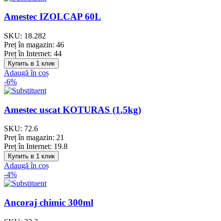
Amestec IZOLCAP 60L
SKU:
18.282
Preț în magazin:
46
Preț în Internet:
44
Купить в 1 клик
Adaugă în coș
-6%
Amestec uscat KOTURAS (1.5kg)
SKU:
72.6
Preț în magazin:
21
Preț în Internet:
19.8
Купить в 1 клик
Adaugă în coș
-4%
Ancoraj chimic 300ml