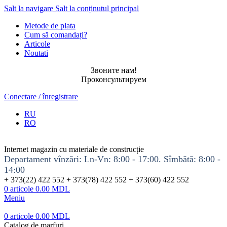
Salt la navigare
Salt la conținutul principal
Metode de plata
Cum să comandați?
Articole
Noutati
Звоните нам!
Проконсультируем
Conectare / înregistrare
RU
RO
Internet magazin cu materiale de construcție
Departament vînzări: Ln-Vn: 8:00 - 17:00. Sîmbătă: 8:00 -
14:00
+ 373(22) 422 552 + 373(78) 422 552 + 373(60) 422 552
0
articole
0.00
MDL
Meniu
0
articole
0.00
MDL
Catalog de marfuri