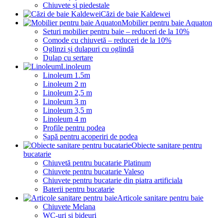
Chiuvete și piedestale
Căzi de baie Kaldewei
Mobilier pentru baie Aquaton
Seturi mobilier pentru baie – reduceri de la 10%
Comode cu chiuvetă – reduceri de la 10%
Oglinzi și dulapuri cu oglindă
Dulap cu sertare
Linoleum
Linoleum 1.5m
Linoleum 2 m
Linoleum 2,5 m
Linoleum 3 m
Linoleum 3,5 m
Linoleum 4 m
Profile pentru podea
Șapă pentru acoperiri de podea
Obiecte sanitare pentru
bucatarie
Chiuvetă pentru bucatarie Platinum
Chiuvete pentru bucatarie Valeso
Chiuvete pentru bucatarie din piatra artificiala
Baterii pentru bucatarie
Articole sanitare pentru baie
Chiuvete Melana
WC-uri și bideuri