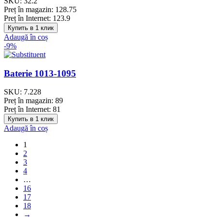
SKU:
32.2
Preț în magazin:
128.75
Preț în Internet:
123.9
Купить в 1 клик
Adaugă în coș
-9%
Baterie 1013-1095
SKU:
7.228
Preț în magazin:
89
Preț în Internet:
81
Купить в 1 клик
Adaugă în coș
1
2
3
4
…
16
17
18
→