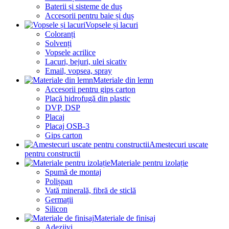
Baterii și sisteme de duș
Accesorii pentru baie și duș
Vopsele și lacuri
Coloranți
Solvenți
Vopsele acrilice
Lacuri, bejuri, ulei sicativ
Email, vopsea, spray
Materiale din lemn
Accesorii pentru gips carton
Placă hidrofugă din plastic
DVP, DSP
Placaj
Placaj OSB-3
Gips carton
Amestecuri uscate
pentru constructii
Materiale pentru izolație
Spumă de montaj
Polișpan
Vată minerală, fibră de sticlă
Germații
Silicon
Materiale de finisaj
Adeziivi