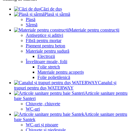
Căzi de duș
Plasă și sârmă
Plasă
Sârmă
Materiale pentru construcții
Antiseptice și aditivi
Fibră pentru mortar
Pigment pentru beton
Materiale pentru sudură
Electrozii
Învelitoare moale, folii
Folie stretch
Materiale pentru acoperiș
Folie polietilenică
Canalul și
trapuri pentru duș WATERWAY
Articole sanitare pentru
baie Santeri
Chiuvete, chiuvete
WC-uri
Articole sanitare pentru
baie Santek
WC-uri și pisoare
Chiuvete și piedestale