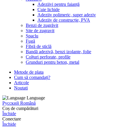
Adeziivi pentru faianță
Cuie lichide
Adeziiv polimeric, super adeziv
Adeziiv de construcție, PVA
Benzi de zugrăvit
Site de zugravit
Șpaclu
Fugă
Fibră de sticlă
Bandă adezivă, benzi izolante, folie
Colțuri perforate, profile
Grunduri pentru beton, metal
Metode de plata
Cum să comandați?
Articole
Noutati
Language
Русский
Română
Coș de cumpărături
Închide
Conectare
Închide