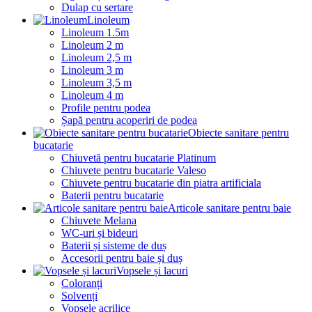
Dulap cu sertare
Linoleum
Linoleum 1.5m
Linoleum 2 m
Linoleum 2,5 m
Linoleum 3 m
Linoleum 3,5 m
Linoleum 4 m
Profile pentru podea
Șapă pentru acoperiri de podea
Obiecte sanitare pentru
bucatarie
Chiuvetă pentru bucatarie Platinum
Chiuvete pentru bucatarie Valeso
Chiuvete pentru bucatarie din piatra artificiala
Baterii pentru bucatarie
Articole sanitare pentru baie
Chiuvete Melana
WC-uri și bideuri
Baterii și sisteme de duș
Accesorii pentru baie și duș
Vopsele și lacuri
Coloranți
Solvenți
Vopsele acrilice