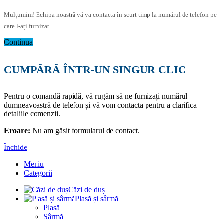
Mulțumim! Echipa noastră vă va contacta în scurt timp la numărul de telefon pe
care l-ați furnizat.
Continua
CUMPĂRĂ ÎNTR-UN SINGUR CLIC
Pentru o comandă rapidă, vă rugăm să ne furnizați numărul
dumneavoastră de telefon și vă vom contacta pentru a clarifica
detaliile comenzii.
Eroare:
Nu am găsit formularul de contact.
Închide
Meniu
Categorii
Căzi de duș
Plasă și sârmă
Plasă
Sârmă