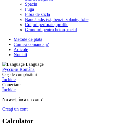
Șpaclu
Fugă
Fibră de sticlă
Bandă adezivă, benzi izolante, folie
Colțuri perforate, profile
Grunduri pentru beton, metal
Metode de plata
Cum să comandați?
Articole
Noutati
Language
Русский
Română
Coș de cumpărături
Închide
Conectare
Închide
Nu aveți încă un cont?
Creați un cont
Calculator