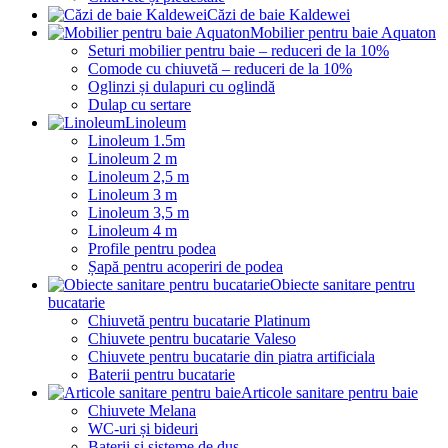
Căzi de baie Kaldewei
Mobilier pentru baie Aquaton
Seturi mobilier pentru baie – reduceri de la 10%
Comode cu chiuvetă – reduceri de la 10%
Oglinzi și dulapuri cu oglindă
Dulap cu sertare
Linoleum
Linoleum 1.5m
Linoleum 2 m
Linoleum 2,5 m
Linoleum 3 m
Linoleum 3,5 m
Linoleum 4 m
Profile pentru podea
Șapă pentru acoperiri de podea
Obiecte sanitare pentru
bucatarie
Chiuvetă pentru bucatarie Platinum
Chiuvete pentru bucatarie Valeso
Chiuvete pentru bucatarie din piatra artificiala
Baterii pentru bucatarie
Articole sanitare pentru baie
Chiuvete Melana
WC-uri și bideuri
Baterii și sisteme de duș