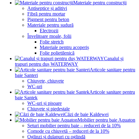
Materiale pentru construcții
Antiseptice și aditivi
Fibră pentru mortar
Pigment pentru beton
Materiale pentru sudură
Electrozii
Învelitoare moale, folii
Folie stretch
Materiale pentru acoperiș
Folie polietilenică
Canalul și
trapuri pentru duș WATERWAY
Articole sanitare pentru
baie Santeri
Chiuvete, chiuvete
WC-uri
Articole sanitare pentru
baie Santek
WC-uri și pisoare
Chiuvete și piedestale
Căzi de baie Kaldewei
Mobilier pentru baie Aquaton
Seturi mobilier pentru baie – reduceri de la 10%
Comode cu chiuvetă – reduceri de la 10%
Oglinzi și dulapuri cu oglindă