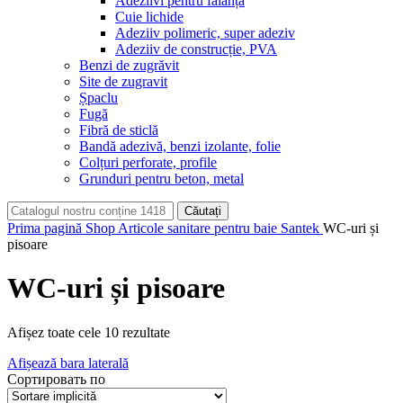
Adeziivi pentru faianță
Cuie lichide
Adeziiv polimeric, super adeziv
Adeziiv de construcție, PVA
Benzi de zugrăvit
Site de zugravit
Șpaclu
Fugă
Fibră de sticlă
Bandă adezivă, benzi izolante, folie
Colțuri perforate, profile
Grunduri pentru beton, metal
Căutați
Prima pagină
Shop
Articole sanitare pentru baie Santek
WC-uri și
pisoare
WC-uri și pisoare
Afișez toate cele 10 rezultate
Afișează bara laterală
Сортировать по