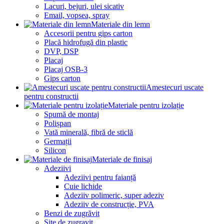
Lacuri, bejuri, ulei sicativ
Email, vopsea, spray
Materiale din lemn
Accesorii pentru gips carton
Placă hidrofugă din plastic
DVP, DSP
Placaj
Placaj OSB-3
Gips carton
Amestecuri uscate
pentru constructii
Materiale pentru izolație
Spumă de montaj
Polișpan
Vată minerală, fibră de sticlă
Germații
Silicon
Materiale de finisaj
Adeziivi
Adeziivi pentru faianță
Cuie lichide
Adeziiv polimeric, super adeziv
Adeziiv de construcție, PVA
Benzi de zugrăvit
Site de zugravit