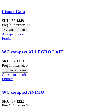
Pisuar Gala
SKU:
57.1448
Preț în Internet:
900
Купить в 1 клик
Adaugă în coș
Epuizat
WC compact ALLEGRO LAIT
SKU:
57.1213
Preț în Internet:
0
Купить в 1 клик
Citește mai mult
Epuizat
WC compact ANIMO
SKU:
57.1222
Preț în Internet:
0