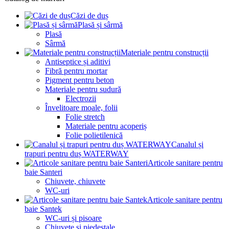
Căzi de duș
Plasă și sârmă
Plasă
Sârmă
Materiale pentru construcții
Antiseptice și aditivi
Fibră pentru mortar
Pigment pentru beton
Materiale pentru sudură
Electrozii
Învelitoare moale, folii
Folie stretch
Materiale pentru acoperiș
Folie polietilenică
Canalul și
trapuri pentru duș WATERWAY
Articole sanitare pentru
baie Santeri
Chiuvete, chiuvete
WC-uri
Articole sanitare pentru
baie Santek
WC-uri și pisoare
Chiuvete și piedestale