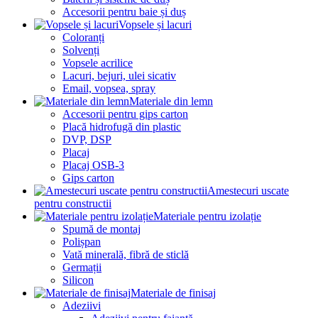
Accesorii pentru baie și duș
Vopsele și lacuri
Coloranți
Solvenți
Vopsele acrilice
Lacuri, bejuri, ulei sicativ
Email, vopsea, spray
Materiale din lemn
Accesorii pentru gips carton
Placă hidrofugă din plastic
DVP, DSP
Placaj
Placaj OSB-3
Gips carton
Amestecuri uscate
pentru constructii
Materiale pentru izolație
Spumă de montaj
Polișpan
Vată minerală, fibră de sticlă
Germații
Silicon
Materiale de finisaj
Adeziivi