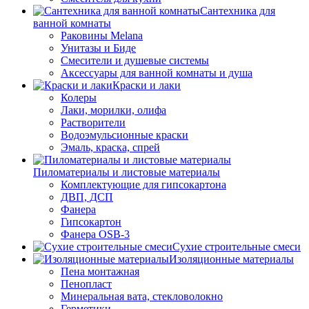
Сантехника для
ванной комнаты
Раковины Melana
Унитазы и Биде
Смесители и душевые системы
Аксессуары для ванной комнаты и душа
Краски и лаки
Колеры
Лаки, морилки, олифа
Растворители
Водоэмульсионные краски
Эмаль, краска, спрей
Пиломатериалы и листовые материалы
Комплектующие для гипсокартона
ДВП, ДСП
Фанера
Гипсокартон
Фанера OSB-3
Сухие строительные смеси
Изоляционные материалы
Пена монтажная
Пенопласт
Минеральная вата, стекловолокно
Герметики