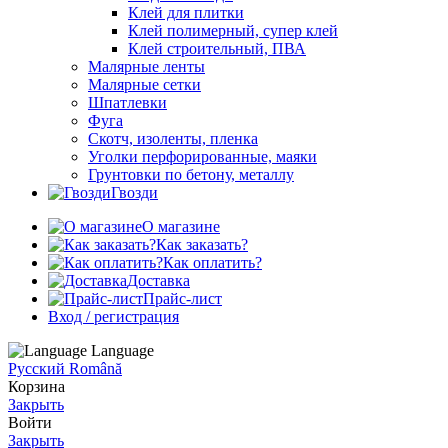
Клей для плитки
Клей полимерный, супер клей
Клей строительный, ПВА
Малярные ленты
Малярные сетки
Шпатлевки
Фуга
Скотч, изоленты, пленка
Уголки перфорированные, маяки
Грунтовки по бетону, металлу
Гвозди
О магазине
Как заказать?
Как оплатить?
Доставка
Прайс-лист
Вход / регистрация
Language
Русский
Română
Корзина
Закрыть
Войти
Закрыть