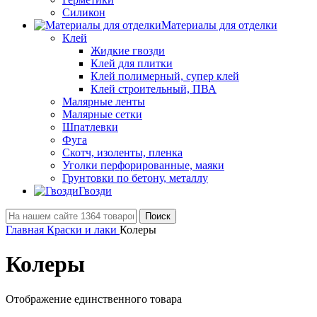
Силикон
Материалы для отделки
Клей
Жидкие гвозди
Клей для плитки
Клей полимерный, супер клей
Клей строительный, ПВА
Малярные ленты
Малярные сетки
Шпатлевки
Фуга
Скотч, изоленты, пленка
Уголки перфорированные, маяки
Грунтовки по бетону, металлу
Гвозди
Поиск
Главная
Краски и лаки
Колеры
Колеры
Отображение единственного товара