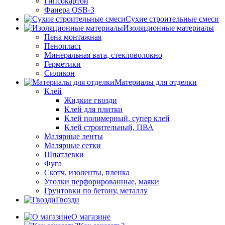
Гипсокартон
Фанера OSB-3
Сухие строительные смеси
Изоляционные материалы
Пена монтажная
Пенопласт
Минеральная вата, стекловолокно
Герметики
Силикон
Материалы для отделки
Клей
Жидкие гвозди
Клей для плитки
Клей полимерный, супер клей
Клей строительный, ПВА
Малярные ленты
Малярные сетки
Шпатлевки
Фуга
Скотч, изоленты, пленка
Уголки перфорированные, маяки
Грунтовки по бетону, металлу
Гвозди
О магазине