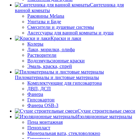
Сантехника для
ванной комнаты
Раковины Melana
Унитазы и Биде
Смесители и душевые системы
Аксессуары для ванной комнаты и душа
Краски и лаки
Колеры
Лаки, морилки, олифа
Растворители
Водоэмульсионные краски
Эмаль, краска, спрей
Пиломатериалы и листовые материалы
Комплектующие для гипсокартона
ДВП, ДСП
Фанера
Гипсокартон
Фанера OSB-3
Сухие строительные смеси
Изоляционные материалы
Пена монтажная
Пенопласт
Минеральная вата, стекловолокно
Герметики