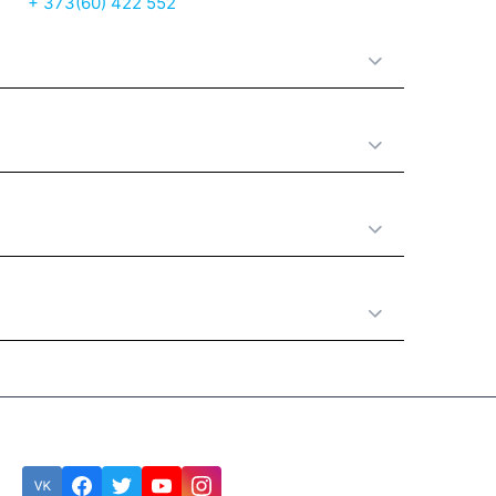
+ 373(60) 422 552
О нас
Принципы работы
Полезная информация
Категории товаров
Подписка