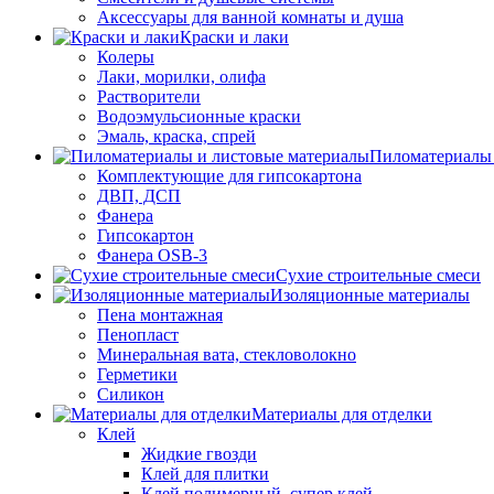
Аксессуары для ванной комнаты и душа
Краски и лаки
Колеры
Лаки, морилки, олифа
Растворители
Водоэмульсионные краски
Эмаль, краска, спрей
Пиломатериалы 
Комплектующие для гипсокартона
ДВП, ДСП
Фанера
Гипсокартон
Фанера OSB-3
Сухие строительные смеси
Изоляционные материалы
Пена монтажная
Пенопласт
Минеральная вата, стекловолокно
Герметики
Силикон
Материалы для отделки
Клей
Жидкие гвозди
Клей для плитки
Клей полимерный, супер клей