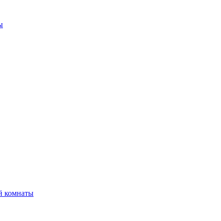
ы
й комнаты