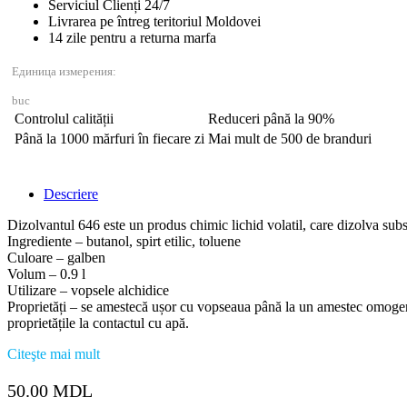
Serviciul Clienți 24/7
381400100
Livrarea pe întreg teritoriul Moldovei
14 zile pentru a returna marfa
Единица измерения:
buc
Controlul calității
Reduceri până la 90%
Până la 1000 mărfuri în fiecare zi
Mai mult de 500 de branduri
Descriere
Dizolvantul 646 este un produs chimic lichid volatil, care dizolva s
Ingrediente – butanol, spirt etilic, toluene
Culoare – galben
Volum – 0.9 l
Utilizare – vopsele alchidice
Proprietăți – se amestecă ușor cu vopseaua până la un amestec omogen; 
proprietățile la contactul cu apă.
Citeşte mai mult
50.00
MDL