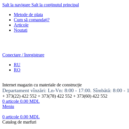
Salt la navigare
Salt la conținutul principal
Metode de plata
Cum să comandați?
Articole
Noutati
Conectare / înregistrare
RU
RO
Internet magazin cu materiale de construcție
Departament vînzări: Ln-Vn: 8:00 - 17:00. Sîmbătă: 8:00 - 
+ 373(22) 422 552 + 373(78) 422 552 + 373(60) 422 552
0
articole
0.00
MDL
Meniu
0
articole
0.00
MDL
Catalog de marfuri