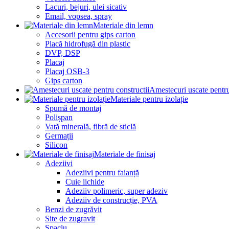
Lacuri, bejuri, ulei sicativ
Email, vopsea, spray
Materiale din lemn
Accesorii pentru gips carton
Placă hidrofugă din plastic
DVP, DSP
Placaj
Placaj OSB-3
Gips carton
Amestecuri uscate pentru
Materiale pentru izolație
Spumă de montaj
Polișpan
Vată minerală, fibră de sticlă
Germații
Silicon
Materiale de finisaj
Adeziivi
Adeziivi pentru faianță
Cuie lichide
Adeziiv polimeric, super adeziv
Adeziiv de construcție, PVA
Benzi de zugrăvit
Site de zugravit
Șpaclu