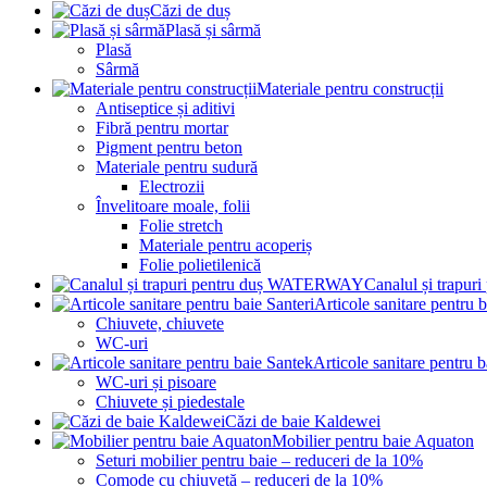
Căzi de duș
Plasă și sârmă
Plasă
Sârmă
Materiale pentru construcții
Antiseptice și aditivi
Fibră pentru mortar
Pigment pentru beton
Materiale pentru sudură
Electrozii
Învelitoare moale, folii
Folie stretch
Materiale pentru acoperiș
Folie polietilenică
Canalul și trap
Articole sanitare pentru b
Chiuvete, chiuvete
WC-uri
Articole sanitare pentru 
WC-uri și pisoare
Chiuvete și piedestale
Căzi de baie Kaldewei
Mobilier pentru baie Aquaton
Seturi mobilier pentru baie – reduceri de la 10%
Comode cu chiuvetă – reduceri de la 10%