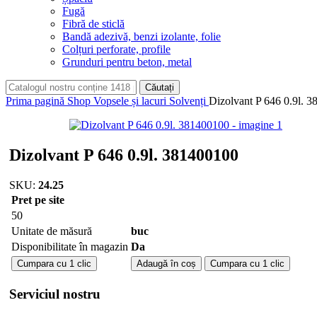
Fugă
Fibră de sticlă
Bandă adezivă, benzi izolante, folie
Colțuri perforate, profile
Grunduri pentru beton, metal
Căutați
Prima pagină
Shop
Vopsele și lacuri
Solvenți
Dizolvant P 646 0.9l. 
Dizolvant P 646 0.9l. 381400100
SKU:
24.25
Pret pe site
50
Unitate de măsură
buc
Disponibilitate în magazin
Da
Cantitate
Cumpara cu 1 clic
Adaugă în coș
Cumpara cu 1 clic
Dizolvant
P
Serviciul nostru
646
0.9l.