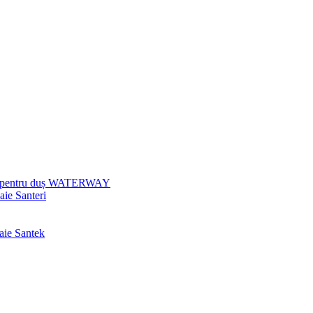
uri pentru duș WATERWAY
aie Santeri
baie Santek