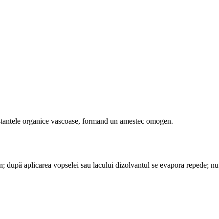
ubstantele organice vascoase, formand un amestec omogen.
după aplicarea vopselei sau lacului dizolvantul se evapora repede; nu i