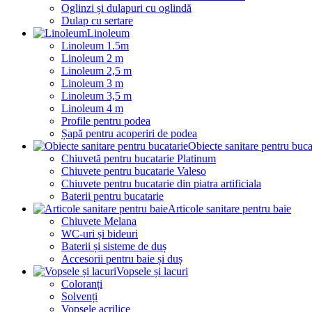
Oglinzi și dulapuri cu oglindă
Dulap cu sertare
Linoleum
Linoleum 1.5m
Linoleum 2 m
Linoleum 2,5 m
Linoleum 3 m
Linoleum 3,5 m
Linoleum 4 m
Profile pentru podea
Șapă pentru acoperiri de podea
Obiecte sanitare pentru buca
Chiuvetă pentru bucatarie Platinum
Chiuvete pentru bucatarie Valeso
Chiuvete pentru bucatarie din piatra artificiala
Baterii pentru bucatarie
Articole sanitare pentru baie
Chiuvete Melana
WC-uri și bideuri
Baterii și sisteme de duș
Accesorii pentru baie și duș
Vopsele și lacuri
Coloranți
Solvenți
Vopsele acrilice