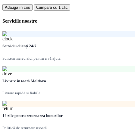
Cantitate
Adaugă în coș
Cumpara cu 1 clic
Dizolvant
P
Serviciile noastre
646
0.9l.
381400100
Serviciu clienți 24/7
Suntem mereu aici pentru a vă ajuta
Livrare în toată Moldova
Livrare rapidă și fiabilă
14 zile pentru returnarea bunurilor
Politică de returnare ușoară