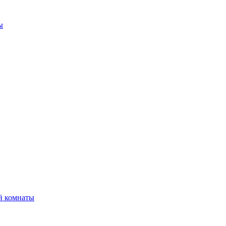
ы
й комнаты