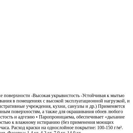
ие поверхности -Высокая укрывистость -Устойчивая к мытью
ования в помещениях с высокой эксплуатационной нагрузкой, и
стративные учреждения, кухни, санузлы и др.) Применяется
нным поверхностям, а также для окрашивания обоев любого
вистость и адгезию • Паропроницаема, обеспечивает «дыхание
йкостью к влажному истиранию (без применения моющих
аса. Расход краски на однослойное покрытие: 100-150 г/м².
асовка: 1.4 кг, 4.2 кг, 7.0 кг, 14.0 кг.