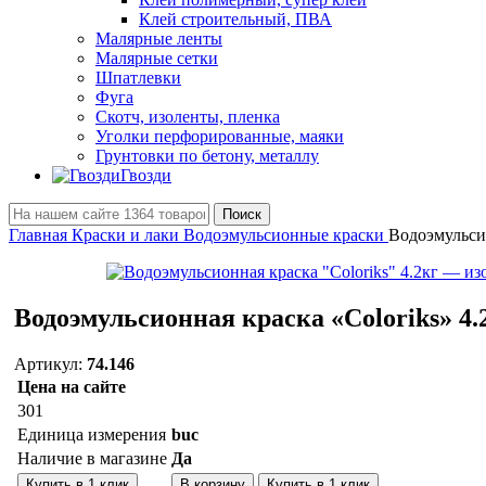
Клей строительный, ПВА
Малярные ленты
Малярные сетки
Шпатлевки
Фуга
Скотч, изоленты, пленка
Уголки перфорированные, маяки
Грунтовки по бетону, металлу
Гвозди
Поиск
Главная
Краски и лаки
Водоэмульсионные краски
Водоэмульсио
Водоэмульсионная краска «Coloriks» 4.
Артикул:
74.146
Цена на сайте
301
Единица измерения
buc
Наличие в магазине
Да
Количество:
Купить в 1 клик
В корзину
Купить в 1 клик