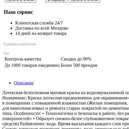
Наш сервис
Клиентская служба 24/7
Доставка по всей Молдове
14 дней на возврат товара
Единица измерения:
buc
Контроль качества
Скидки до 90%
До 1000 товаров ежедневно
Более 500 брендов
Описание
Латексная белоснежная матовая краска на водоэмульсионной о
Назначение: Краска латексная предназначена для окрашивания
в помещениях с повышенной влажностью (Жилые помещения, оф
для нанесения новых и ремонта старых покрытий по цементны
типа. Особенности: • Технологична и безопасна в работе, без
поверхностей» • Образует снежно-белое глубокоматовое покры
средств) Разбавление: вода. Время высыхания каждого слоя при
Состав: латексная дисперсия, пигменты, вода, специальные добав