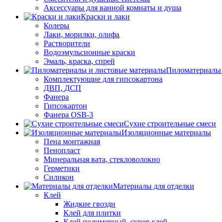
Аксессуары для ванной комнаты и душа
Краски и лаки
Колеры
Лаки, морилки, олифа
Растворители
Водоэмульсионные краски
Эмаль, краска, спрей
Пиломатериалы 
Комплектующие для гипсокартона
ДВП, ДСП
Фанера
Гипсокартон
Фанера OSB-3
Сухие строительные смеси
Изоляционные материалы
Пена монтажная
Пенопласт
Минеральная вата, стекловолокно
Герметики
Силикон
Материалы для отделки
Клей
Жидкие гвозди
Клей для плитки
Клей полимерный, супер клей