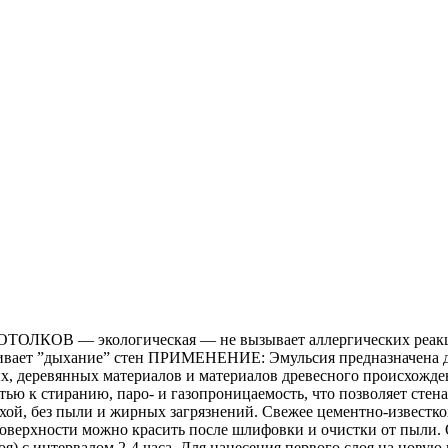
 — экологическая — не вызывает аллергических реакций
ивает ”дыхание” стен ПРИМЕНЕНИЕ: Эмульсия предназначена дл
х, деревянных материалов и материалов древесного происхожде
остью к стиранию, паро- и газопроницаемость, что позволяет
сухой, без пыли и жирных загрязнений. Свежее цементно-известк
поверхности можно красить после шлифовки и очистки от пыли. 
я) с интервалом 2-4 часа. Для нанесения первого слоя на новую