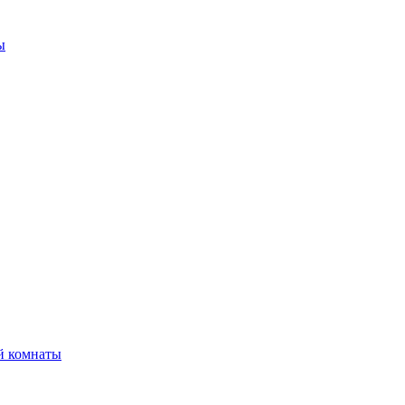
ы
й комнаты