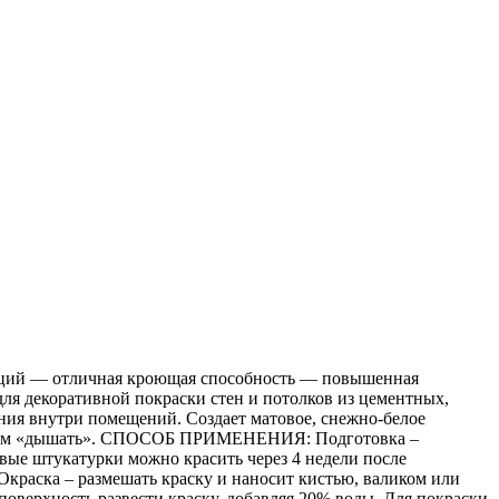
 — отличная кроющая способность — повышенная
я декоративной покраски стен и потолков из цементных,
ния внутри помещений. Создает матовое, снежно-белое
 стенам «дышать». СПОСОБ ПРИМЕНЕНИЯ: Подготовка –
овые штукатурки можно красить через 4 недели после
Окраска – размешать краску и наносит кистью, валиком или
 поверхность развести краску, добавляя 20% воды. Для покраски