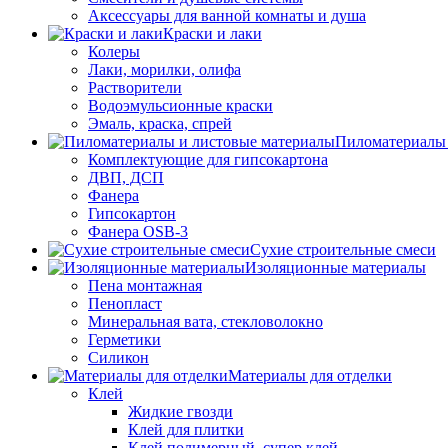
Аксессуары для ванной комнаты и душа
Краски и лаки
Колеры
Лаки, морилки, олифа
Растворители
Водоэмульсионные краски
Эмаль, краска, спрей
Пиломатериалы 
Комплектующие для гипсокартона
ДВП, ДСП
Фанера
Гипсокартон
Фанера OSB-3
Сухие строительные смеси
Изоляционные материалы
Пена монтажная
Пенопласт
Минеральная вата, стекловолокно
Герметики
Силикон
Материалы для отделки
Клей
Жидкие гвозди
Клей для плитки
Клей полимерный, супер клей