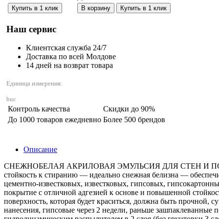
Количество:
Купить в 1 клик
В корзину
Купить в 1 клик
Наш сервис
Клиентская служба 24/7
Доставка по всей Молдове
14 дней на возврат товара
Единица измерения:
buc
Контроль качества
Скидки до 90%
До 1000 товаров ежедневно
Более 500 брендов
Описание
СНЕЖНОБЕЛАЯ АКРИЛОВАЯ ЭМУЛЬСИЯ ДЛЯ СТЕН И ПОТОЛКОВ
стойкость к стиранию — идеально снежная белизна — обеспеч
цементно-известковых, известковых, гипсовых, гипсокартонны
покрытие с отличной адгезией к основе и повышенной стойк
поверхность, которая будет краситься, должна быть прочной, 
нанесения, гипсовые через 2 недели, раньше зашпаклеванные 
гидродинамическим распылителем в 2 слоя (без грунтовки 3 сло