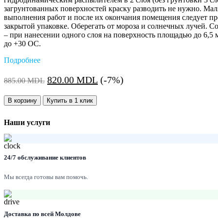
загрунтованных поверхностей краску разводить не нужно. Ма
выполнения работ и после их окончания помещения следует про
закрытой упаковке. Оберегать от мороза и солнечных лучей.
– при нанесении одного слоя на поверхность площадью до 6
до +30 OС.
Подробнее
Первоначальная
Текущая
820.00
MDL
(-7%)
885.00
MDL
цена
цена:
Количество:
составляла
820.00 MDL.
В корзину
Купить в 1 клик
885.00 MDL.
Наши услуги
24/7 обслуживание клиентов
Мы всегда готовы вам помочь.
Доставка по всей Молдове