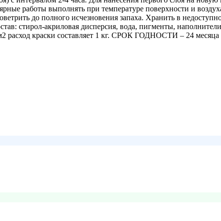
лярные работы выполнять при температуре поверхности и возду
ветрить до полного исчезновения запаха. Хранить в недоступно
 Состав: стирол-акриловая дисперсия, вода, пигменты, наполн
,5 м2 расход краски составляет 1 кг. СРОК ГОДНОСТИ – 24 ме