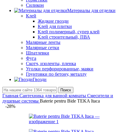
Силикон
Материалы для отделки
Клей
Жидкие гвозди
Клей для плитки
Клей полимерный, супер клей
Клей строительный, ПВА
Малярные ленты
Малярные сетки
Шпатлевки
Фуга
Скотч, изоленты, пленка
Уголки перфорированные, маяки
Грунтовки по бетону, металлу
Гвозди
Поиск
Главная
Сантехника для ванной комнаты
Смесители и
душевые системы
Baterie pentru Bide TEKA Itaca
-28%