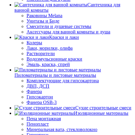
Сантехника для
ванной комнаты
Раковины Melana
Унитазы и Биде
Смесители и душевые системы
Аксессуары для ванной комнаты и душа
Краски и лаки
Колеры
Лаки, морилки, олифа
Растворители
Водоэмульсионные краски
Эмаль, краска, спрей
Пиломатериалы и листовые материалы
Комплектующие для гипсокартона
ДВП, ДСП
Фанера
Гипсокартон
Фанера OSB-3
Сухие строительные смеси
Изоляционные материалы
Пена монтажная
Пенопласт
Минеральная вата, стекловолокно
Герметики