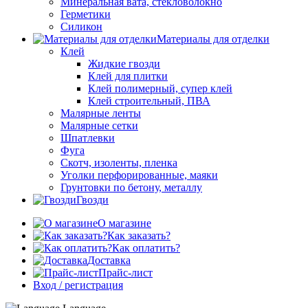
Минеральная вата, стекловолокно
Герметики
Силикон
Материалы для отделки
Клей
Жидкие гвозди
Клей для плитки
Клей полимерный, супер клей
Клей строительный, ПВА
Малярные ленты
Малярные сетки
Шпатлевки
Фуга
Скотч, изоленты, пленка
Уголки перфорированные, маяки
Грунтовки по бетону, металлу
Гвозди
О магазине
Как заказать?
Как оплатить?
Доставка
Прайс-лист
Вход / регистрация