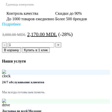
Единица измерения:
Контроль качества
Скидки до 90%
До 1000 товаров ежедневно
Более 500 брендов
Подробнее
Первоначальная
Текущая
2,170.00
MDL
(-28%)
3,000.00
MDL
цена
цена:
Количество:
составляла
2,170.00 MDL.
В корзину
Купить в 1 клик
3,000.00 MDL.
Наши услуги
24/7 обслуживание клиентов
Мы всегда готовы вам помочь.
Доставка по всей Молдове