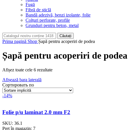
Fugă
Fibră de sticlă
Bandă adezivă, benzi izolante, folie
Colțuri perforate, profile
Grunduri pentru beton, metal
Căutați
Prima pagină
Shop
Șapă pentru acoperiri de podea
Șapă pentru acoperiri de podea
Afișez toate cele 6 rezultate
Afișează bara laterală
Сортировать по
-14%
Folie p/u laminat 2.0 mm F2
SKU:
36.1
Preț în magazin:
7