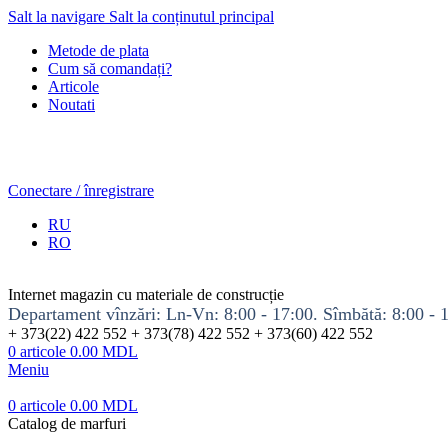
Salt la navigare
Salt la conținutul principal
Metode de plata
Cum să comandați?
Articole
Noutati
Conectare / înregistrare
RU
RO
Internet magazin cu materiale de construcție
Departament vînzări: Ln-Vn: 8:00 - 17:00. Sîmbătă: 8:00 - 
+ 373(22) 422 552 + 373(78) 422 552 + 373(60) 422 552
0
articole
0.00
MDL
Meniu
0
articole
0.00
MDL
Catalog de marfuri