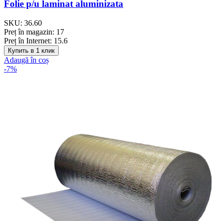
Folie p/u laminat aluminizata
SKU:
36.60
Preț în magazin:
17
Preț în Internet:
15.6
Купить в 1 клик
Adaugă în coș
-7%