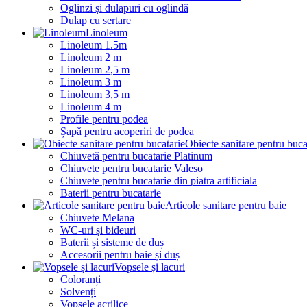
Oglinzi și dulapuri cu oglindă
Dulap cu sertare
Linoleum
Linoleum 1.5m
Linoleum 2 m
Linoleum 2,5 m
Linoleum 3 m
Linoleum 3,5 m
Linoleum 4 m
Profile pentru podea
Șapă pentru acoperiri de podea
Obiecte sanitare pentru buca
Chiuvetă pentru bucatarie Platinum
Chiuvete pentru bucatarie Valeso
Chiuvete pentru bucatarie din piatra artificiala
Baterii pentru bucatarie
Articole sanitare pentru baie
Chiuvete Melana
WC-uri și bideuri
Baterii și sisteme de duș
Accesorii pentru baie și duș
Vopsele și lacuri
Coloranți
Solvenți
Vopsele acrilice