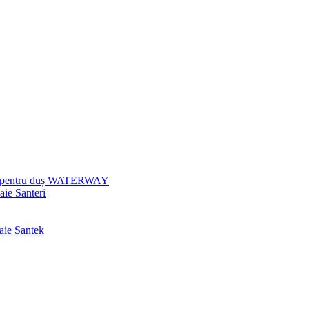
uri pentru duș WATERWAY
aie Santeri
baie Santek