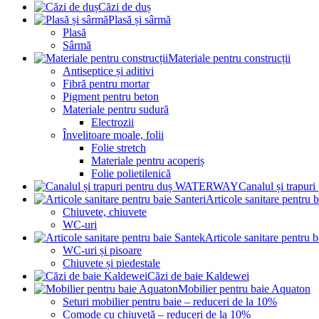
Căzi de duș
Plasă și sârmă
Plasă
Sârmă
Materiale pentru construcții
Antiseptice și aditivi
Fibră pentru mortar
Pigment pentru beton
Materiale pentru sudură
Electrozii
Învelitoare moale, folii
Folie stretch
Materiale pentru acoperiș
Folie polietilenică
Canalul și trap
Articole sanitare pentru b
Chiuvete, chiuvete
WC-uri
Articole sanitare pentru 
WC-uri și pisoare
Chiuvete și piedestale
Căzi de baie Kaldewei
Mobilier pentru baie Aquaton
Seturi mobilier pentru baie – reduceri de la 10%
Comode cu chiuvetă – reduceri de la 10%