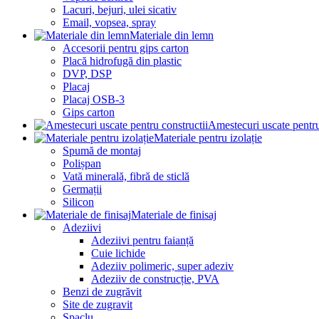
Lacuri, bejuri, ulei sicativ
Email, vopsea, spray
Materiale din lemn
Accesorii pentru gips carton
Placă hidrofugă din plastic
DVP, DSP
Placaj
Placaj OSB-3
Gips carton
Amestecuri uscate pentru
Materiale pentru izolație
Spumă de montaj
Polișpan
Vată minerală, fibră de sticlă
Germații
Silicon
Materiale de finisaj
Adeziivi
Adeziivi pentru faianță
Cuie lichide
Adeziiv polimeric, super adeziv
Adeziiv de construcție, PVA
Benzi de zugrăvit
Site de zugravit
Șpaclu