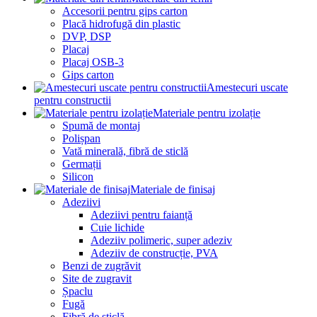
Accesorii pentru gips carton
Placă hidrofugă din plastic
DVP, DSP
Placaj
Placaj OSB-3
Gips carton
Amestecuri uscate
pentru constructii
Materiale pentru izolație
Spumă de montaj
Polișpan
Vată minerală, fibră de sticlă
Germații
Silicon
Materiale de finisaj
Adeziivi
Adeziivi pentru faianță
Cuie lichide
Adeziiv polimeric, super adeziv
Adeziiv de construcție, PVA
Benzi de zugrăvit
Site de zugravit
Șpaclu
Fugă
Fibră de sticlă