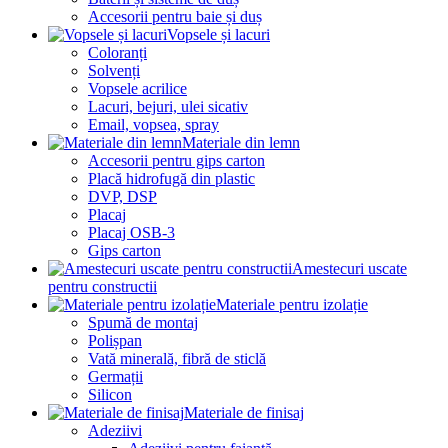
Accesorii pentru baie și duș
Vopsele și lacuri
Coloranți
Solvenți
Vopsele acrilice
Lacuri, bejuri, ulei sicativ
Email, vopsea, spray
Materiale din lemn
Accesorii pentru gips carton
Placă hidrofugă din plastic
DVP, DSP
Placaj
Placaj OSB-3
Gips carton
Amestecuri uscate
pentru constructii
Materiale pentru izolație
Spumă de montaj
Polișpan
Vată minerală, fibră de sticlă
Germații
Silicon
Materiale de finisaj
Adeziivi