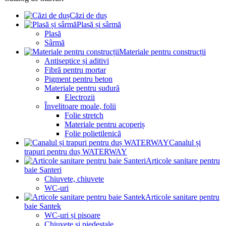
Căzi de duș
Plasă și sârmă
Plasă
Sârmă
Materiale pentru construcții
Antiseptice și aditivi
Fibră pentru mortar
Pigment pentru beton
Materiale pentru sudură
Electrozii
Învelitoare moale, folii
Folie stretch
Materiale pentru acoperiș
Folie polietilenică
Canalul și
trapuri pentru duș WATERWAY
Articole sanitare pentru
baie Santeri
Chiuvete, chiuvete
WC-uri
Articole sanitare pentru
baie Santek
WC-uri și pisoare
Chiuvete și piedestale