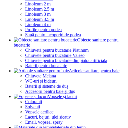
Linoleum 2 m
Linoleum 2,5 m
Linoleum 3 m
Linoleum 3,5 m
Linoleum 4 m
Profile pentru podea
Șapă pentru acoperiri de podea
Obiecte sanitare pentru
bucatarie
Chiuvetă pentru bucatarie Platinum
Chiuvete pentru bucatarie Valeso
Chiuvete pentru bucatarie din piatra artificiala
Baterii pentru bucatarie
Articole sanitare pentru baie
Chiuvete Melana
WC-uri și bideuri
Baterii și sisteme de duș
Accesorii pentru baie și duș
Vopsele și lacuri
Coloranți
Solvenți
Vopsele acrilice
Lacuri, bejuri, ulei sicativ
Email, vopsea, spray
Materiale din lemn