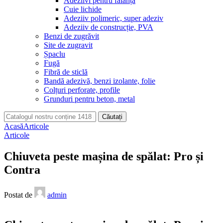
Adeziivi pentru faianță
Cuie lichide
Adeziiv polimeric, super adeziv
Adeziiv de construcție, PVA
Benzi de zugrăvit
Site de zugravit
Șpaclu
Fugă
Fibră de sticlă
Bandă adezivă, benzi izolante, folie
Colțuri perforate, profile
Grunduri pentru beton, metal
Căutați
Acasă
Articole
Articole
Chiuveta peste mașina de spălat: Pro și
Contra
Postat de
admin