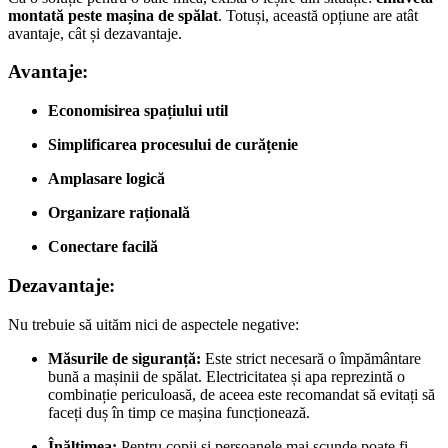
montată peste mașina de spălat
. Totuși, această opțiune are atât
avantaje, cât și dezavantaje.
Avantaje:
Economisirea spațiului util
Simplificarea procesului de curățenie
Amplasare logică
Organizare rațională
Conectare facilă
Dezavantaje:
Nu trebuie să uităm nici de aspectele negative:
Măsurile de siguranță:
Este strict necesară o împământare
bună a mașinii de spălat. Electricitatea și apa reprezintă o
combinație periculoasă, de aceea este recomandat să evitați să
faceți duș în timp ce mașina funcționează.
Înălțimea:
Pentru copii și persoanele mai scunde poate fi