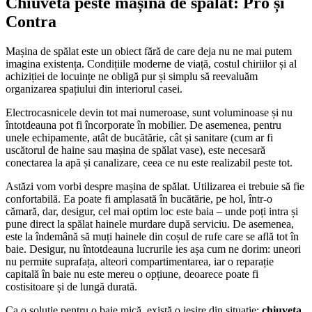
Chiuveta peste mașina de spălat: Pro și
Contra
Mașina de spălat este un obiect fără de care deja nu ne mai putem
imagina existența. Condițiile moderne de viață, costul chiriilor și al
achiziției de locuințe ne obligă pur și simplu să reevaluăm
organizarea spațiului din interiorul casei.
Electrocasnicele devin tot mai numeroase, sunt voluminoase și nu
întotdeauna pot fi încorporate în mobilier. De asemenea, pentru
unele echipamente, atât de bucătărie, cât și sanitare (cum ar fi
uscătorul de haine sau mașina de spălat vase), este necesară
conectarea la apă și canalizare, ceea ce nu este realizabil peste tot.
Astăzi vom vorbi despre mașina de spălat. Utilizarea ei trebuie să fie
confortabilă. Ea poate fi amplasată în bucătărie, pe hol, într-o
cămară, dar, desigur, cel mai optim loc este baia – unde poți intra și
pune direct la spălat hainele murdare după serviciu. De asemenea,
este la îndemână să muți hainele din coșul de rufe care se află tot în
baie. Desigur, nu întotdeauna lucrurile ies așa cum ne dorim: uneori
nu permite suprafața, alteori compartimentarea, iar o reparație
capitală în baie nu este mereu o opțiune, deoarece poate fi
costisitoare și de lungă durată.
Ca o soluție pentru o baie mică, există o ieșire din situație:
chiuveta