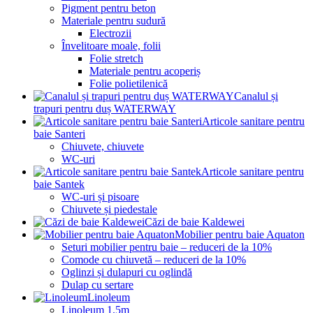
Pigment pentru beton
Materiale pentru sudură
Electrozii
Învelitoare moale, folii
Folie stretch
Materiale pentru acoperiș
Folie polietilenică
Canalul și
trapuri pentru duș WATERWAY
Articole sanitare pentru
baie Santeri
Chiuvete, chiuvete
WC-uri
Articole sanitare pentru
baie Santek
WC-uri și pisoare
Chiuvete și piedestale
Căzi de baie Kaldewei
Mobilier pentru baie Aquaton
Seturi mobilier pentru baie – reduceri de la 10%
Comode cu chiuvetă – reduceri de la 10%
Oglinzi și dulapuri cu oglindă
Dulap cu sertare
Linoleum
Linoleum 1.5m