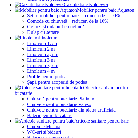
Căzi de baie Kaldewei
Mobilier pentru baie Aquaton
Seturi mobilier pentru baie – reduceri de la 10%
Comode cu chiuvetă – reduceri de la 10%
Oglinzi și dulapuri cu oglindă
Dulap cu sertare
Linoleum
Linoleum 1.5m
Linoleum 2 m
Linoleum 2,5 m
Linoleum 3 m
Linoleum 3,5 m
Linoleum 4 m
Profile pentru podea
Șapă pentru acoperiri de podea
Obiecte sanitare pentru
bucatarie
Chiuvetă pentru bucatarie Platinum
Chiuvete pentru bucatarie Valeso
Chiuvete pentru bucatarie din piatra artificiala
Baterii pentru bucatarie
Articole sanitare pentru baie
Chiuvete Melana
WC-uri și bideuri
Baterii și sisteme de duș