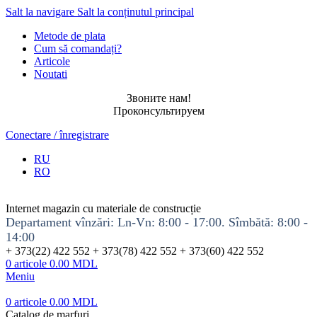
Salt la navigare
Salt la conținutul principal
Metode de plata
Cum să comandați?
Articole
Noutati
Звоните нам!
Проконсультируем
Conectare / înregistrare
RU
RO
Internet magazin cu materiale de construcție
Departament vînzări: Ln-Vn: 8:00 - 17:00. Sîmbătă: 8:00 -
14:00
+ 373(22) 422 552 + 373(78) 422 552 + 373(60) 422 552
0
articole
0.00
MDL
Meniu
0
articole
0.00
MDL
Catalog de marfuri