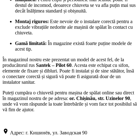
destul de incomod, deoarece chiuveta se va afla puțin mai sus
decât înălțimea standard și obișnuită.
Montaj riguros:
Este nevoie de o instalare corectă pentru a
exclude vibrațiile nedorite ale mașinii de spălat în contact cu
chiuveta.
Gamă limitată:
În magazine există foarte puține modele de
acest tip.
În magazinul nostru este prezentat un model de acest fel, de la
producătorul rus
Santek – Pilot 60
. Acesta este echipat cu sifon,
elemente de fixare și dibluri. Poate fi instalat și de sine stătător, însă
o conectare corectă și sigură vă poate fi asigurată doar de un
instalator sanitar.
Puteți cumpăra o chiuvetă pentru mașina de spălat online sau direct
în magazinul nostru de pe adresa:
or. Chișinău, str. Uzinelor 90
,
unde vă vom răspunde la toate întrebările și vom face tot posibilul să
vă fim de ajutor.
Адрес: г. Кишинёв, ул. Заводская 90