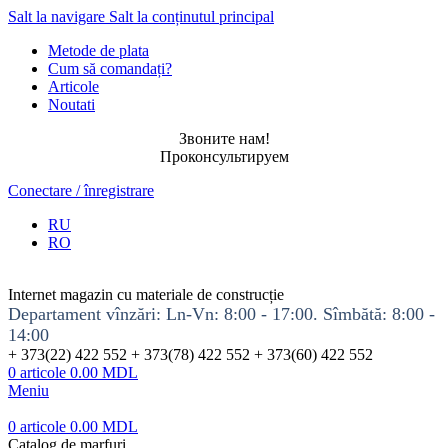
Salt la navigare
Salt la conținutul principal
Metode de plata
Cum să comandați?
Articole
Noutati
Звоните нам!
Проконсультируем
Conectare / înregistrare
RU
RO
Internet magazin cu materiale de construcție
Departament vînzări: Ln-Vn: 8:00 - 17:00. Sîmbătă: 8:00 -
14:00
+ 373(22) 422 552 + 373(78) 422 552 + 373(60) 422 552
0
articole
0.00
MDL
Meniu
0
articole
0.00
MDL
Catalog de marfuri