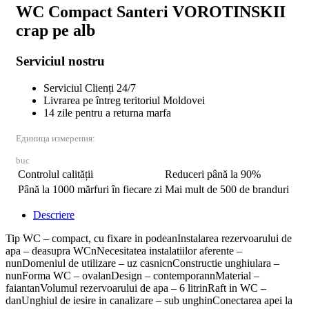
WC Compact Santeri VOROTINSKII
crap pe alb
Serviciul nostru
Serviciul Clienți 24/7
Livrarea pe întreg teritoriul Moldovei
14 zile pentru a returna marfa
Единица измерения:
buc
Controlul calității
Reduceri până la 90%
Până la 1000 mărfuri în fiecare zi
Mai mult de 500 de branduri
Descriere
Tip WC – compact, cu fixare in podeanInstalarea rezervoarului de
apa – deasupra WCnNecesitatea instalatiilor aferente –
nunDomeniul de utilizare – uz casnicnConstructie unghiulara –
nunForma WC – ovalanDesign – contemporannMaterial –
faiantanVolumul rezervoarului de apa – 6 litrinRaft in WC –
danUnghiul de iesire in canalizare – sub unghinConectarea apei la