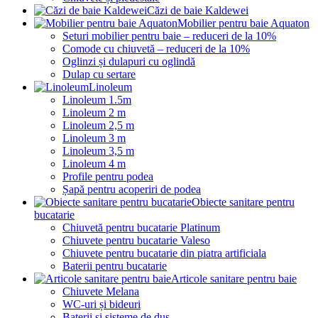
Căzi de baie Kaldewei
Mobilier pentru baie Aquaton
Seturi mobilier pentru baie – reduceri de la 10%
Comode cu chiuvetă – reduceri de la 10%
Oglinzi și dulapuri cu oglindă
Dulap cu sertare
Linoleum
Linoleum 1.5m
Linoleum 2 m
Linoleum 2,5 m
Linoleum 3 m
Linoleum 3,5 m
Linoleum 4 m
Profile pentru podea
Șapă pentru acoperiri de podea
Obiecte sanitare pentru
bucatarie
Chiuvetă pentru bucatarie Platinum
Chiuvete pentru bucatarie Valeso
Chiuvete pentru bucatarie din piatra artificiala
Baterii pentru bucatarie
Articole sanitare pentru baie
Chiuvete Melana
WC-uri și bideuri
Baterii și sisteme de duș