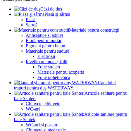
Căzi de duș
Plasă și sârmă
Plasă
Sârmă
Materiale pentru construcții
Antiseptice și aditivi
Fibră pentru mortar
Pigment pentru beton
Materiale pentru sudură
Electrozii
Învelitoare moale, folii
Folie stretch
Materiale pentru acoperiș
Folie polietilenică
Canalul și
trapuri pentru duș WATERWAY
Articole sanitare pentru
baie Santeri
Chiuvete, chiuvete
WC-uri
Articole sanitare pentru
baie Santek
WC-uri și pisoare
Chiuvete și piedestale