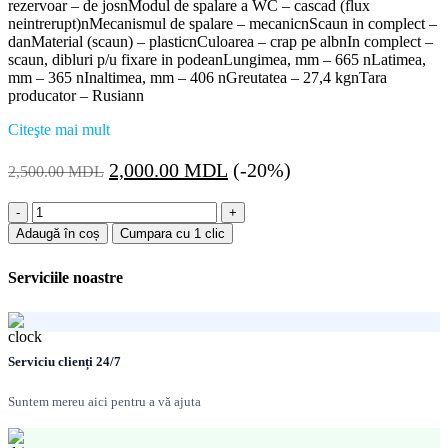
rezervoar – de josnModul de spalare a WC – cascad (flux
neintrerupt)nMecanismul de spalare – mecanicnScaun in complect –
danMaterial (scaun) – plasticnCuloarea – crap pe albnIn complect –
scaun, dibluri p/u fixare in podeanLungimea, mm – 665 nLatimea,
mm – 365 nInaltimea, mm – 406 nGreutatea – 27,4 kgnTara
producator – Rusiann
Citeşte mai mult
Prețul
Prețul
2,000.00
MDL
(-20%)
2,500.00
MDL
inițial
curent
Cantitate
a
este:
WC
Adaugă în coș
Cumpara cu 1 clic
fost:
2,000.00 MDL.
Compact
2,500.00 MDL.
Santeri
Serviciile noastre
VOROTINSKII
crap
pe
alb
Serviciu clienți 24/7
Suntem mereu aici pentru a vă ajuta