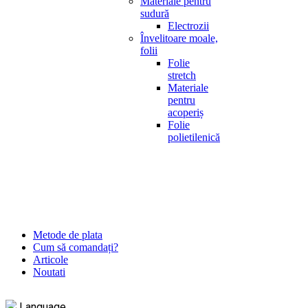
Materiale pentru
sudură
Electrozii
Învelitoare moale,
folii
Folie
stretch
Materiale
pentru
acoperiș
Folie
polietilenică
Metode de plata
Cum să comandați?
Articole
Noutati
Language