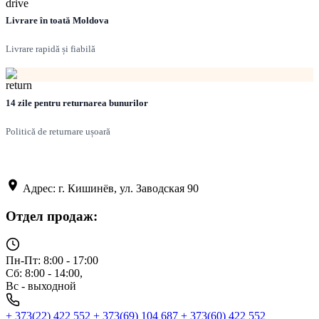
Livrare în toată Moldova
Livrare rapidă și fiabilă
14 zile pentru returnarea bunurilor
Politică de returnare ușoară
Адрес: г. Кишинёв, ул. Заводская 90
Отдел продаж:
Пн-Пт: 8:00 - 17:00
Сб: 8:00 - 14:00,
Вс - выходной
+ 373(22) 422 552
+ 373(69) 104 687
+ 373(60) 422 552