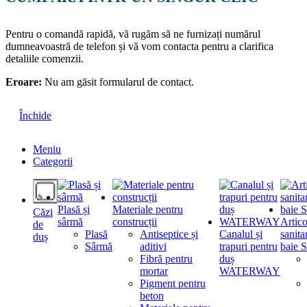
Pentru o comandă rapidă, vă rugăm să ne furnizați numărul
dumneavoastră de telefon și vă vom contacta pentru a clarifica
detaliile comenzii.
Eroare:
Nu am găsit formularul de contact.
Închide
Meniu
Categorii
Plasă și
Materiale pentru
Căzi
sârmă
construcții
Artico
de
Plasă
Antiseptice și
Canalul și
sanita
duș
Sârmă
aditivi
trapuri pentru
baie S
Fibră pentru
duș
mortar
WATERWAY
Pigment pentru
beton