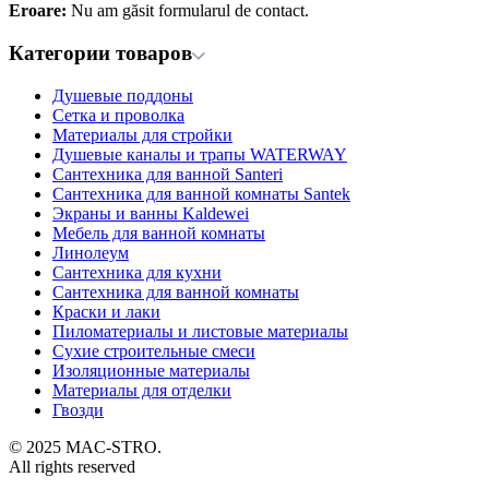
Eroare:
Nu am găsit formularul de contact.
Категории товаров
Душевые поддоны
Сетка и проволка
Материалы для стройки
Душевые каналы и трапы WATERWAY
Сантехника для ванной Santeri
Сантехника для ванной комнаты Santek
Экраны и ванны Kaldewei
Мебель для ванной комнаты
Линолеум
Сантехника для кухни
Сантехника для ванной комнаты
Краски и лаки
Пиломатериалы и листовые материалы
Сухие строительные смеси
Изоляционные материалы
Материалы для отделки
Гвозди
© 2025 MAC-STRO.
All rights reserved