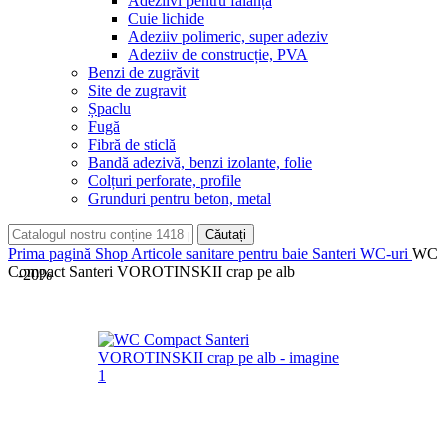
Adeziivi pentru faianță
Cuie lichide
Adeziiv polimeric, super adeziv
Adeziiv de construcție, PVA
Benzi de zugrăvit
Site de zugravit
Șpaclu
Fugă
Fibră de sticlă
Bandă adezivă, benzi izolante, folie
Colțuri perforate, profile
Grunduri pentru beton, metal
Căutați
Prima pagină
Shop
Articole sanitare pentru baie Santeri
WC-uri
WC
Compact Santeri VOROTINSKII crap pe alb
-20%