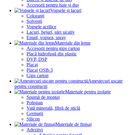
Accesorii pentru baie și duș
Vopsele și lacuri
Coloranți
Solvenți
Vopsele acrilice
Lacuri, bejuri, ulei sicativ
Email, vopsea, spray
Materiale din lemn
Accesorii pentru gips carton
Placă hidrofugă din plastic
DVP, DSP
Placaj
Placaj OSB-3
Gips carton
Amestecuri uscate
pentru constructii
Materiale pentru izolație
Spumă de montaj
Polișpan
Vată minerală, fibră de sticlă
Germații
Silicon
Materiale de finisaj
Adeziivi