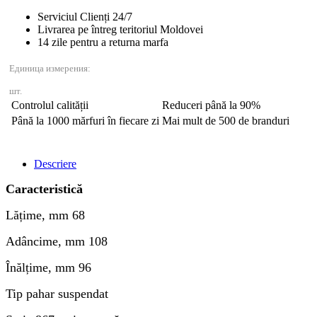
867010B
Serviciul Clienți 24/7
Livrarea pe întreg teritoriul Moldovei
14 zile pentru a returna marfa
Единица измерения:
шт.
Controlul calității
Reduceri până la 90%
Până la 1000 mărfuri în fiecare zi
Mai mult de 500 de branduri
Descriere
Caracteristică
Lățime, mm 68
Adâncime, mm 108
Înălțime, mm 96
Tip pahar suspendat