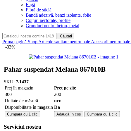
Fugă
Fibră de sticlă
Bandă adezivă, benzi izolante, folie
Colțuri perforate, profile
Grunduri pentru beton, metal
Căutați
Prima pagină
Shop
Articole sanitare pentru baie
Accesorii pentru baie
-33%
Pahar suspendat Melana 867010B
SKU:
7.1437
Preț în magazin
Pret pe site
300
200
Unitate de măsură
шт.
Disponibilitate în magazin
Da
Cantitate
Cumpara cu 1 clic
Adaugă în coș
Cumpara cu 1 clic
Pahar
suspendat
Serviciul nostru
Melana