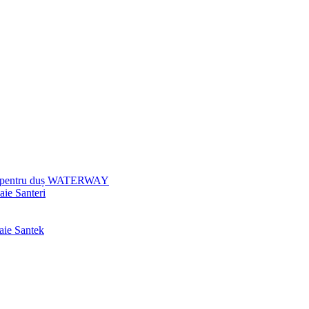
uri pentru duș WATERWAY
aie Santeri
baie Santek