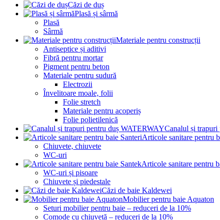
Căzi de duș
Plasă și sârmă
Plasă
Sârmă
Materiale pentru construcții
Antiseptice și aditivi
Fibră pentru mortar
Pigment pentru beton
Materiale pentru sudură
Electrozii
Învelitoare moale, folii
Folie stretch
Materiale pentru acoperiș
Folie polietilenică
Canalul și trap
Articole sanitare pentru b
Chiuvete, chiuvete
WC-uri
Articole sanitare pentru 
WC-uri și pisoare
Chiuvete și piedestale
Căzi de baie Kaldewei
Mobilier pentru baie Aquaton
Seturi mobilier pentru baie – reduceri de la 10%
Comode cu chiuvetă – reduceri de la 10%