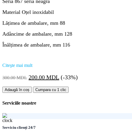
Seria 867 seria neagră
Material Oțel inoxidabil
Lățimea de ambalare, mm 88
Adâncime de ambalare, mm 128
Înălțimea de ambalare, mm 116
Citeşte mai mult
Prețul
Prețul
200.00
MDL
(-33%)
300.00
MDL
inițial
curent
Cantitate
a
este:
Adaugă în coș
Cumpara cu 1 clic
Pahar
fost:
200.00 MDL.
suspendat
Serviciile noastre
300.00 MDL.
Melana
867010B
Serviciu clienți 24/7