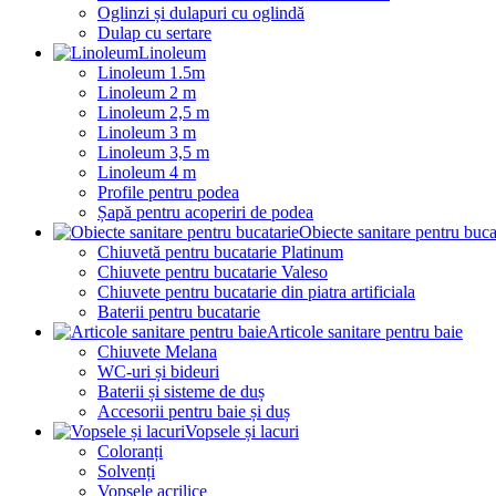
Oglinzi și dulapuri cu oglindă
Dulap cu sertare
Linoleum
Linoleum 1.5m
Linoleum 2 m
Linoleum 2,5 m
Linoleum 3 m
Linoleum 3,5 m
Linoleum 4 m
Profile pentru podea
Șapă pentru acoperiri de podea
Obiecte sanitare pentru buca
Chiuvetă pentru bucatarie Platinum
Chiuvete pentru bucatarie Valeso
Chiuvete pentru bucatarie din piatra artificiala
Baterii pentru bucatarie
Articole sanitare pentru baie
Chiuvete Melana
WC-uri și bideuri
Baterii și sisteme de duș
Accesorii pentru baie și duș
Vopsele și lacuri
Coloranți
Solvenți
Vopsele acrilice