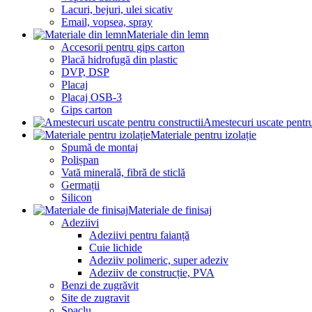
Lacuri, bejuri, ulei sicativ
Email, vopsea, spray
Materiale din lemn
Accesorii pentru gips carton
Placă hidrofugă din plastic
DVP, DSP
Placaj
Placaj OSB-3
Gips carton
Amestecuri uscate pentru
Materiale pentru izolație
Spumă de montaj
Polișpan
Vată minerală, fibră de sticlă
Germații
Silicon
Materiale de finisaj
Adeziivi
Adeziivi pentru faianță
Cuie lichide
Adeziiv polimeric, super adeziv
Adeziiv de construcție, PVA
Benzi de zugrăvit
Site de zugravit
Șpaclu