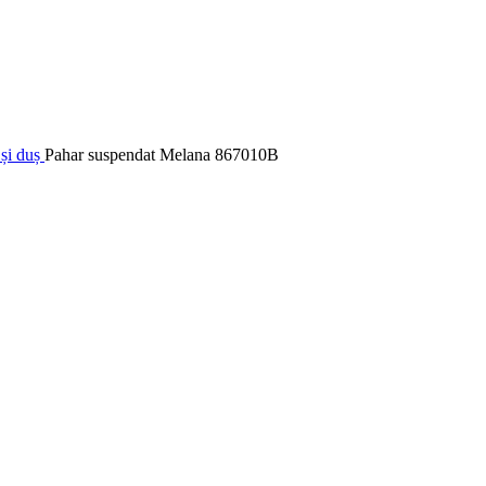
 și duș
Pahar suspendat Melana 867010B