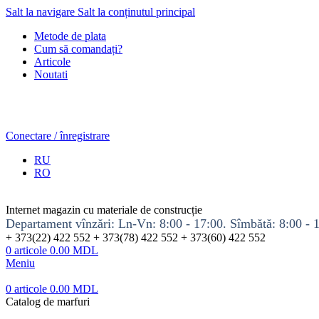
Salt la navigare
Salt la conținutul principal
Metode de plata
Cum să comandați?
Articole
Noutati
Conectare / înregistrare
RU
RO
Internet magazin cu materiale de construcție
Departament vînzări: Ln-Vn: 8:00 - 17:00. Sîmbătă: 8:00 - 
+ 373(22) 422 552 + 373(78) 422 552 + 373(60) 422 552
0
articole
0.00
MDL
Meniu
0
articole
0.00
MDL
Catalog de marfuri