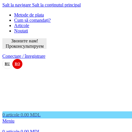
Salt la navigare
Salt la conținutul principal
Metode de plata
Cum să comandați?
Articole
Noutati
Звоните нам!
Проконсультируем
Conectare / înregistrare
RU
RO
0
articole
0.00
MDL
Meniu
0
articole
0.00
MDL