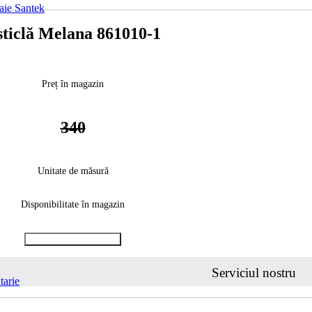
baie Santek
sticlă Melana 861010-1
Preț în magazin
340
Unitate de măsură
Disponibilitate în magazin
Cumpara cu 1 clic
Serviciul nostru
tarie