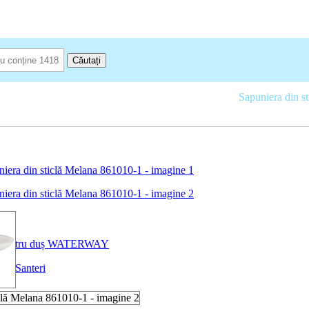
Căutați
rticole sanitare pentru baie
Accesorii pentru baie și duș
Sapuniera din s
uri pentru duș WATERWAY
aie Santeri