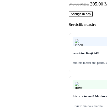
Prețul
305.00
340.00
MDL
inițial
Cantitate
a
Adaugă în coș
Sapuniera
fost:
din
Serviciile noastre
340.00 
sticlă
Melana
861010-
1
Serviciu clienți 24/7
Suntem mereu aici pentru a
Livrare în toată Moldov
Livrare rapidă și fiabilă