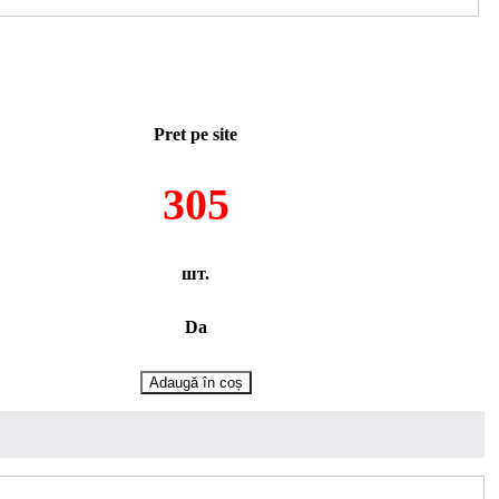
Pret pe site
305
шт.
Da
Cantitate
Adaugă în coș
Sapuniera
din
sticlă
Melana
861010-