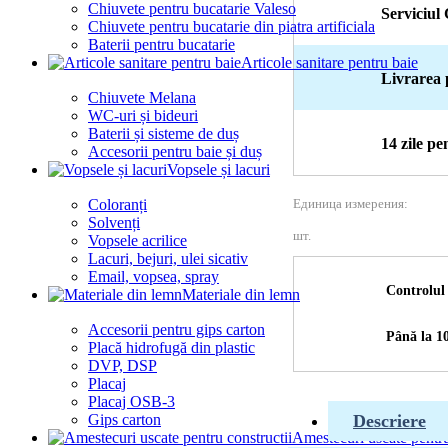
Chiuvete pentru bucatarie Valeso
Serviciul 
Chiuvete pentru bucatarie din piatra artificiala
Baterii pentru bucatarie
Articole sanitare pentru baie
Livrarea 
Chiuvete Melana
WC-uri și bideuri
Baterii și sisteme de duș
14 zile p
Accesorii pentru baie și duș
Vopsele și lacuri
Coloranți
Единица измерения:
Solvenți
шт.
Vopsele acrilice
Lacuri, bejuri, ulei sicativ
Email, vopsea, spray
Controlul 
Materiale din lemn
Accesorii pentru gips carton
Până la 10
Placă hidrofugă din plastic
DVP, DSP
Placaj
Placaj OSB-3
Gips carton
Descriere
Amestecuri uscate pentru