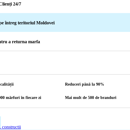
Clienți 24/7
pe întreg teritoriul Moldovei
entru a returna marfa
calității
Reduceri până la 90%
00 mărfuri în fiecare zi
Mai mult de 500 de branduri
 constructii