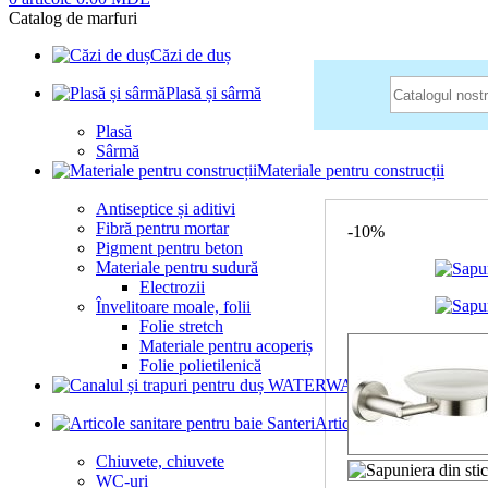
Catalog de marfuri
Căzi de duș
Plasă și sârmă
Plasă
Sârmă
Prima pagină
Shop
A
Materiale pentru construcții
Antiseptice și aditivi
Fibră pentru mortar
-10%
Pigment pentru beton
Materiale pentru sudură
Electrozii
Învelitoare moale, folii
Folie stretch
Materiale pentru acoperiș
Folie polietilenică
Canalul și trap
Articole sanitare pentru b
Chiuvete, chiuvete
WC-uri