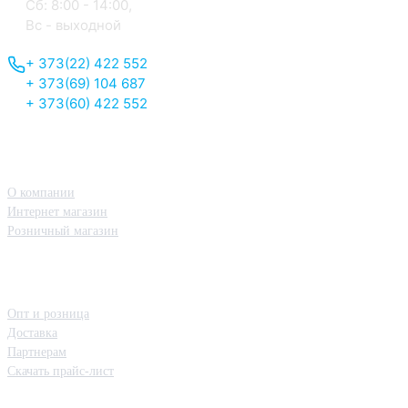
Сб: 8:00 - 14:00,
Вс - выходной
+ 373(22) 422 552
+ 373(69) 104 687
+ 373(60) 422 552
О нас
О компании
Интернет магазин
Розничный магазин
Принципы работы
Опт и розница
Доставка
Партнерам
Скачать прайс-лист
Полезная информация