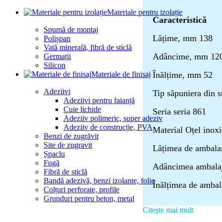
Materiale pentru izolație
Caracteristică
Spumă de montaj
Lățime, mm 138
Polișpan
Vată minerală, fibră de sticlă
Adâncime, mm 12
Germații
Silicon
Materiale de finisaj
Înălțime, mm 52
Adeziivi
Tip săpuniera din s
Adeziivi pentru faianță
Cuie lichide
Seria seria 861
Adeziiv polimeric, super adeziv
Adeziiv de construcție, PVA
Material Oțel inoxi
Benzi de zugrăvit
Site de zugravit
Lățimea de ambala
Șpaclu
Fugă
Adâncimea ambala
Fibră de sticlă
Bandă adezivă, benzi izolante, folie
Înălțimea de amba
Colțuri perforate, profile
Grunduri pentru beton, metal
Citeşte mai mult