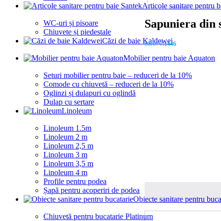
Articole sanitare pentru 
Sapuniera din 
WC-uri și pisoare
Chiuvete și piedestale
Căzi de baie Kaldewei
SKU:
7.1446
Mobilier pentru baie Aquaton
Seturi mobilier pentru baie – reduceri de la 10%
Comode cu chiuvetă – reduceri de la 10%
Oglinzi și dulapuri cu oglindă
Dulap cu sertare
Linoleum
Linoleum 1.5m
Linoleum 2 m
Linoleum 2,5 m
Linoleum 3 m
Linoleum 3,5 m
Linoleum 4 m
Profile pentru podea
Șapă pentru acoperiri de podea
Obiecte sanitare pentru buca
Chiuvetă pentru bucatarie Platinum