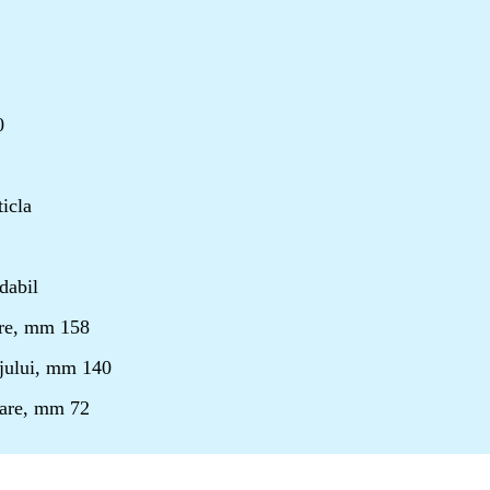
0
ticla
dabil
re, mm 158
jului, mm 140
lare, mm 72