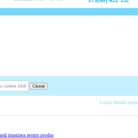
373(60) 422 552
Căutați
rticole sanitare pentru baie
Baterii și sisteme de duș
Cartus 40mm alam