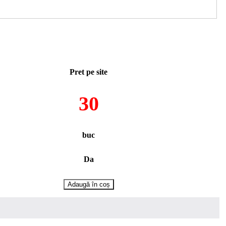
Pret pe site
30
buc
Da
Cantitate
Adaugă în coș
Cartus
40mm
alama
018