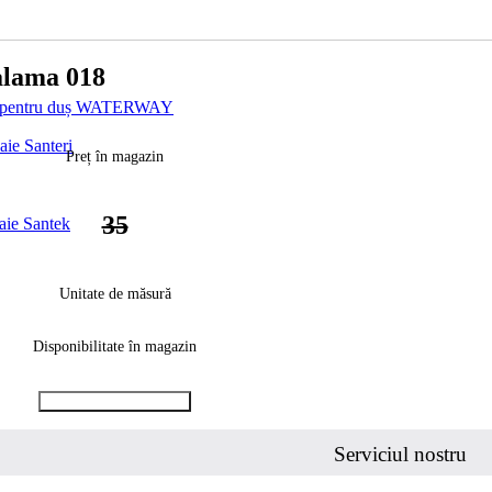
alama 018
uri pentru duș WATERWAY
aie Santeri
Preț în magazin
35
baie Santek
Unitate de măsură
Disponibilitate în magazin
Cumpara cu 1 clic
Serviciul nostru