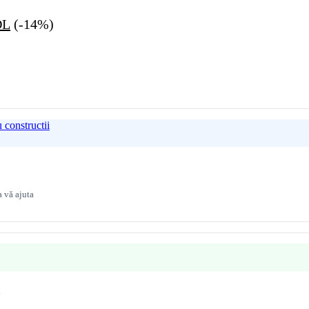
Prețul
DL
(-14%)
curent
este:
30.00 MDL.
L.
 constructii
 vă ajuta
a