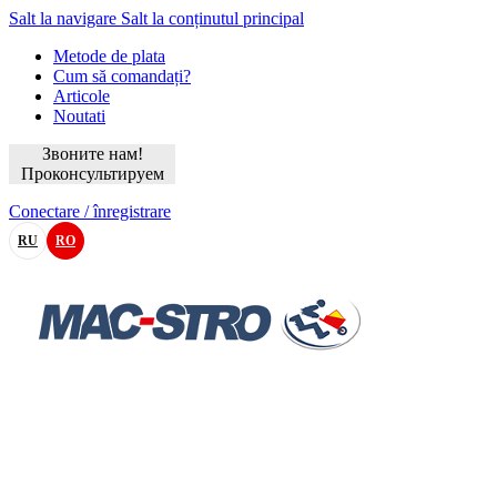
Salt la navigare
Salt la conținutul principal
Metode de plata
Cum să comandați?
Articole
Noutati
Звоните нам!
Проконсультируем
Conectare / înregistrare
RU
RO