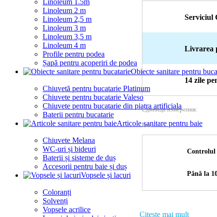
Linoleum 1.5m
Linoleum 2 m
Serviciul 
Linoleum 2,5 m
Linoleum 3 m
Linoleum 3,5 m
Linoleum 4 m
Livrarea 
Profile pentru podea
Șapă pentru acoperiri de podea
Obiecte sanitare pentru buca
14 zile p
Chiuvetă pentru bucatarie Platinum
Chiuvete pentru bucatarie Valeso
Chiuvete pentru bucatarie din piatra artificiala
Единица измерения:
Baterii pentru bucatarie
Articole sanitare pentru baie
buc
Chiuvete Melana
WC-uri și bideuri
Controlul 
Baterii și sisteme de duș
Accesorii pentru baie și duș
Până la 10
Vopsele și lacuri
Coloranți
Solvenți
Vopsele acrilice
Citeşte mai mult