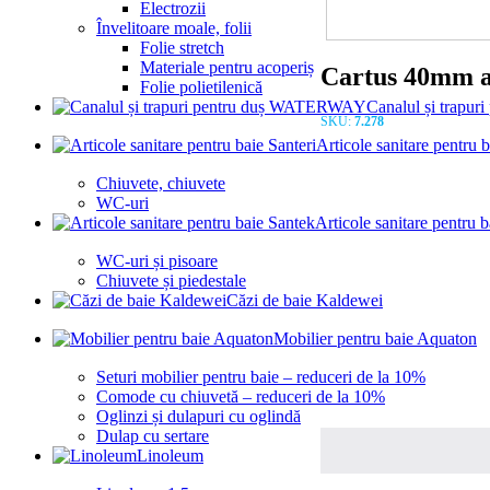
Electrozii
Învelitoare moale, folii
Folie stretch
Materiale pentru acoperiș
Cartus 40mm 
Folie polietilenică
Canalul și trap
SKU:
7.278
Articole sanitare pentru b
Chiuvete, chiuvete
WC-uri
Articole sanitare pentru 
WC-uri și pisoare
Chiuvete și piedestale
Căzi de baie Kaldewei
Mobilier pentru baie Aquaton
Seturi mobilier pentru baie – reduceri de la 10%
Comode cu chiuvetă – reduceri de la 10%
Oglinzi și dulapuri cu oglindă
Dulap cu sertare
Linoleum