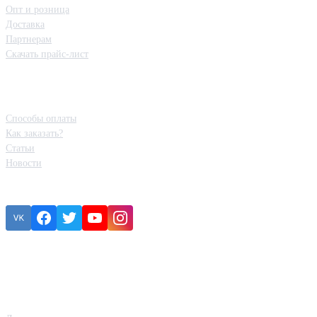
Опт и розница
Доставка
Партнерам
Скачать прайс-лист
Полезная информация
Способы оплаты
Как заказать?
Статьи
Новости
Подписка
Eroare:
Nu am găsit formularul de contact.
Категории товаров