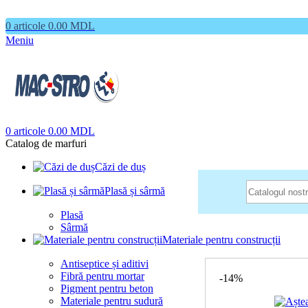
0
articole
0.00
MDL
Meniu
0
articole
0.00
MDL
Catalog de marfuri
Căzi de duș
Plasă și sârmă
Plasă
Sârmă
Prima pagină
Shop
A
Materiale pentru construcții
Antiseptice și aditivi
Fibră pentru mortar
-14%
Pigment pentru beton
Materiale pentru sudură