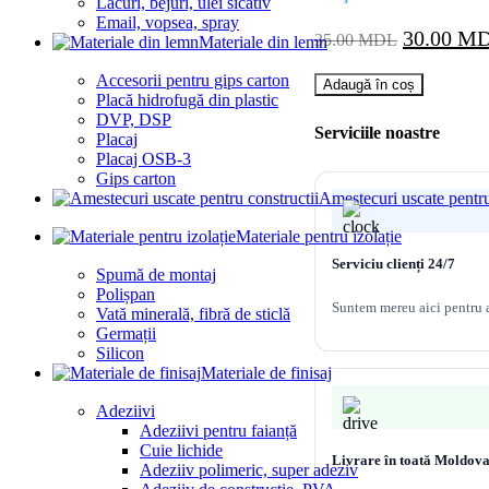
Lacuri, bejuri, ulei sicativ
Email, vopsea, spray
Prețul
30.00
M
35.00
MDL
Materiale din lemn
inițial
Accesorii pentru gips carton
Cantitate
a
Adaugă în coș
Placă hidrofugă din plastic
Cartus
fost:
DVP, DSP
40mm
Serviciile noastre
35.00 MD
Placaj
alama
Placaj OSB-3
018
Gips carton
Amestecuri uscate pentru
Materiale pentru izolație
Serviciu clienți 24/7
Spumă de montaj
Polișpan
Suntem mereu aici pentru a
Vată minerală, fibră de sticlă
Germații
Silicon
Materiale de finisaj
Adeziivi
Adeziivi pentru faianță
Cuie lichide
Livrare în toată Moldov
Adeziiv polimeric, super adeziv