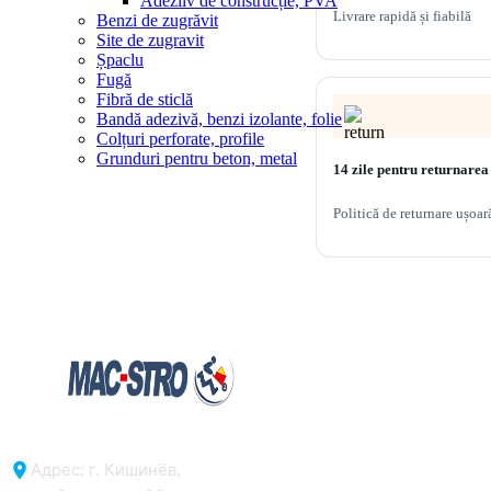
Adeziiv de construcție, PVA
Livrare rapidă și fiabilă
Benzi de zugrăvit
Site de zugravit
Șpaclu
Fugă
Fibră de sticlă
Bandă adezivă, benzi izolante, folie
Colțuri perforate, profile
Grunduri pentru beton, metal
14 zile pentru returnarea
Politică de returnare ușoar
Адрес: г. Кишинёв,