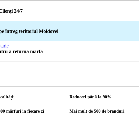
Clienți 24/7
pe întreg teritoriul Moldovei
tarie
entru a returna marfa
calității
Reduceri până la 90%
00 mărfuri în fiecare zi
Mai mult de 500 de branduri