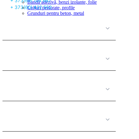
+ 373(69) 104 687
Bandă adezivă, benzi izolante, folie
+ 373(60) 422 552
Colțuri perforate, profile
Grunduri pentru beton, metal
О нас
Принципы работы
Полезная информация
Категории товаров