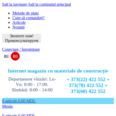
Salt la navigare
Salt la conținutul principal
Metode de plata
Cum să comandați?
Articole
Noutati
Звоните нам!
Проконсультируем
Conectare / înregistrare
RU
RO
Internet magazin cu materiale de construcție
Departament vînzări: Ln-
+ 373(22) 422 552 +
Vn: 8:00 - 17:00.
373(78) 422 552 +
Sîmbătă: 8:00 - 14:00
373(60) 422 552
0
articole
0.00
MDL
Meniu
0
articole
0.00
MDL