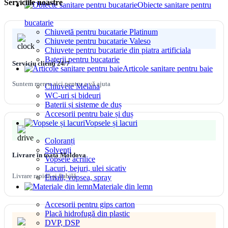
Serviciile noastre
Culoare alba
Obiecte sanitare pentru
Lățimea ambalajului, mm 1235
bucatarie
Chiuvetă pentru bucatarie Platinum
Chiuvete pentru bucatarie Valeso
Adâncimea ambalajului, mm 480
Chiuvete pentru bucatarie din piatra artificiala
Baterii pentru bucatarie
Înălțimea de ambalare, mm 210
Serviciu clienți 24/7
Articole sanitare pentru baie
Suntem mereu aici pentru a vă ajuta
Chiuvete Melana
WC-uri și bideuri
Baterii și sisteme de duș
Accesorii pentru baie și duș
Vopsele și lacuri
Coloranți
Solvenți
Livrare în toată Moldova
Vopsele acrilice
Lacuri, bejuri, ulei sicativ
Livrare rapidă și fiabilă
Email, vopsea, spray
Materiale din lemn
Accesorii pentru gips carton
Placă hidrofugă din plastic
DVP, DSP