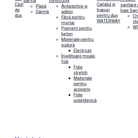
sârmă
construcții
Căzi
Canalul și
sanitare
Plasă
Antiseptice și
de
trapuri
baie Sant
Sârmă
aditivi
duș
pentru duș
Ch
Fibră pentru
WATERWAY
ch
mortar
WC
Pigment pentru
beton
Materiale pentru
sudură
Electrozii
Învelitoare moale,
folii
Folie
stretch
Materiale
pentru
acoperiș
Folie
polietilenică