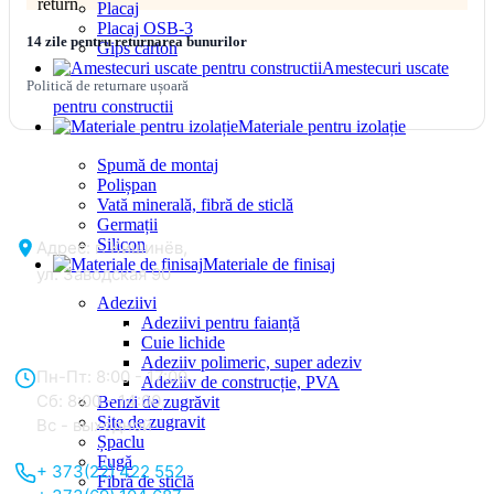
Placaj
Placaj OSB-3
14 zile pentru returnarea bunurilor
Gips carton
Amestecuri uscate
Politică de returnare ușoară
pentru constructii
Materiale pentru izolație
Spumă de montaj
Polișpan
Vată minerală, fibră de sticlă
Germații
Silicon
Адрес: г. Кишинёв,
Materiale de finisaj
ул. Заводская 90
Adeziivi
Adeziivi pentru faianță
Отдел продаж:
Cuie lichide
Adeziiv polimeric, super adeziv
Пн-Пт: 8:00 - 17:00
Adeziiv de construcție, PVA
Сб: 8:00 - 14:00,
Benzi de zugrăvit
Site de zugravit
Вс - выходной
Șpaclu
Fugă
+ 373(22) 422 552
Fibră de sticlă