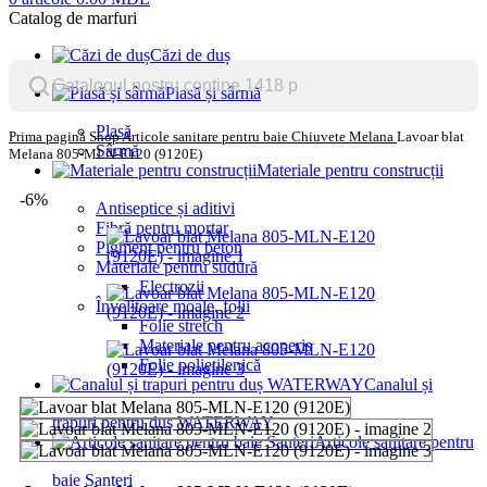
Catalog de marfuri
Căzi de duș
Plasă și sârmă
Plasă
Prima pagină
Shop
Articole sanitare pentru baie
Chiuvete Melana
Lavoar blat
Sârmă
Melana 805-MLN-E120 (9120E)
Materiale pentru construcții
-6%
Antiseptice și aditivi
Fibră pentru mortar
Pigment pentru beton
Materiale pentru sudură
Electrozii
Învelitoare moale, folii
Folie stretch
Materiale pentru acoperiș
Folie polietilenică
Canalul și
trapuri pentru duș WATERWAY
Articole sanitare pentru
baie Santeri