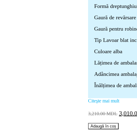
Formă dreptunghiu
Gaură de revărsare
Gaură pentru robine
Tip Lavoar blat inc
Culoare alba
Lățimea de ambala
Adâncimea ambala
Înălțimea de amba
Citeşte mai mult
Prețul
3,010.
3,210.00
MDL
inițial
Cantitate
a
Adaugă în coș
Lavoar
fost:
incastrat