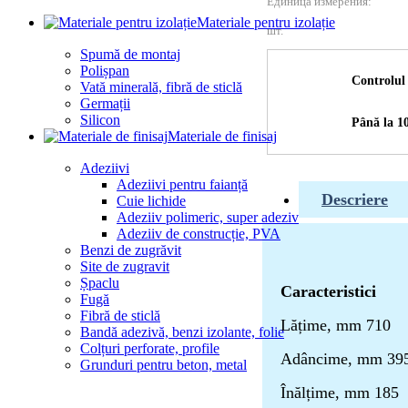
Единица измерения:
Materiale pentru izolație
шт.
Spumă de montaj
Polișpan
Controlul 
Vată minerală, fibră de sticlă
Germații
Silicon
Până la 10
Materiale de finisaj
Adeziivi
Adeziivi pentru faianță
Descriere
Cuie lichide
Adeziiv polimeric, super adeziv
Adeziiv de construcție, PVA
Benzi de zugrăvit
Site de zugravit
Șpaclu
Caracteristici
Fugă
Fibră de sticlă
Lățime, mm 710
Bandă adezivă, benzi izolante, folie
Colțuri perforate, profile
Adâncime, mm 39
Grunduri pentru beton, metal
Înălțime, mm 185