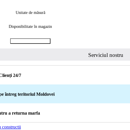
Unitate de măsură
Disponibilitate în magazin
Cumpara cu 1 clic
Serviciul nostru
Clienți 24/7
pe întreg teritoriul Moldovei
entru a returna marfa
 constructii