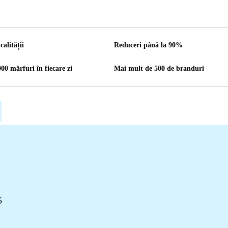
calității
Reduceri până la 90%
00 mărfuri în fiecare zi
Mai mult de 500 de branduri
5