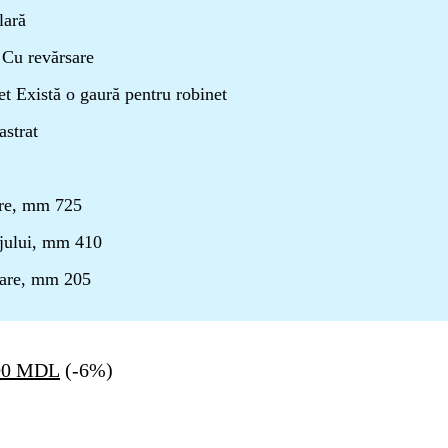
lară
 Cu revărsare
t Există o gaură pentru robinet
astrat
re, mm 725
jului, mm 410
lare, mm 205
Prețul
00
MDL
(-6%)
curent
este:
3,010.00 MDL.