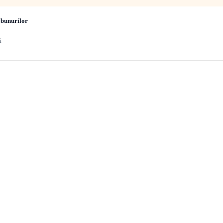
 bunurilor
ă