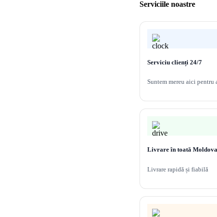
Serviciile noastre
3,210.
Melana
805-
MLN-
S70
(9393)
Serviciu clienți 24/7
Suntem mereu aici pentru a
Livrare în toată Moldov
Livrare rapidă și fiabilă