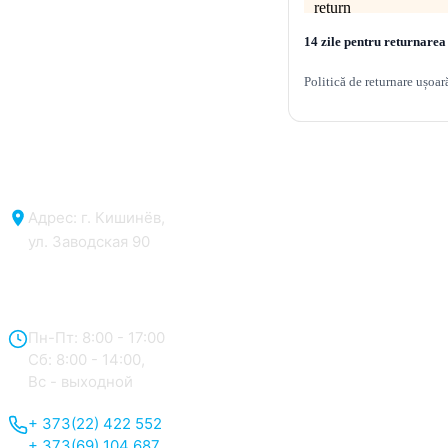
14 zile pentru returnarea
Politică de returnare ușoar
Адрес: г. Кишинёв,
ул. Заводская 90
Отдел продаж:
Пн-Пт: 8:00 - 17:00
Сб: 8:00 - 14:00,
Вс - выходной
+ 373(22) 422 552
+ 373(69) 104 687