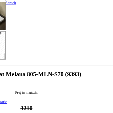
baie Santek
rat Melana 805-MLN-S70 (9393)
Preț în magazin
tarie
3210