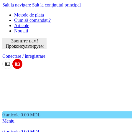
Salt la navigare
Salt la conținutul principal
Metode de plata
Cum să comandați?
Articole
Noutati
Звоните нам!
Проконсультируем
Conectare / înregistrare
RU
RO
0
articole
0.00
MDL
Meniu
0
articole
0.00
MDL