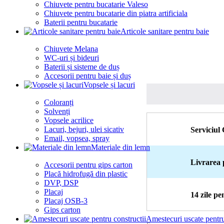
Chiuvete pentru bucatarie Valeso
Chiuvete pentru bucatarie din piatra artificiala
Baterii pentru bucatarie
Articole sanitare pentru baie
Chiuvete Melana
WC-uri și bideuri
Baterii și sisteme de duș
Accesorii pentru baie și duș
Vopsele și lacuri
Coloranți
Solvenți
Vopsele acrilice
Lacuri, bejuri, ulei sicativ
Serviciul 
Email, vopsea, spray
Materiale din lemn
Livrarea 
Accesorii pentru gips carton
Placă hidrofugă din plastic
DVP, DSP
Placaj
14 zile p
Placaj OSB-3
Gips carton
Amestecuri uscate pentru