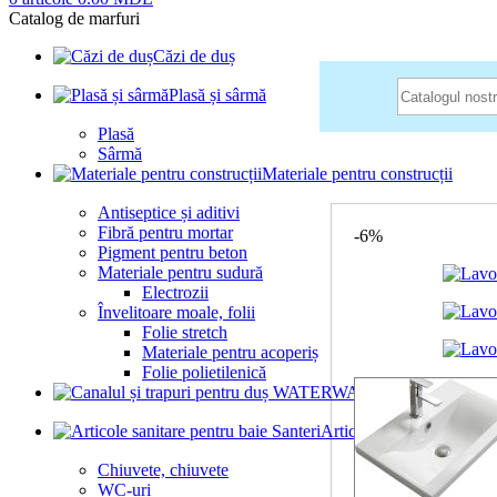
Catalog de marfuri
Căzi de duș
Plasă și sârmă
Plasă
Sârmă
Prima pagină
Shop
A
Materiale pentru construcții
Antiseptice și aditivi
Fibră pentru mortar
-6%
Pigment pentru beton
Materiale pentru sudură
Electrozii
Învelitoare moale, folii
Folie stretch
Materiale pentru acoperiș
Folie polietilenică
Canalul și trap
Articole sanitare pentru b
Chiuvete, chiuvete
WC-uri