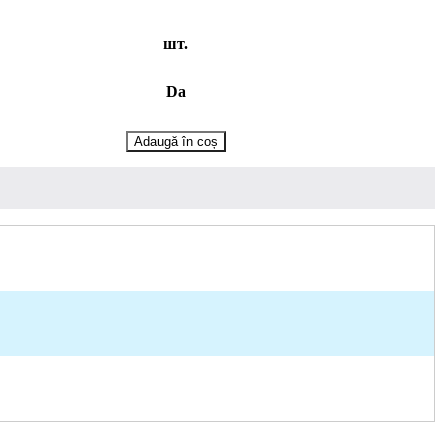
шт.
Da
Cantitate
Adaugă în coș
Lavoar
incastrat
Melana
805-
MLN-
S70
(9393)