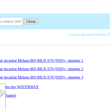
Căutați
rticole sanitare pentru baie
Chiuvete Melana
Lavoar incastrat Melana
uri pentru duș WATERWAY
aie Santeri