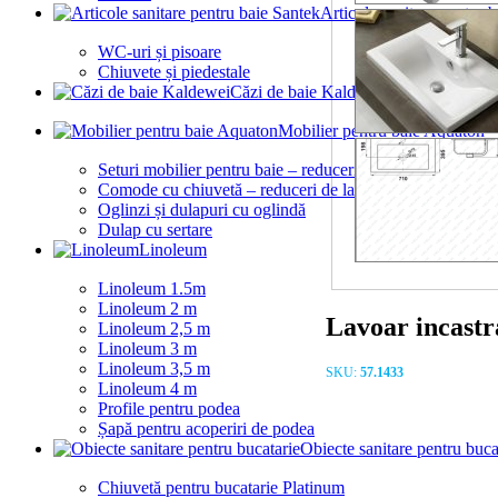
Articole sanitare pentru 
WC-uri și pisoare
Chiuvete și piedestale
Căzi de baie Kaldewei
Mobilier pentru baie Aquaton
Seturi mobilier pentru baie – reduceri de la 10%
Comode cu chiuvetă – reduceri de la 10%
Oglinzi și dulapuri cu oglindă
Dulap cu sertare
Linoleum
Linoleum 1.5m
Linoleum 2 m
Lavoar incast
Linoleum 2,5 m
Linoleum 3 m
Linoleum 3,5 m
SKU:
57.1433
Linoleum 4 m
Profile pentru podea
Șapă pentru acoperiri de podea
Obiecte sanitare pentru buca
Chiuvetă pentru bucatarie Platinum