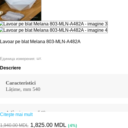
Lavoar pe blat Melana 803-MLN-A482A
шт.
Единица измерения:
Descriere
Caracteristici
Lățime, mm 540
Adâncime mm 540
Citeşte mai mult
1,825.00
MDL
1,940.00
MDL
(-6%)