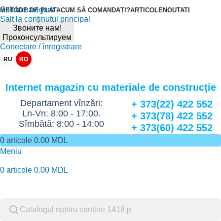
Salt la navigare
METODE DE PLATA
CUM SĂ COMANDAȚI?
ARTICOLE
NOUTATI
Salt la conținutul principal
Звоните нам!
Проконсультируем
Conectare / înregistrare
RU
RO
Internet magazin cu materiale de construcție
Departament vînzări:
+ 373(22) 422 552
Ln-Vn: 8:00 - 17:00.
+ 373(78) 422 552
Sîmbătă: 8:00 - 14:00
+ 373(60) 422 552
0
articole
0.00
MDL
Meniu
0
articole
0.00
MDL
Catalog de marfuri