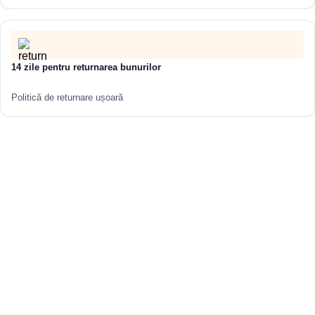
Adâncimea de ambalare, mm 560
14 zile pentru returnarea bunurilor
Politică de returnare ușoară
Înălțimea de ambalare, mm 160