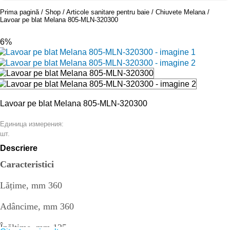
Prima pagină
Shop
Articole sanitare pentru baie
Chiuvete Melana
Lavoar pe blat Melana 805-MLN-320300
-6%
Lavoar pe blat Melana 805-MLN-320300
Единица измерения:
шт.
Descriere
Caracteristici
Lățime, mm 360
Adâncime, mm 360
Înălțime, mm 125