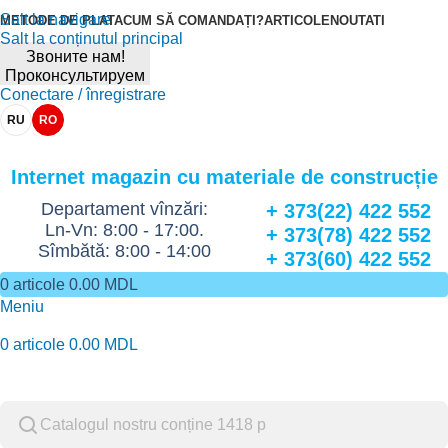
Salt la navigare
METODE DE PLATA
CUM SĂ COMANDAȚI?
ARTICOLE
NOUTATI
Salt la conținutul principal
Звоните нам!
Проконсультируем
Conectare / înregistrare
RU
RO
Internet magazin cu materiale de construcție
Departament vînzări:
+ 373(22) 422 552
Ln-Vn: 8:00 - 17:00.
+ 373(78) 422 552
Sîmbătă: 8:00 - 14:00
+ 373(60) 422 552
0
articole
0.00
MDL
Meniu
0
articole
0.00
MDL
Catalog de marfuri