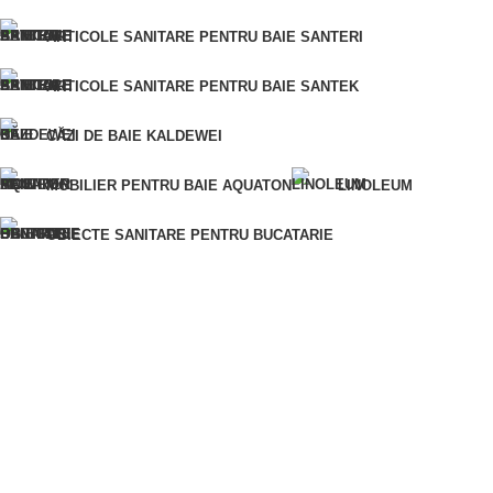
Eroare:
Nu am găsit formularul de contact.
ARTICOLE SANITARE PENTRU BAIE SANTERI
ARTICOLE SANITARE PENTRU BAIE SANTEK
CUMPĂRĂ ÎNTR-UN SINGUR CLIC
CĂZI DE BAIE KALDEWEI
Pentru o comandă rapidă, vă rugăm să ne furnizați numărul
dumneavoastră de telefon și vă vom contacta pentru a clarifica
MOBILIER PENTRU BAIE AQUATON
LINOLEUM
detaliile comenzii.
Eroare:
Nu am găsit formularul de contact.
OBIECTE SANITARE PENTRU BUCATARIE
ARTICOLE SANITARE PENTRU BAIE
VOPSELE ȘI LACURI
MATERIALE DIN LEMN
AMESTECURI USCATE PENTRU CONSTRUCTII
MATERIALE PENTRU IZOLAȚIE
MATERIALE DE FINISAJ