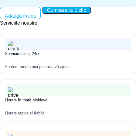
Cantitate Lavoar pe blat Melana 805-MLN-7063D
Cumpara cu 1 clic
Gaură pentru robinet Există o gaură pentru robinet
Adaugă în coș
Tip chiuvetă deasupra capului
Serviciile noastre
Culoare alba
Serviciu clienți 24/7
Suntem mereu aici pentru a vă ajuta
Livrare în toată Moldova
Livrare rapidă și fiabilă