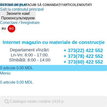
Salt la navigare
METODE DE PLATA
CUM SĂ COMANDAȚI?
ARTICOLE
NOUTATI
Salt la conținutul principal
Звоните нам!
Проконсультируем
Conectare / înregistrare
RU
RO
Internet magazin cu materiale de construcție
Departament vînzări:
+ 373(22) 422 552
Ln-Vn: 8:00 - 17:00.
+ 373(78) 422 552
Sîmbătă: 8:00 - 14:00
+ 373(60) 422 552
0
articole
0.00
MDL
Meniu
0
articole
0.00
MDL
Catalog de marfuri