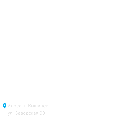
Адрес: г. Кишинёв,
ул. Заводская 90
Отдел продаж: