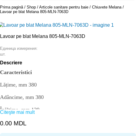
Prima pagină
Shop
Articole sanitare pentru baie
Chiuvete Melana
Lavoar pe blat Melana 805-MLN-7063D
Lavoar pe blat Melana 805-MLN-7063D
Единица измерения:
шт.
Descriere
Caracteristici
Lățime, mm 380
Adâncime, mm 380
Înălțime, mm 120
Citeşte mai mult
Formă dreptunghiulară
0.00
MDL
Gaură de revărsare Cu revărsare