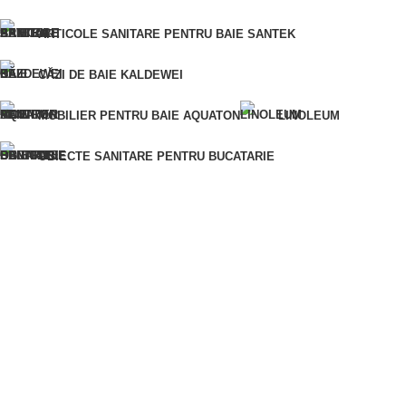
ARTICOLE SANITARE PENTRU BAIE SANTEK
CUMPĂRĂ ÎNTR-UN SINGUR CLIC
CĂZI DE BAIE KALDEWEI
Pentru o comandă rapidă, vă rugăm să ne furnizați
numărul dumneavoastră de telefon și vă vom contacta
MOBILIER PENTRU BAIE AQUATON
LINOLEUM
pentru a clarifica detaliile comenzii.
Eroare:
Nu am găsit formularul de contact.
OBIECTE SANITARE PENTRU BUCATARIE
ARTICOLE SANITARE PENTRU BAIE
VOPSELE ȘI LACURI
MATERIALE DIN LEMN
AMESTECURI USCATE PENTRU CONSTRUCTII
MATERIALE PENTRU IZOLAȚIE
MATERIALE DE FINISAJ