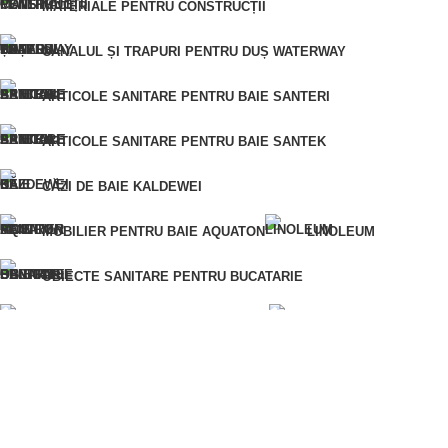
Pentru o comandă rapidă, vă rugăm să ne furnizați numărul
MATERIALE PENTRU CONSTRUCȚII
dumneavoastră de telefon și vă vom contacta pentru a clarifica
CANALUL ȘI TRAPURI PENTRU DUȘ WATERWAY
detaliile comenzii.
Eroare:
Nu am găsit formularul de contact.
ARTICOLE SANITARE PENTRU BAIE SANTERI
ARTICOLE SANITARE PENTRU BAIE SANTEK
CUMPĂRĂ ÎNTR-UN SINGUR CLIC
CĂZI DE BAIE KALDEWEI
Pentru o comandă rapidă, vă rugăm să ne furnizați
numărul dumneavoastră de telefon și vă vom contacta
MOBILIER PENTRU BAIE AQUATON
LINOLEUM
pentru a clarifica detaliile comenzii.
Eroare:
Nu am găsit formularul de contact.
OBIECTE SANITARE PENTRU BUCATARIE
ARTICOLE SANITARE PENTRU BAIE
VOPSELE ȘI LACURI
MATERIALE DIN LEMN
AMESTECURI USCATE PENTRU CONSTRUCTII