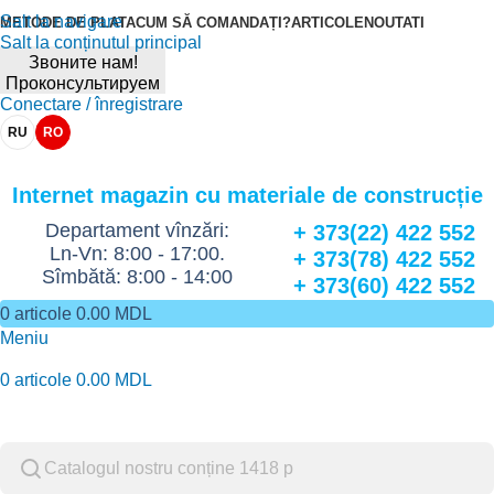
Salt la navigare
METODE DE PLATA
CUM SĂ COMANDAȚI?
ARTICOLE
NOUTATI
Salt la conținutul principal
Звоните нам!
Проконсультируем
Conectare / înregistrare
RU
RO
Internet magazin cu materiale de construcție
Departament vînzări:
+ 373(22) 422 552
Ln-Vn: 8:00 - 17:00.
+ 373(78) 422 552
Sîmbătă: 8:00 - 14:00
+ 373(60) 422 552
0
articole
0.00
MDL
Meniu
0
articole
0.00
MDL
Catalog de marfuri