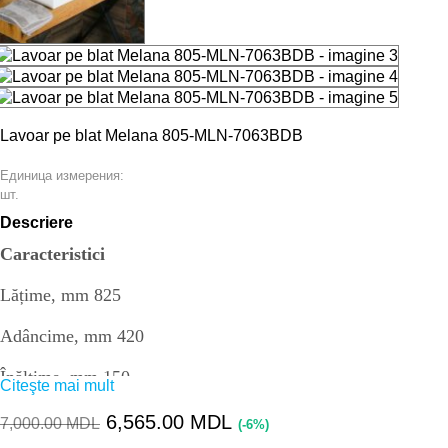
Lavoar pe blat Melana 805-MLN-7063BDB
Единица измерения:
шт.
Descriere
Caracteristici
Lățime, mm 825
Adâncime, mm 420
Înălțime, mm 150
Citeşte mai mult
Formă dreptunghiulară
6,565.00
MDL
7,000.00
MDL
(-6%)