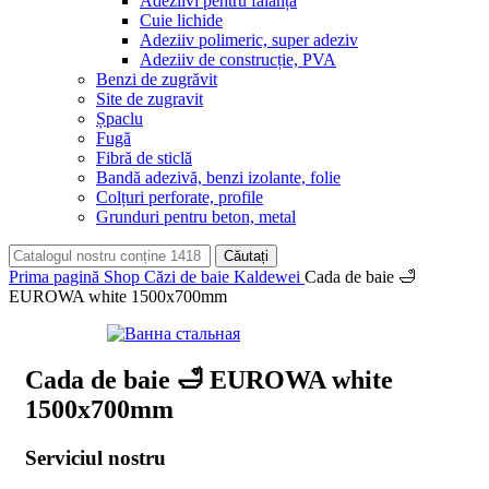
Adeziivi pentru faianță
Cuie lichide
Adeziiv polimeric, super adeziv
Adeziiv de construcție, PVA
Benzi de zugrăvit
Site de zugravit
Șpaclu
Fugă
Fibră de sticlă
Bandă adezivă, benzi izolante, folie
Colțuri perforate, profile
Grunduri pentru beton, metal
Căutați
Prima pagină
Shop
Căzi de baie Kaldewei
Cada de baie 🛁
EUROWA white 1500x700mm
Cada de baie 🛁 EUROWA white
1500x700mm
Serviciul nostru