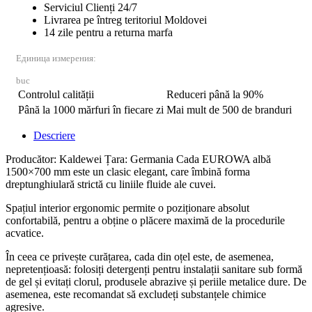
Serviciul Clienți 24/7
Livrarea pe întreg teritoriul Moldovei
14 zile pentru a returna marfa
Единица измерения:
buc
Controlul calității
Reduceri până la 90%
Până la 1000 mărfuri în fiecare zi
Mai mult de 500 de branduri
Descriere
Producător: Kaldewei Țara: Germania Cada EUROWA albă
1500×700 mm este un clasic elegant, care îmbină forma
dreptunghiulară strictă cu liniile fluide ale cuvei.
Spațiul interior ergonomic permite o poziționare absolut
confortabilă, pentru a obține o plăcere maximă de la procedurile
acvatice.
În ceea ce privește curățarea, cada din oțel este, de asemenea,
nepretențioasă: folosiți detergenți pentru instalații sanitare sub formă
de gel și evitați clorul, produsele abrazive și periile metalice dure. De
asemenea, este recomandat să excludeți substanțele chimice
agresive.