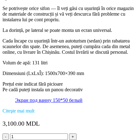
Se potrivește orice sifon — îl veți găsi cu ușurință în orice magazin
de materiale de construcții și vă veți descurca fără probleme cu
instalarea lui pe cont propriu.
La dorință, pe lateral se poate monta un ecran universal.
Cada încape cu ușurință într-un autoturism (sedan) prin rabatarea
scaunelor din spate. De asemenea, puteți cumpăra cada din metal
online, cu livrare în Chișinău. Costul livrării se discută personal.
Volum de apă: 131 litri
Dimensiuni (LxLxÎ): 1500х700×390 mm
Prețul este indicat fără picioare
Pe cadă puteți instala un panou decorativ
Экран под ванну 150*50 белый
Citeşte mai mult
3,100.00
MDL
Cantitate