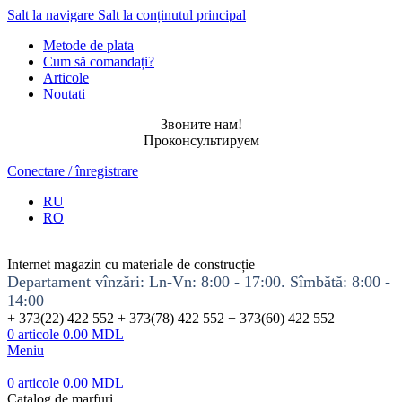
Salt la navigare
Salt la conținutul principal
Metode de plata
Cum să comandați?
Articole
Noutati
Звоните нам!
Проконсультируем
Conectare / înregistrare
RU
RO
Internet magazin cu materiale de construcție
Departament vînzări: Ln-Vn: 8:00 - 17:00. Sîmbătă: 8:00 -
14:00
+ 373(22) 422 552 + 373(78) 422 552 + 373(60) 422 552
0
articole
0.00
MDL
Meniu
0
articole
0.00
MDL
Catalog de marfuri