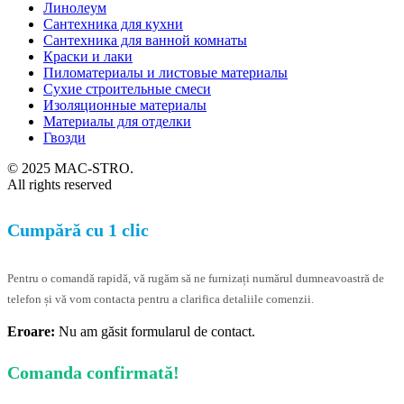
Линолеум
Сантехника для кухни
Сантехника для ванной комнаты
Краски и лаки
Пиломатериалы и листовые материалы
Сухие строительные смеси
Изоляционные материалы
Материалы для отделки
Гвозди
© 2025 MAC-STRO.
All rights reserved
Cumpără cu 1 clic
Pentru o comandă rapidă, vă rugăm să ne furnizați numărul dumneavoastră de
telefon și vă vom contacta pentru a clarifica detaliile comenzii.
Eroare:
Nu am găsit formularul de contact.
Comanda confirmată!