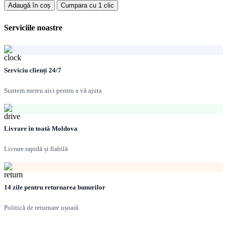
Cada
Adaugă în coș
Cumpara cu 1 clic
de
baie
Serviciile noastre
🛁
EUROWA
white
1500x700mm
Serviciu clienți 24/7
Suntem mereu aici pentru a vă ajuta
Livrare în toată Moldova
Livrare rapidă și fiabilă
14 zile pentru returnarea bunurilor
Politică de returnare ușoară