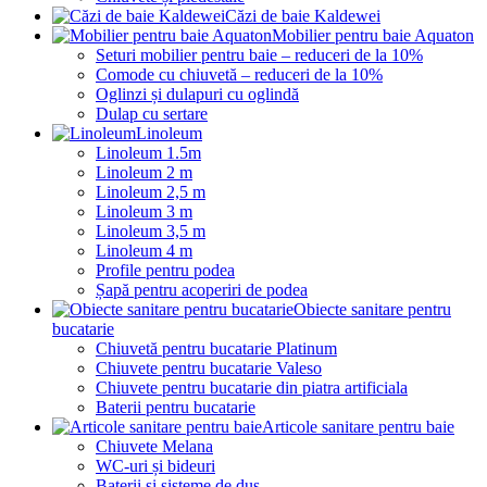
Căzi de baie Kaldewei
Mobilier pentru baie Aquaton
Seturi mobilier pentru baie – reduceri de la 10%
Comode cu chiuvetă – reduceri de la 10%
Oglinzi și dulapuri cu oglindă
Dulap cu sertare
Linoleum
Linoleum 1.5m
Linoleum 2 m
Linoleum 2,5 m
Linoleum 3 m
Linoleum 3,5 m
Linoleum 4 m
Profile pentru podea
Șapă pentru acoperiri de podea
Obiecte sanitare pentru
bucatarie
Chiuvetă pentru bucatarie Platinum
Chiuvete pentru bucatarie Valeso
Chiuvete pentru bucatarie din piatra artificiala
Baterii pentru bucatarie
Articole sanitare pentru baie
Chiuvete Melana
WC-uri și bideuri
Baterii și sisteme de duș