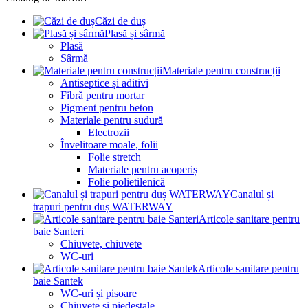
Căzi de duș
Plasă și sârmă
Plasă
Sârmă
Materiale pentru construcții
Antiseptice și aditivi
Fibră pentru mortar
Pigment pentru beton
Materiale pentru sudură
Electrozii
Învelitoare moale, folii
Folie stretch
Materiale pentru acoperiș
Folie polietilenică
Canalul și
trapuri pentru duș WATERWAY
Articole sanitare pentru
baie Santeri
Chiuvete, chiuvete
WC-uri
Articole sanitare pentru
baie Santek
WC-uri și pisoare
Chiuvete și piedestale