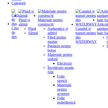
Categorii
Plasă și
Materiale pentru
sârmă
construcții
Articol
Căzi
Plasă
Antiseptice și
Canalul și
sanitar
de
Sârmă
aditivi
trapuri pentru
baie Sa
duș
Fibră pentru
duș
mortar
WATERWAY
Pigment pentru
beton
Materiale pentru
sudură
Electrozii
Învelitoare moale,
folii
Folie
stretch
Materiale
pentru
acoperiș
Folie
polietilenică