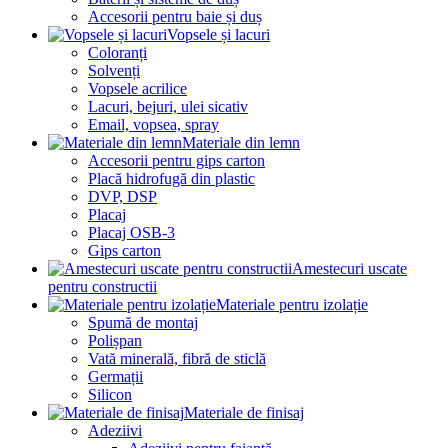
Accesorii pentru baie și duș
Vopsele și lacuri
Coloranți
Solvenți
Vopsele acrilice
Lacuri, bejuri, ulei sicativ
Email, vopsea, spray
Materiale din lemn
Accesorii pentru gips carton
Placă hidrofugă din plastic
DVP, DSP
Placaj
Placaj OSB-3
Gips carton
Amestecuri uscate
pentru constructii
Materiale pentru izolație
Spumă de montaj
Polișpan
Vată minerală, fibră de sticlă
Germații
Silicon
Materiale de finisaj
Adeziivi