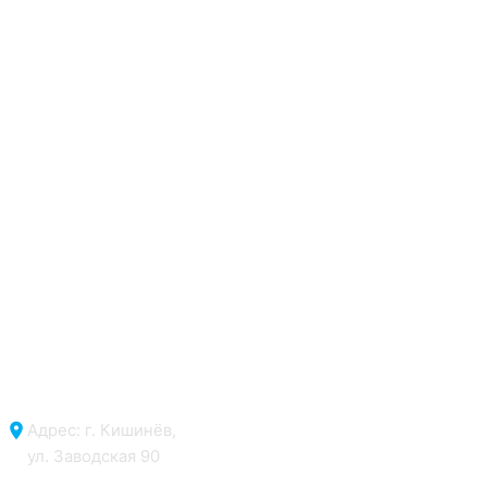
⚠️
Important:
Stimați clienți, vă rugăm să rețineți —
picioarele pentru cadă
(articol: 12.93)
nu sunt
incluse în prețul căzii și se achiziționează separat.
Адрес: г. Кишинёв,
ул. Заводская 90