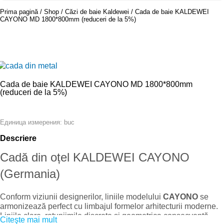
Prima pagină
Shop
Căzi de baie Kaldewei
Cada de baie KALDEWEI
CAYONO MD 1800*800mm (reduceri de la 5%)
Cada de baie KALDEWEI CAYONO MD 1800*800mm
(reduceri de la 5%)
buc
Единица измерения:
Descriere
Cadă din oțel KALDEWEI CAYONO
(Germania)
Conform viziunii designerilor, liniile modelului
CAYONO
se
armonizează perfect cu limbajul formelor arhitecturii moderne.
Liniile clare, rotunjimile discrete și geometrica consecventă
Citeşte mai mult