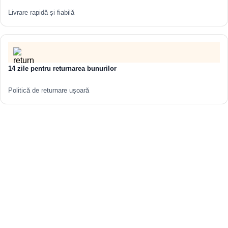
Volum:
171 l
Livrare rapidă și fiabilă
Recomandări de îngrijire:
Cada din oțel nu este pretențioasă la curățare. Pentru a
menține aspectul impecabil al suprafeței, urmați aceste reguli
simple:
14 zile pentru returnarea bunurilor
Utilizați detergenți sub formă de gel pentru obiecte sanitare.
Politică de returnare ușoară
Evitați:
produsele pe bază de clor, substanțele chimice
agresive și prafurile abrazive.
Nu folosiți:
perii metalice dure sau bureți sârmoși.
Cum puteți cumpăra și detalii despre livrare:
Puteți cumpăra sau comanda cada online, lăsând o cerere pe
site-ul nostru sau apelând numărul de telefon de contact.
Costul livrării în Chișinău și în afara orașului se stabilește în
mod individual.