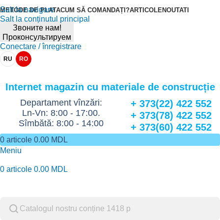
Salt la navigare
METODE DE PLATA
CUM SĂ COMANDAȚI?
ARTICOLE
NOUTATI
Salt la conținutul principal
Звоните нам!
Проконсультируем
Conectare / înregistrare
RU
RO
Internet magazin cu materiale de construcție
Departament vînzări:
+ 373(22) 422 552
Ln-Vn: 8:00 - 17:00.
+ 373(78) 422 552
Sîmbătă: 8:00 - 14:00
+ 373(60) 422 552
0
articole
0.00
MDL
Meniu
0
articole
0.00
MDL
Catalog de marfuri