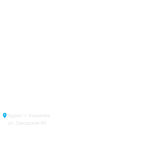
Адрес: г. Кишинёв,
ул. Заводская 90
Отдел продаж: