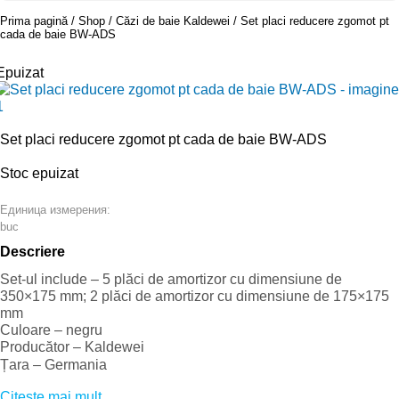
Prima pagină
Shop
Căzi de baie Kaldewei
Set placi reducere zgomot pt
cada de baie BW-ADS
Epuizat
Set placi reducere zgomot pt cada de baie BW-ADS
Stoc epuizat
Единица измерения:
buc
Descriere
Set-ul include – 5 plăci de amortizor cu dimensiune de
350×175 mm; 2 plăci de amortizor cu dimensiune de 175×175
mm
Culoare – negru
Producător – Kaldewei
Țara – Germania
Citeşte mai mult