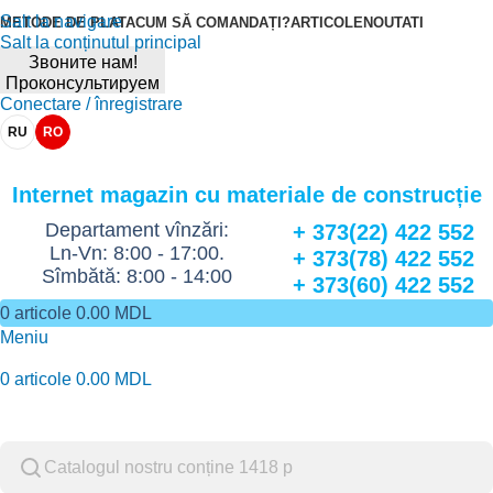
Salt la navigare
METODE DE PLATA
CUM SĂ COMANDAȚI?
ARTICOLE
NOUTATI
Salt la conținutul principal
Звоните нам!
Проконсультируем
Conectare / înregistrare
RU
RO
Internet magazin cu materiale de construcție
Departament vînzări:
+ 373(22) 422 552
Ln-Vn: 8:00 - 17:00.
+ 373(78) 422 552
Sîmbătă: 8:00 - 14:00
+ 373(60) 422 552
0
articole
0.00
MDL
Meniu
0
articole
0.00
MDL
Catalog de marfuri