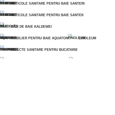
ARTICOLE SANITARE PENTRU BAIE SANTERI
ARTICOLE SANITARE PENTRU BAIE SANTEK
CUMPĂRĂ ÎNTR-UN SINGUR CLIC
CĂZI DE BAIE KALDEWEI
Pentru o comandă rapidă, vă rugăm să ne furnizați
numărul dumneavoastră de telefon și vă vom contacta
MOBILIER PENTRU BAIE AQUATON
LINOLEUM
pentru a clarifica detaliile comenzii.
Eroare:
Nu am găsit formularul de contact.
OBIECTE SANITARE PENTRU BUCATARIE
ARTICOLE SANITARE PENTRU BAIE
VOPSELE ȘI LACURI
MATERIALE DIN LEMN
AMESTECURI USCATE PENTRU CONSTRUCTII
MATERIALE PENTRU IZOLAȚIE
MATERIALE DE FINISAJ