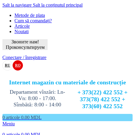
Salt la navigare
Salt la conținutul principal
Metode de plata
Cum să comandați?
Articole
Noutati
Звоните нам!
Проконсультируем
Conectare / înregistrare
RU
RO
Internet magazin cu materiale de construcție
Departament vînzări: Ln-
+ 373(22) 422 552 +
Vn: 8:00 - 17:00.
373(78) 422 552 +
Sîmbătă: 8:00 - 14:00
373(60) 422 552
0
articole
0.00
MDL
Meniu
0
articole
0.00
MDL