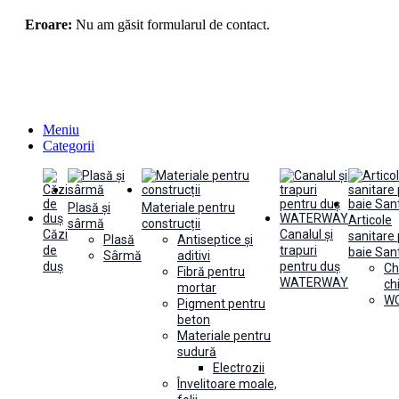
Eroare:
Nu am găsit formularul de contact.
Meniu
Categorii
Plasă și
Materiale pentru
Articole
sârmă
construcții
Căzi
Canalul și
sanitare
Plasă
Antiseptice și
de
trapuri
baie Sant
Sârmă
aditivi
duș
pentru duș
Ch
Fibră pentru
WATERWAY
ch
mortar
WC
Pigment pentru
beton
Materiale pentru
sudură
Electrozii
Învelitoare moale,