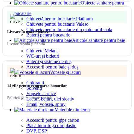
Obiecte sanitare pentru
bucatarie
Chiuvetă pentru bucatarie Platinum
Chiuvete pentru bucatarie Valeso
Chiuvete pentru bucatarie din piatra artificiala
Livrare în toată Moldova
Baterii pentru bucatarie
Articole sanitare pentru baie
Livrare rapidă și fiabilă
Chiuvete Melana
WC-uri și bideuri
Baterii și sisteme de duș
Accesorii pentru baie și duș
Vopsele și lacuri
Coloranți
14 zile pentru returnarea bunurilor
Solvenți
Vopsele acrilice
Politică de returnare ușoară
Lacuri, bejuri, ulei sicativ
Email, vopsea, spray
Materiale din lemn
Accesorii pentru gips carton
Placă hidrofugă din plastic
DVP, DSP