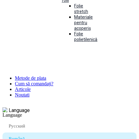
folii
Folie
stretch
Materiale
pentru
acoperiș
Folie
polietilenică
Metode de plata
Cum să comandați?
Articole
Noutati
Language
Русский
Română