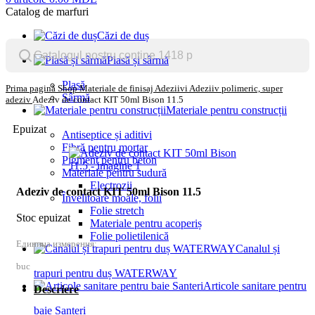
Catalog de marfuri
Căzi de duș
Plasă și sârmă
Plasă
Prima pagină
Shop
Materiale de finisaj
Adeziivi
Adeziiv polimeric, super
Sârmă
adeziv
Adeziv de contact KIT 50ml Bison 11.5
Materiale pentru construcții
Epuizat
Antiseptice și aditivi
Fibră pentru mortar
Pigment pentru beton
Materiale pentru sudură
Electrozii
Adeziv de contact KIT 50ml Bison 11.5
Învelitoare moale, folii
Folie stretch
Stoc epuizat
Materiale pentru acoperiș
Folie polietilenică
Единица измерения:
Canalul și
buc
trapuri pentru duș WATERWAY
Articole sanitare pentru
Descriere
baie Santeri