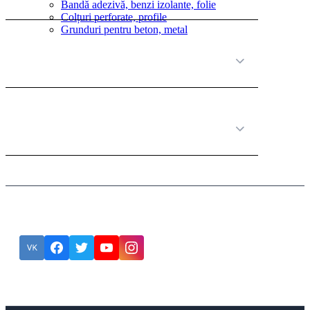
Bandă adezivă, benzi izolante, folie
Colțuri perforate, profile
Grunduri pentru beton, metal
Полезная информация
Категории товаров
Подписка
Eroare:
Nu am găsit formularul de contact.