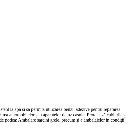
stent la apă și să permită utilizarea benzii adezive pentru repararea
ararea automobilelor și a aparatelor de uz casnic. Protejează cablurile și
e de podea; Ambalare sarcini grele, precum și a ambalajelor în condiții