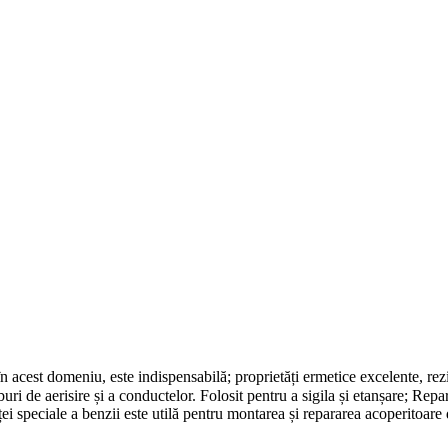
în acest domeniu, este indispensabilă; proprietăți ermetice excelente, rezi
buri de aerisire și a conductelor. Folosit pentru a sigila și etanșare; Rep
nței speciale a benzii este utilă pentru montarea și repararea acoperitoar