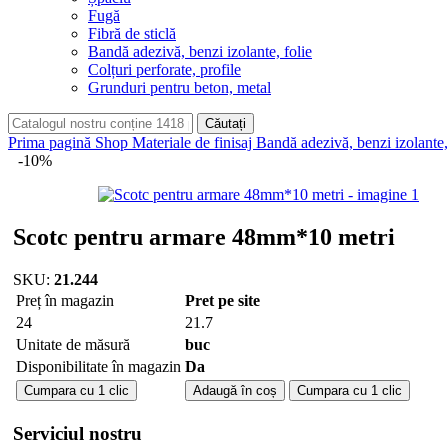
Fugă
Fibră de sticlă
Bandă adezivă, benzi izolante, folie
Colțuri perforate, profile
Grunduri pentru beton, metal
Căutați
Prima pagină
Shop
Materiale de finisaj
Bandă adezivă, benzi izolante,
-10%
Scotc pentru armare 48mm*10 metri
SKU:
21.244
Preț în magazin
Pret pe site
24
21.7
Unitate de măsură
buc
Disponibilitate în magazin
Da
Cantitate
Cumpara cu 1 clic
Adaugă în coș
Cumpara cu 1 clic
Scotc
pentru
Serviciul nostru
armare