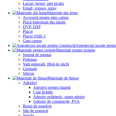
Lacuri, bejuri, ulei sicativ
Email, vopsea, spray
Materiale din lemn
Accesorii pentru gips carton
Placă hidrofugă din plastic
DVP, DSP
Placaj
Placaj OSB-3
Gips carton
Amestecuri uscate pentru
Materiale pentru izolație
Spumă de montaj
Polișpan
Vată minerală, fibră de sticlă
Germații
Silicon
Materiale de finisaj
Adeziivi
Adeziivi pentru faianță
Cuie lichide
Adeziiv polimeric, super adeziv
Adeziiv de construcție, PVA
Benzi de zugrăvit
Site de zugravit
Șpaclu