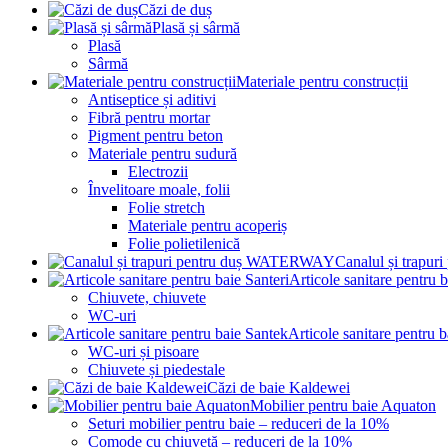
Căzi de duș
Plasă și sârmă
Plasă
Sârmă
Materiale pentru construcții
Antiseptice și aditivi
Fibră pentru mortar
Pigment pentru beton
Materiale pentru sudură
Electrozii
Învelitoare moale, folii
Folie stretch
Materiale pentru acoperiș
Folie polietilenică
Canalul și trap
Articole sanitare pentru b
Chiuvete, chiuvete
WC-uri
Articole sanitare pentru 
WC-uri și pisoare
Chiuvete și piedestale
Căzi de baie Kaldewei
Mobilier pentru baie Aquaton
Seturi mobilier pentru baie – reduceri de la 10%
Comode cu chiuvetă – reduceri de la 10%