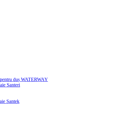
uri pentru duș WATERWAY
aie Santeri
baie Santek