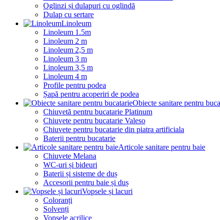
Oglinzi și dulapuri cu oglindă
Dulap cu sertare
Linoleum
Linoleum 1.5m
Linoleum 2 m
Linoleum 2,5 m
Linoleum 3 m
Linoleum 3,5 m
Linoleum 4 m
Profile pentru podea
Șapă pentru acoperiri de podea
Obiecte sanitare pentru buca
Chiuvetă pentru bucatarie Platinum
Chiuvete pentru bucatarie Valeso
Chiuvete pentru bucatarie din piatra artificiala
Baterii pentru bucatarie
Articole sanitare pentru baie
Chiuvete Melana
WC-uri și bideuri
Baterii și sisteme de duș
Accesorii pentru baie și duș
Vopsele și lacuri
Coloranți
Solvenți
Vopsele acrilice