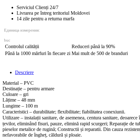
48mm*10
Serviciul Clienți 24/7
metri
Livrarea pe întreg teritoriul Moldovei
14 zile pentru a returna marfa
Единица измерения:
buc
Controlul calității
Reduceri până la 90%
Până la 1000 mărfuri în fiecare zi
Mai mult de 500 de branduri
Descriere
Material – PVC
Destinație – pentru armare
Culoare – gri
Lățime – 48 mm
Lungime
–
100 m
Caracteristici – durabilitate; flexibilitate; fiabilitatea conexiunii.
Utilizare
–
instalații sanitare, de asemenea, centura sanitare, deoarece 
țevilor, eliminând fisuri, pauze, elimină rapid scurgeri; Reparație de tu
pieselor metalice de rugină; Constructii și reparatii. Din cauza reziste
nefavorabile de îngheț, căldură și ploaie.