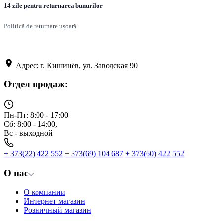
14 zile pentru returnarea bunurilor
Politică de returnare ușoară
Адрес: г. Кишинёв, ул. Заводская 90
Отдел продаж:
Пн-Пт: 8:00 - 17:00
Сб: 8:00 - 14:00,
Вс - выходной
+ 373(22) 422 552
+ 373(69) 104 687
+ 373(60) 422 552
О нас
О компании
Интернет магазин
Розничный магазин