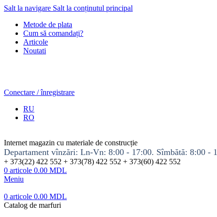
Salt la navigare
Salt la conținutul principal
Metode de plata
Cum să comandați?
Articole
Noutati
Conectare / înregistrare
RU
RO
Internet magazin cu materiale de construcție
Departament vînzări: Ln-Vn: 8:00 - 17:00. Sîmbătă: 8:00 - 
+ 373(22) 422 552 + 373(78) 422 552 + 373(60) 422 552
0
articole
0.00
MDL
Meniu
0
articole
0.00
MDL
Catalog de marfuri