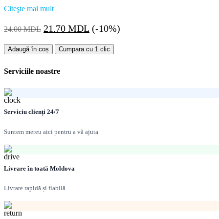
Citeşte mai mult
Prețul
Prețul
21.70
MDL
(-10%)
24.00
MDL
inițial
curent
Cantitate
a
este:
Adaugă în coș
Cumpara cu 1 clic
Scotc
fost:
21.70 MDL.
pentru
Serviciile noastre
24.00 MDL.
armare
48mm*10
metri
Serviciu clienți 24/7
Suntem mereu aici pentru a vă ajuta
Livrare în toată Moldova
Livrare rapidă și fiabilă