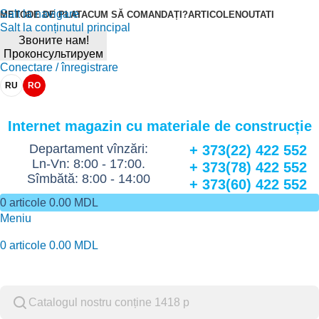
Salt la navigare
METODE DE PLATA
CUM SĂ COMANDAȚI?
ARTICOLE
NOUTATI
Salt la conținutul principal
Звоните нам!
Проконсультируем
Conectare / înregistrare
RU
RO
Internet magazin cu materiale de construcție
Departament vînzări:
+ 373(22) 422 552
Ln-Vn: 8:00 - 17:00.
+ 373(78) 422 552
Sîmbătă: 8:00 - 14:00
+ 373(60) 422 552
0
articole
0.00
MDL
Meniu
0
articole
0.00
MDL
Catalog de marfuri