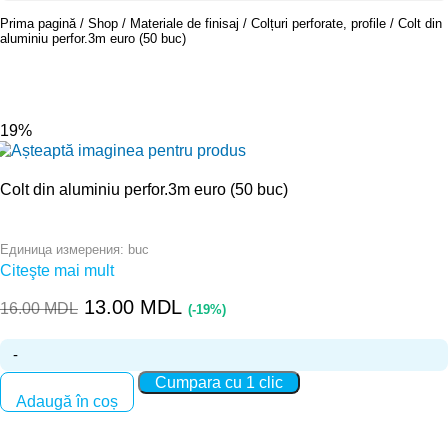
Prima pagină
Shop
Materiale de finisaj
Colțuri perforate, profile
Colt din
aluminiu perfor.3m euro (50 buc)
-19%
Colt din aluminiu perfor.3m euro (50 buc)
buc
Единица измерения:
Citeşte mai mult
13.00
MDL
16.00
MDL
(-19%)
Cantitate Colt din aluminiu perfor.3m euro (50 buc)
Cumpara cu 1 clic
Adaugă în coș