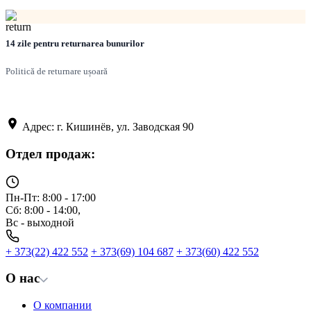
14 zile pentru returnarea bunurilor
Politică de returnare ușoară
Адрес: г. Кишинёв, ул. Заводская 90
Отдел продаж:
Пн-Пт: 8:00 - 17:00
Сб: 8:00 - 14:00,
Вс - выходной
+ 373(22) 422 552
+ 373(69) 104 687
+ 373(60) 422 552
О нас
О компании