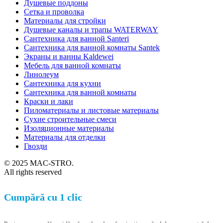
Душевые поддоны
Сетка и проволка
Материалы для стройки
Душевые каналы и трапы WATERWAY
Сантехника для ванной Santeri
Сантехника для ванной комнаты Santek
Экраны и ванны Kaldewei
Мебель для ванной комнаты
Линолеум
Сантехника для кухни
Сантехника для ванной комнаты
Краски и лаки
Пиломатериалы и листовые материалы
Сухие строительные смеси
Изоляционные материалы
Материалы для отделки
Гвозди
© 2025 MAC-STRO.
All rights reserved
Cumpără cu 1 clic