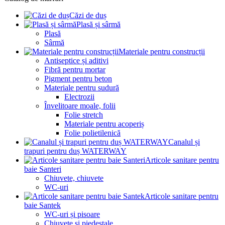
Căzi de duș
Plasă și sârmă
Plasă
Sârmă
Materiale pentru construcții
Antiseptice și aditivi
Fibră pentru mortar
Pigment pentru beton
Materiale pentru sudură
Electrozii
Învelitoare moale, folii
Folie stretch
Materiale pentru acoperiș
Folie polietilenică
Canalul și
trapuri pentru duș WATERWAY
Articole sanitare pentru
baie Santeri
Chiuvete, chiuvete
WC-uri
Articole sanitare pentru
baie Santek
WC-uri și pisoare
Chiuvete și piedestale