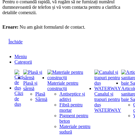
Pentru o comandă rapidă, vă rugăm să ne furnizați numărul
dumneavoastră de telefon și vă vom contacta pentru a clarifica
detaliile comenzii.
Eroare:
Nu am găsit formularul de contact.
Închide
Meniu
Categorii
Plasă și
Materiale pentru
sârmă
construcții
Articol
Căzi
Plasă
Antiseptice și
Canalul și
sanitar
de
Sârmă
aditivi
trapuri pentru
baie Sa
duș
Fibră pentru
duș
mortar
WATERWAY
Pigment pentru
beton
Materiale pentru
sudură