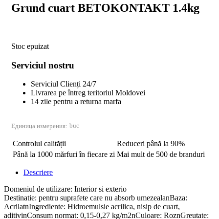
Grund cuart BETOKONTAKT 1.4kg
Stoc epuizat
Serviciul nostru
Serviciul Clienți 24/7
Livrarea pe întreg teritoriul Moldovei
14 zile pentru a returna marfa
buc
Единица измерения:
Controlul calității
Reduceri până la 90%
Până la 1000 mărfuri în fiecare zi
Mai mult de 500 de branduri
Descriere
Domeniul de utilizare: Interior si exterio
Destinatie: pentru suprafete care nu absorb umezealanBaza:
AcrilatnIngrediente: Hidroemulsie acrilica, nisip de cuart,
aditivinConsum normat: 0,15-0,27 kg/m2nCuloare: RoznGreutate: