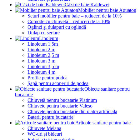
Căzi de baie Kaldewei
Mobilier pentru baie Aquaton
Seturi mobilier pentru baie – reduceri de la 10%
Comode cu chiuvetă – reduceri de la 10%
Oglinzi și dulapuri cu oglindă
Dulap cu sertare
Linoleum
Linoleum 1.5m
Linoleum 2 m
Linoleum 2,5 m
Linoleum 3 m
Linoleum 3,5 m
Linoleum 4 m
Profile pentru podea
Șapă pentru acoperiri de podea
Obiecte sanitare pentru
bucatarie
Chiuvetă pentru bucatarie Platinum
Chiuvete pentru bucatarie Valeso
Chiuvete pentru bucatarie din piatra artificiala
Baterii pentru bucatarie
Articole sanitare pentru baie
Chiuvete Melana
WC-uri și bideuri
Baterii și sisteme de duș