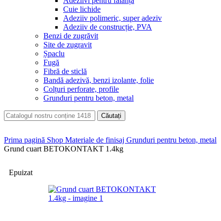
Adeziivi pentru faianță
Cuie lichide
Adeziiv polimeric, super adeziv
Adeziiv de construcție, PVA
Benzi de zugrăvit
Site de zugravit
Șpaclu
Fugă
Fibră de sticlă
Bandă adezivă, benzi izolante, folie
Colțuri perforate, profile
Grunduri pentru beton, metal
Căutați
Prima pagină
Shop
Materiale de finisaj
Grunduri pentru beton, metal
Grund cuart BETOKONTAKT 1.4kg
Epuizat