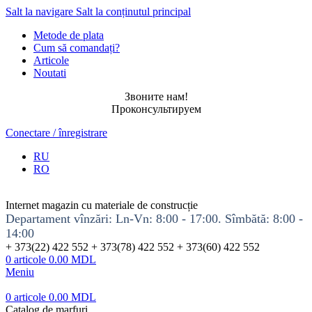
Salt la navigare
Salt la conținutul principal
Metode de plata
Cum să comandați?
Articole
Noutati
Звоните нам!
Проконсультируем
Conectare / înregistrare
RU
RO
Internet magazin cu materiale de construcție
Departament vînzări: Ln-Vn: 8:00 - 17:00. Sîmbătă: 8:00 -
14:00
+ 373(22) 422 552 + 373(78) 422 552 + 373(60) 422 552
0
articole
0.00
MDL
Meniu
0
articole
0.00
MDL
Catalog de marfuri