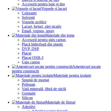
Accesorii pentru baie și duș
Vopsele și lacuri
Coloranți
Solvenți
Vopsele acrilice
Lacuri, bejuri, ulei sicativ
Email, vopsea, spray
Materiale din lemn
Accesorii pentru gips carton
Placă hidrofugă din plastic
DVP, DSP
Placaj
Placaj OSB-3
Gips carton
Amestecuri uscate
pentru constructii
Materiale pentru izolație
Spumă de montaj
Polișpan
Vată minerală, fibră de sticlă
Germații
Silicon
Materiale de finisaj
Adeziivi