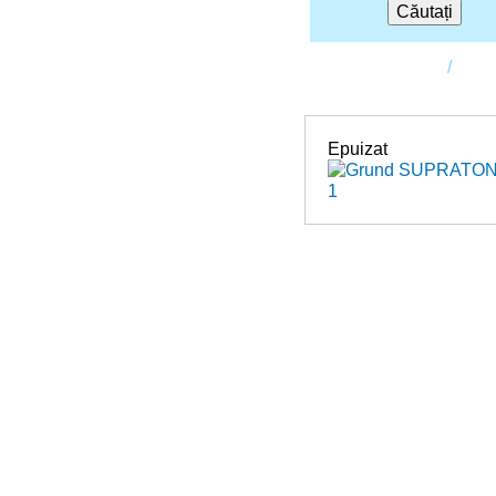
Căutați
Prima pagină
Sho
Epuizat