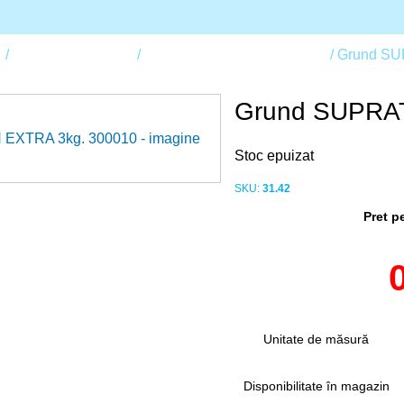
p
Materiale de finisaj
Grunduri pentru beton, metal
Grund SU
Grund SUPRA
Stoc epuizat
SKU:
31.42
Pret p
Unitate de măsură
Disponibilitate în magazin