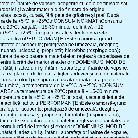
rafeţelor înainte de vopsire, acoperire cu dale de finisare sau
ardeziei şi a altor materiale de finisare de origine
afaţa uscată, curată, fără pete de grăsime şi praf. După
mperatura de la +5ºC la +25ºC.nCONSUM NORMATnConsumul
e 20ºC: parţială – 15-30 minute; definitivă – 12
ºC la +25ºC, în spaţii uscate şi ferite de razele
ică, aditivi.nPERFORMANŢEnEste o amorsă-grund
uprafeţelor acoperite; protejează de umezeală, dezgheţ;
 o nuanţă lucioasă şi proprietăţi hidrofobe (respinge apa);
durata de exploatare a materialelor; reglează capacitatea de
nPentru lucrări de interior şi exterior.nDOMENIU ŞI MOD DE
ţirii adeziunii şi întăririi suprafeţelor înainte de vopsire,
rea plăcilor de trotuar, a ţiglei, ardeziei şi a altor materiale
ria sau ruloul pe suprafaţa uscată, curată, fără pete de
ua la umbră, la temperatura de la +5ºC la +25ºC.nCONSUM
AREnLa temperatura de 20ºC: parţială – 15-30 minute;
ratura de la +5ºC la +25ºC, în spaţii uscate şi ferite de
 acrilică, aditivi.nPERFORMANŢEnEste o amorsă-grund
uprafeţelor acoperite; protejează de umezeală, dezgheţ;
 o nuanţă lucioasă şi proprietăţi hidrofobe (respinge apa);
durata de exploatare a materialelor; reglează capacitatea de
nPentru lucrări de interior şi exterior.nDOMENIU ŞI MOD DE
ţirii adeziunii şi întăririi suprafeţelor înainte de vopsire,