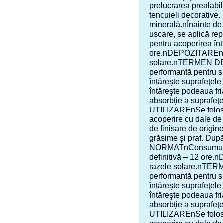
prelucrarea prealabilă
tencuieli decorative. 
minerală.nÎnainte de 
uscare, se aplică r
pentru acoperirea în
ore.nDEPOZITAREnSe d
solare.nTERMEN DE 
performantă pentru su
întăreşte suprafeţele 
întăreşte podeaua fr
absorbţie a suprafeţ
UTILIZAREnSe foloseşt
acoperire cu dale de f
de finisare de origin
grăsime şi praf. Dup
NORMATnConsumul pen
definitivă – 12 ore.
razele solare.nTER
performantă pentru su
întăreşte suprafeţele 
întăreşte podeaua fr
absorbţie a suprafeţ
UTILIZAREnSe foloseşt