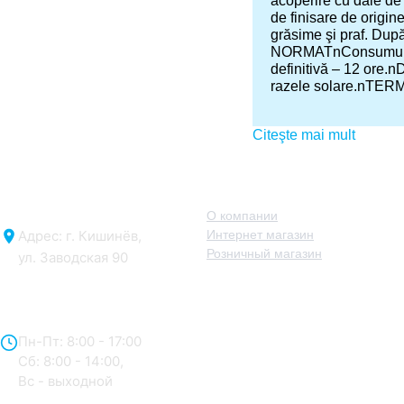
acoperire cu dale de f
de finisare de origin
grăsime şi praf. Dup
NORMATnConsumul pen
definitivă – 12 ore.
razele solare.nTER
Citeşte mai mult
О нас
О компании
Адрес: г. Кишинёв,
Интернет магазин
Розничный магазин
ул. Заводская 90
Отдел продаж:
Пн-Пт: 8:00 - 17:00
Сб: 8:00 - 14:00,
Вс - выходной