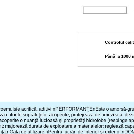
Cumpara cu 1 clic
Controlul calit
Până la 1000 mă
ulsie acrilică, aditivi.nPERFORMANŢEnEste o amorsă-grund 
ză culorile suprafeţelor acoperite; protejează de umezeală, dezghe
acoperite o nuanţă lucioasă şi proprietăţi hidrofobe (respinge ap
t; majorează durata de exploatare a materialelor; reglează capac
ţa.nGata de utilizare.nPentru lucrări de interior şi exterio