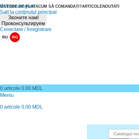
Salt la navigare
METODE DE PLATA
CUM SĂ COMANDAȚI?
ARTICOLE
NOUTATI
Salt la conținutul principal
Звоните нам!
Проконсультируем
Conectare / înregistrare
RU
RO
0
articole
0.00
MDL
Meniu
0
articole
0.00
MDL
Catalog de marfuri