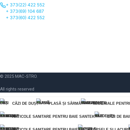
+ 373(22) 422 552
+ 373(69) 104 687
+ 373(60) 422 552
© 2025 MAC-STRO.
All rights reserved
CĂZI DE DUȘ
PLASĂ ȘI SÂRMĂ
MATERIALE PENTR
Pentru o comandă rapidă, vă rugăm să ne furnizați numărul dumneavoastră d
ARTICOLE SANITARE PENTRU BAIE SANTEK
CĂZI DE BA
Eroare:
Nu am găsit formularul de contact.
ARTICOLE SANITARE PENTRU BAIE
VOPSELE ȘI LACURI