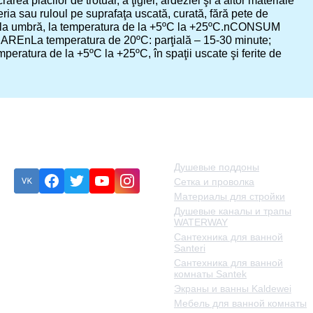
rea plăcilor de trotuar, a ţiglei, ardeziei şi a altor materiale
ria sau ruloul pe suprafaţa uscată, curată, fără pete de
ua la umbră, la temperatura de la +5ºC la +25ºC.nCONSUM
AREnLa temperatura de 20ºC: parţială – 15-30 minute;
ratura de la +5ºC la +25ºC, în spaţii uscate şi ferite de
Подписка
Категории товаров
Душевые поддоны
Сетка и проволка
Материалы для стройки
Душевые каналы и трапы
Eroare:
Nu am găsit
WATERWAY
formularul de contact.
Сантехника для ванной
Santeri
Сантехника для ванной
комнаты Santek
Экраны и ванны Kaldewei
Мебель для ванной комнаты