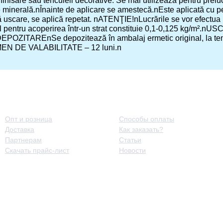
inisare sau tencuieli decorative. Se mai utilizează pentru prelucra
e minerală.nÎnainte de aplicare se amestecă.nEste aplicată cu pe
ă uscare, se aplică repetat. nATENŢIE!nLucrările se vor efect
tru acoperirea într-un strat constituie 0,1-0,125 kg/m².nUSC
nDEPOZITAREnSe depozitează în ambalaj ermetic original, la tempe
MEN DE VALABILITATE – 12 luni.n
Принципы работы
Полезная информация
Опт и розница
Способы оплаты
Доставка
Как заказать?
Партнерам
Статьи
Скачать прайс-лист
Новости