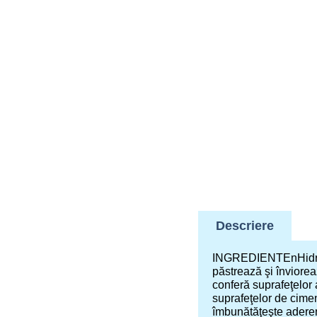
Descriere
INGREDIENTEnHidroem
păstrează şi înviorea
conferă suprafeţelor 
suprafeţelor de cimen
îmbunătăţeşte aderen