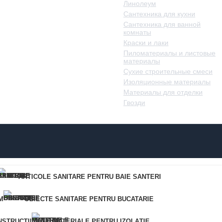
Линолеум
Сантехника для кухни
Сантехника для ванной
комнаты
Краски и лаки
Пиломатериалы и листовые
материалы
Сухие строительные смеси
Изоляционные материалы
Материалы для отделки
Гвозди
ARTICOLE SANITARE PENTRU BAIE SANTERI
M
OBIECTE SANITARE PENTRU BUCATARIE
STRUCTII
MATERIALE PENTRU IZOLAȚIE