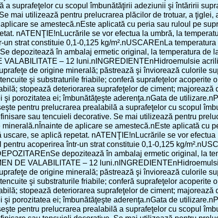
 a suprafeţelor cu scopul îmbunătăţirii adeziunii şi întăririi sup
Se mai utilizează pentru prelucrarea plăcilor de trotuar, a ţiglei, 
aplicare se amestecă.nEste aplicată cu peria sau ruloul pe supr
epetat. nATENŢIE!nLucrările se vor efectua la umbră, la te
tr-un strat constituie 0,1-0,125 kg/m².nUSCAREnLa temperatura d
epozitează în ambalaj ermetic original, la temperatura de la +5
VALABILITATE – 12 luni.nINGREDIENTEnHidroemulsie acril
prafeţe de origine minerală; păstrează şi înviorează culorile s
tencuite şi substraturile friabile; conferă suprafeţelor acoperite
iabilă; stopează deteriorarea suprafeţelor de ciment; majorează 
ei şi porozitatea ei; îmbunătăţeşte aderenţa.nGata de utilizare.
e pentru prelucrarea prealabilă a suprafeţelor cu scopul îmbunătă
inisare sau tencuieli decorative. Se mai utilizează pentru prelucra
e minerală.nÎnainte de aplicare se amestecă.nEste aplicată cu pe
ă uscare, se aplică repetat. nATENŢIE!nLucrările se vor efect
tru acoperirea într-un strat constituie 0,1-0,125 kg/m².nUSC
nDEPOZITAREnSe depozitează în ambalaj ermetic original, la tempe
MEN DE VALABILITATE – 12 luni.nINGREDIENTEnHidroemulsie
prafeţe de origine minerală; păstrează şi înviorează culorile s
tencuite şi substraturile friabile; conferă suprafeţelor acoperite
iabilă; stopează deteriorarea suprafeţelor de ciment; majorează 
ei şi porozitatea ei; îmbunătăţeşte aderenţa.nGata de utilizare.
e pentru prelucrarea prealabilă a suprafeţelor cu scopul îmbunătă