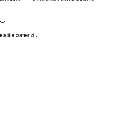
IC
taliile comenzii.