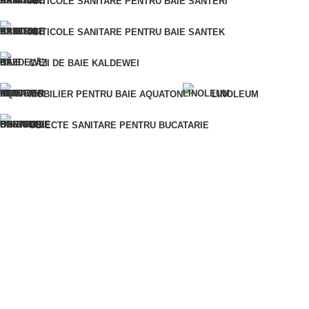
ARTICOLE SANITARE PENTRU BAIE SANTERI
ARTICOLE SANITARE PENTRU BAIE SANTEK
CUMPĂRĂ ÎNTR-UN SINGUR CLIC
CĂZI DE BAIE KALDEWEI
Pentru o comandă rapidă, vă rugăm să ne furnizați numărul
dumneavoastră de telefon și vă vom contacta pentru a clarifica
MOBILIER PENTRU BAIE AQUATON
LINOLEUM
detaliile comenzii.
Eroare:
Nu am găsit formularul de contact.
OBIECTE SANITARE PENTRU BUCATARIE
ARTICOLE SANITARE PENTRU BAIE
VOPSELE ȘI LACURI
MATERIALE DIN LEMN
AMESTECURI USCATE PENTRU CONSTRUCTII
MATERIALE PENTRU IZOLAȚIE
MATERIALE DE FINISAJ