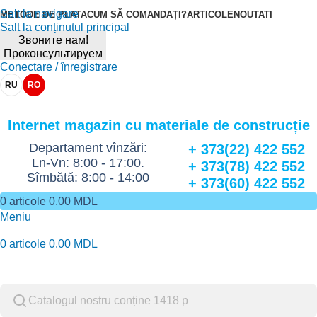
Salt la navigare
METODE DE PLATA
CUM SĂ COMANDAȚI?
ARTICOLE
NOUTATI
Salt la conținutul principal
Звоните нам!
Проконсультируем
Conectare / înregistrare
RU
RO
Internet magazin cu materiale de construcție
Departament vînzări:
+ 373(22) 422 552
Ln-Vn: 8:00 - 17:00.
+ 373(78) 422 552
Sîmbătă: 8:00 - 14:00
+ 373(60) 422 552
0
articole
0.00
MDL
Meniu
0
articole
0.00
MDL
Catalog de marfuri