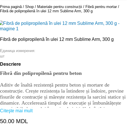
Prima pagină
Shop
Materiale pentru construcții
Fibră pentru mortar
Fibră de polipropilenă în ulei 12 mm Sublime Arm, 300 g
Fibră de polipropilenă în ulei 12 mm Sublime Arm, 300 g
Единица измерения:
шт
Descriere
Fibră din polipropilenă pentru beton
Aditiv de înaltă rezistență pentru beton și mortare de
construcție. Crește rezistența la întindere și îndoire, previne
fisurile de contracție și mărește rezistența la sarcini statice și
dinamice. Accelerează timpul de execuție și îmbunătățește
proprietățile betonului în perioada inițială de întărire.
Citeşte mai mult
Proprietăți:
50.00
MDL