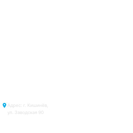
Адрес: г. Кишинёв,
ул. Заводская 90
Отдел продаж: