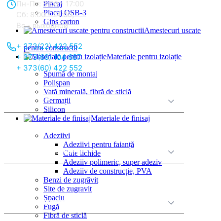
Пн-Пт: 8:00 - 17:00
Placaj
Placaj OSB-3
Сб: 8:00 - 14:00,
Gips carton
Вс - выходной
Amestecuri uscate
+ 373(22) 422 552
pentru constructii
Materiale pentru izolație
+ 373(69) 104 687
+ 373(60) 422 552
Spumă de montaj
Polișpan
Vată minerală, fibră de sticlă
О нас
Germații
Silicon
Materiale de finisaj
Adeziivi
Adeziivi pentru faianță
Принципы работы
Cuie lichide
Adeziiv polimeric, super adeziv
Adeziiv de construcție, PVA
Benzi de zugrăvit
Site de zugravit
Șpaclu
Полезная информация
Fugă
Fibră de sticlă