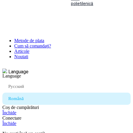
polietilenică
Metode de plata
Cum să comandați?
Articole
Noutati
Language
Русский
Română
Coș de cumpărături
Închide
Conectare
Închide