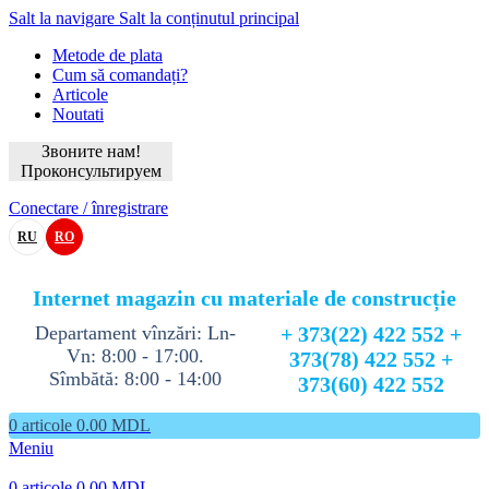
Salt la navigare
Salt la conținutul principal
Metode de plata
Cum să comandați?
Articole
Noutati
Звоните нам!
Проконсультируем
Conectare / înregistrare
RU
RO
Internet magazin cu materiale de construcție
Departament vînzări: Ln-
+ 373(22) 422 552 +
Vn: 8:00 - 17:00.
373(78) 422 552 +
Sîmbătă: 8:00 - 14:00
373(60) 422 552
0
articole
0.00
MDL
Meniu
0
articole
0.00
MDL