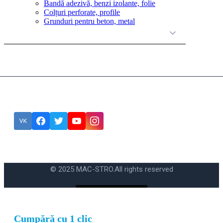
Bandă adezivă, benzi izolante, folie
Colțuri perforate, profile
Grunduri pentru beton, metal
Категории товаров
Подписка
Eroare:
Nu am găsit formularul de contact.
© 2025 MAC-STRO.
All rights reserved
Cumpără cu 1 clic