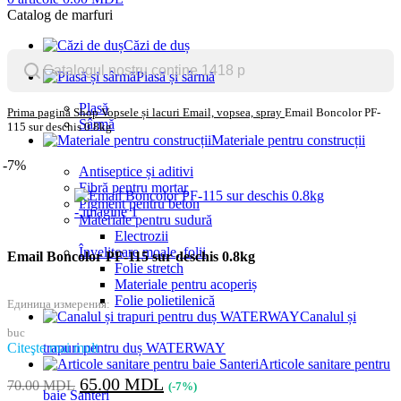
Catalog de marfuri
Căzi de duș
Plasă și sârmă
Plasă
Prima pagină
Shop
Vopsele și lacuri
Email, vopsea, spray
Email Boncolor PF-
Sârmă
115 sur deschis 0.8kg
Materiale pentru construcții
-7%
Antiseptice și aditivi
Fibră pentru mortar
Pigment pentru beton
Materiale pentru sudură
Electrozii
Învelitoare moale, folii
Email Boncolor PF-115 sur deschis 0.8kg
Folie stretch
Materiale pentru acoperiș
Folie polietilenică
Единица измерения:
Canalul și
buc
trapuri pentru duș WATERWAY
Citeşte mai mult
Articole sanitare pentru
Prețul
Prețul
65.00
MDL
70.00
MDL
(-7%)
baie Santeri