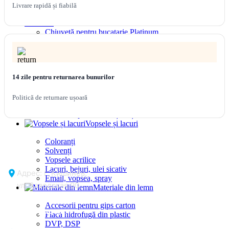
Obiecte sanitare pentru
Livrare rapidă și fiabilă
bucatarie
Chiuvetă pentru bucatarie Platinum
Chiuvete pentru bucatarie Valeso
Chiuvete pentru bucatarie din piatra artificiala
Baterii pentru bucatarie
Articole sanitare pentru baie
14 zile pentru returnarea bunurilor
Chiuvete Melana
WC-uri și bideuri
Politică de returnare ușoară
Baterii și sisteme de duș
Accesorii pentru baie și duș
Vopsele și lacuri
Coloranți
Solvenți
Vopsele acrilice
Lacuri, bejuri, ulei sicativ
Адрес: г. Кишинёв,
Email, vopsea, spray
ул. Заводская 90
Materiale din lemn
Accesorii pentru gips carton
Отдел продаж:
Placă hidrofugă din plastic
DVP, DSP